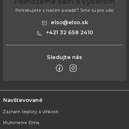
Pomôžeme vám s výberom
Potrebujete s niečím poradiť? Sme tu pre vás!
elso
@
elso.sk
+421 32 658 2410
Z
á
p
Navštevované
ä
Záznam teploty a vlhkosti
t
Multimetre Elma
i