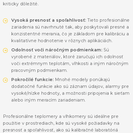
KONTAKTY
kriticky dôležité.
BLOG
Vysoká presnosť a spoľahlivosť:
Tieto profesionálne
zariadenia sú navrhnuté tak, aby poskytovali presné a
ZNAČKY
konzistentné merania, čo je základom pre kalibráciu a
kvalitatívne hodnotenie v rôznych aplikáciách.
Obchodné podmienky
GDPR
Slovník pojmov
Odolnosť voči náročným podmienkam:
Sú
vyrobené z materiálov, ktoré zaručujú ich odolnosť
voči extrémnym teplotám, vlhkosti a iným náročným
pracovným podmienkam.
Pokročilé funkcie:
Mnohé modely ponúkajú
dodatočné funkcie ako sú záznam údajov, alarmy pre
vysoké/nízke hodnoty, a možnosti pripojenia k sieťam
alebo iným meracím zariadeniam.
Profesionálne teplomery a vlhkomery sú ideálne pre
použitie v prostrediach, kde sú vysoké požiadavky na
presnosť a spoľahlivosť, ako sú kalibračné laboratóriá