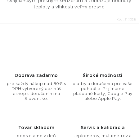
švajčiarskym presným senzorom a zobrazuje hodnoty
teploty a vlhkosti veľmi presne.
Kód:
31.1028
O
v
l
á
d
Doprava zadarmo
Široké možnosti
a
pre každý nákup nad 80€ s
platby a doručenia pre vaše
DPH vytvorený cez náš
pohodlie. Prijímame
c
eshop s doručením na
platobné karty, Google Pay
i
Slovensko.
alebo Apple Pay.
e
p
r
Tovar skladom
Servis a kalibrácia
v
odosielame v deň
teplomerov, multimetrov a