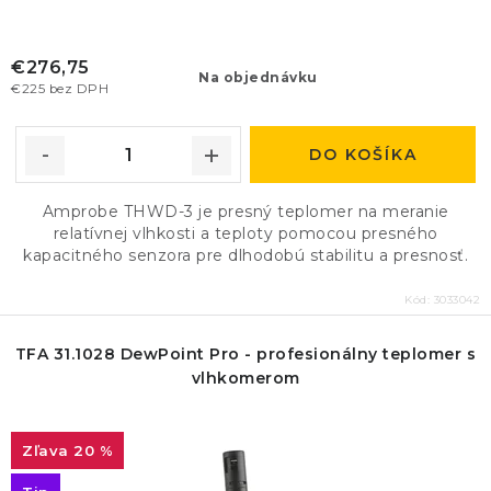
€276,75
Na objednávku
€225 bez DPH
DO KOŠÍKA
Amprobe THWD-3 je presný teplomer na meranie
relatívnej vlhkosti a teploty pomocou presného
kapacitného senzora pre dlhodobú stabilitu a presnosť.
Kód:
3033042
TFA 31.1028 DewPoint Pro - profesionálny teplomer s
vlhkomerom
20 %