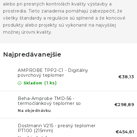
alebo pri presných kontrolách kvality výstavby a
prostredia. Tieto zariadenia pomáhajú zabezpečiť, že
všetky štandardy a regulácie sú splnené a že koncové
produkty alebo projekty sú vykonané na najvyššej
možnej úrovni kvality.
Najpredávanejšie
AMPROBE TPP2-C1 - Digitálny
povrchový teplomer
€38,13
(1 ks)
Skladom
Beha-Amprobe TMD-56 -
termočlánkový teplomer so
€298,89
záznamníkom a USB
Na objednávku
Dostmann V215 - presný teplomer
PT100 (215mm)
€454,61