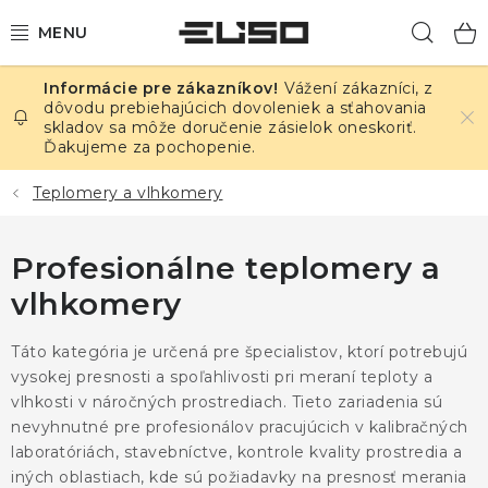
Prejsť
Hľad
na
obsah
Vážení zákazníci, z
ELEKTRINA
dôvodu prebiehajúcich dovoleniek a sťahovania
skladov sa môže doručenie zásielok oneskoriť.
Ďakujeme za pochopenie.
TEPLOTA A VLHKOSŤ
Teplomery a vlhkomery
TLAK A ÚNIKY
Profesionálne teplomery a
ZÁZNAMNÍKY
vlhkomery
KALIBRÁCIA
Táto kategória je určená pre špecialistov, ktorí potrebujú
TLAČ DPS
vysokej presnosti a spoľahlivosti pri meraní teploty a
vlhkosti v náročných prostrediach. Tieto zariadenia sú
nevyhnutné pre profesionálov pracujúcich v kalibračných
OSTATNÉ
laboratóriách, stavebníctve, kontrole kvality prostredia a
iných oblastiach, kde sú požiadavky na presnosť merania