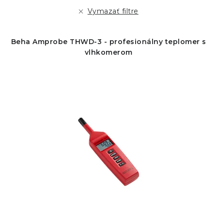
r
e
Vymazať filtre
o
p
d
r
Beha Amprobe THWD-3 - profesionálny teplomer s
u
o
vlhkomerom
k
d
t
u
o
k
v
t
o
v