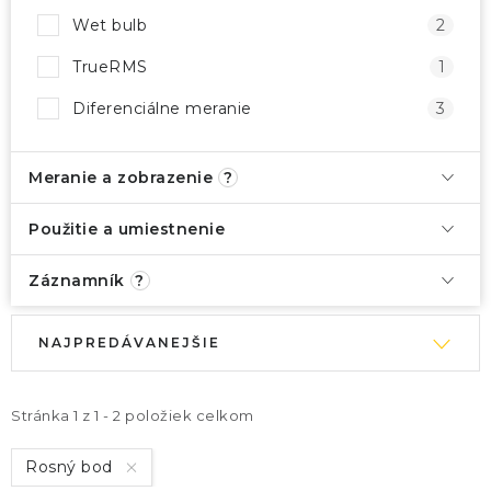
Wet bulb
2
TrueRMS
1
Diferenciálne meranie
3
Meranie a zobrazenie
?
Použitie a umiestnenie
Záznamník
?
V
R
NAJPREDÁVANEJŠIE
ý
a
p
d
i
e
Stránka
1
z
1
-
2
položiek celkom
s
n
Rosný bod
p
i