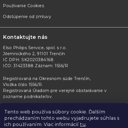
Používanie Cookies
Odstúpenie od zmluvy
Kontaktujte nás
Elso Philips Service, spol. s r.o.
Jilemnického 2, 91101 Trenčín
IČ DPH: SK2020384168
IČO: 31423388 Záznam: 1556/R
Registrovaná na Okresnom súde Trenčín,
Vložka číslo 1556/R
.
Registrovaná Úradom pre verejné obstarávanie v
zozname podnikateľov
.
Tento web používa súbory cookie. Ďalším
prechádzaním tohto webu vyjadrujete súhlas s
PL Servis
Kontroltech
Technický skúšobný ústav Piešťany
ich používaním. Viac informácií
tu
.