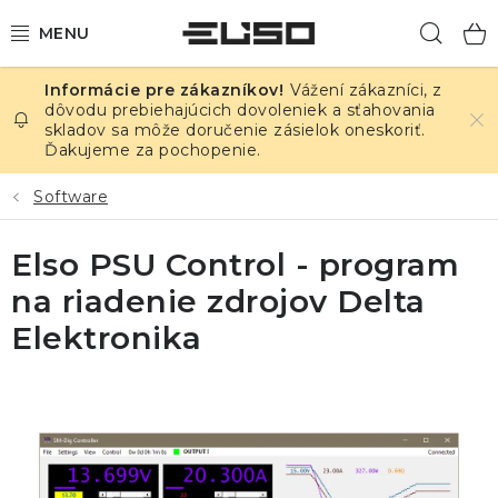
Prejsť
Hľad
na
obsah
Vážení zákazníci, z
ELEKTRINA
dôvodu prebiehajúcich dovoleniek a sťahovania
skladov sa môže doručenie zásielok oneskoriť.
Ďakujeme za pochopenie.
TEPLOTA A VLHKOSŤ
Software
TLAK A ÚNIKY
Elso PSU Control - program
ZÁZNAMNÍKY
na riadenie zdrojov Delta
KALIBRÁCIA
Elektronika
TLAČ DPS
OSTATNÉ