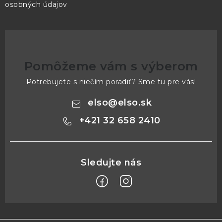
osobných údajov
Pomôžeme vám s výberom
Potrebujete s niečím poradiť? Sme tu pre vás!
elso
@
elso.sk
+421 32 658 2410
Z