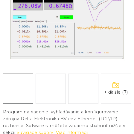
KONTAKTY
BLOG
ZNAČKY
Obchodné podmienky
GDPR
Slovník pojmov
+ ďalšie (7)
Program na riadenie, vyhľadávanie a konfigurovanie
zdrojov Delta Elektronika BV cez Ethernet (TCP/IP)
rozhranie. Sofware si môžete zadarmo stiahnuť nižšie v
sekcii
Súvisiace súbory
.
Viac informácií