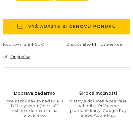
VYŽIADAJTE SI CENOVÚ PONUKU
Kód tovaru:
E-PSUC
Značka:
Elso Philips Service
Opýtať sa
Doprava zadarmo
Široké možnosti
pre každý nákup nad 80€ s
platby a doručenia pre vaše
DPH vytvorený cez náš
pohodlie. Prijímame
eshop s doručením na
platobné karty, Google Pay
Slovensko.
alebo Apple Pay.