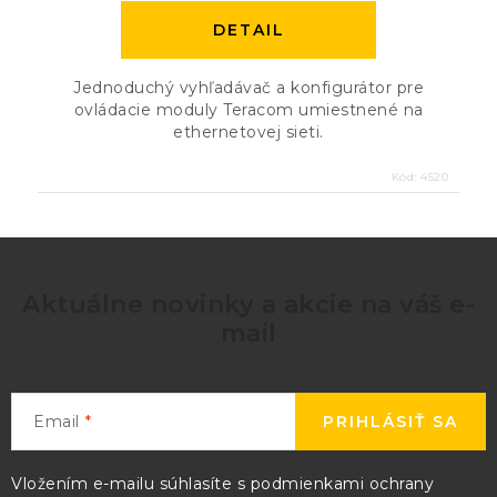
DETAIL
Jednoduchý vyhľadávač a konfigurátor pre
ovládacie moduly Teracom umiestnené na
ethernetovej sieti.
Kód:
4520
Aktuálne novinky a akcie na váš e-
mail
Email
PRIHLÁSIŤ SA
Vložením e-mailu súhlasíte s
podmienkami ochrany