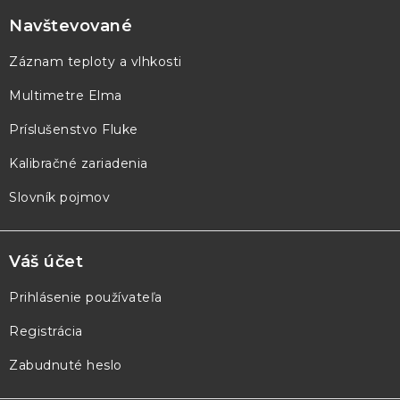
á
p
Navštevované
ä
Záznam teploty a vlhkosti
t
Multimetre Elma
i
e
Príslušenstvo Fluke
Kalibračné zariadenia
Slovník pojmov
Váš účet
Prihlásenie používateľa
Registrácia
Zabudnuté heslo