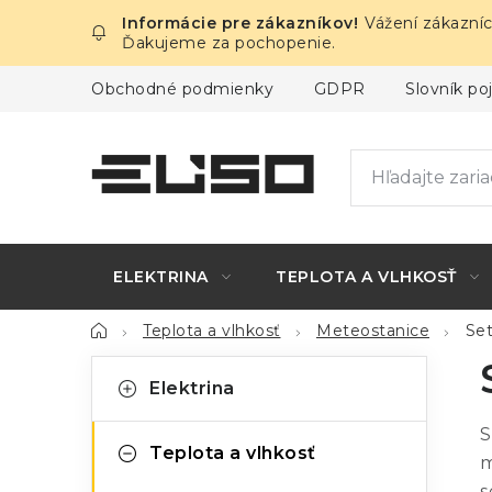
Prejsť
Vážení zákazníc
na
Ďakujeme za pochopenie.
obsah
Obchodné podmienky
GDPR
Slovník p
ELEKTRINA
TEPLOTA A VLHKOSŤ
Domov
Teplota a vlhkosť
Meteostanice
Set
B
K
Preskočiť
Elektrina
kategórie
a
o
S
t
č
Teplota a vlhkosť
m
e
s