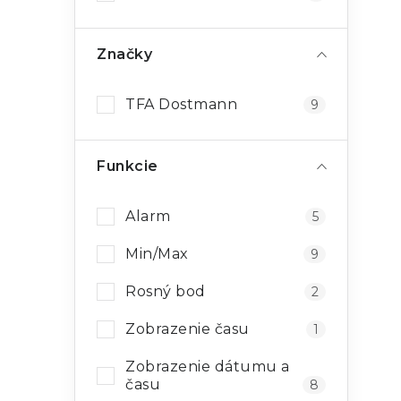
Značky
TFA Dostmann
9
Funkcie
Alarm
5
Min/Max
9
Rosný bod
2
Zobrazenie času
1
Zobrazenie dátumu a
času
8