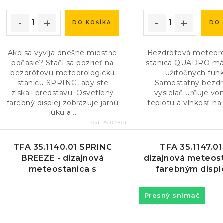
u
u
k
k
DO KOŠÍKA
DO 
t
t
o
Ako sa vyvíja dnešné miestne
Bezdrôtová meteoro
o
počasie? Stačí sa pozrieť na
stanica QUADRO m
v
bezdrôtovú meteorologickú
užitočných funkc
v
stanicu SPRING, aby ste
Samostatný bezdr
získali predstavu. Osvetlený
vysielač určuje von
farebný displej zobrazuje jarnú
teplotu a vlhkosť na
lúku a...
Kód:
35.1129.01
TFA 35.1140.01 SPRING
TFA 35.1147.01.
BREEZE - dizajnová
dizajnová meteost
meteostanica s
farebným disp
anemometrom
Presný snímač