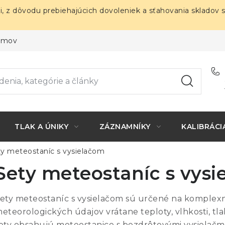
i, z dôvodu prebiehajúcich dovoleniek a sťahovania skladov 
ojmov
TLAK A ÚNIKY
ZÁZNAMNÍKY
KALIBRÁCI
y meteostaníc s vysielačom
Sety meteostaníc s vys
ety meteostaníc s vysielačom sú určené na komplex
eteorologických údajov vrátane teploty, vlhkosti, tl
ety obsahujú meteostanice s bezdrôtovými vysielač