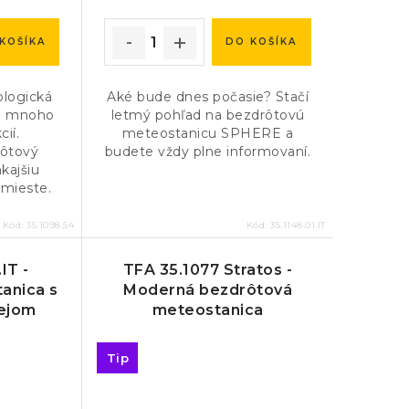
KOŠÍKA
DO KOŠÍKA
logická
Aké bude dnes počasie? Stačí
á mnoho
letmý pohľad na bezdrôtovú
ií.
meteostanicu SPHERE a
ôtový
budete vždy plne informovaní.
kajšiu
 mieste.
Kód:
35.1098.54
Kód:
35.1148.01.IT
IT -
TFA 35.1077 Stratos -
anica s
Moderná bezdrôtová
lejom
meteostanica
Tip