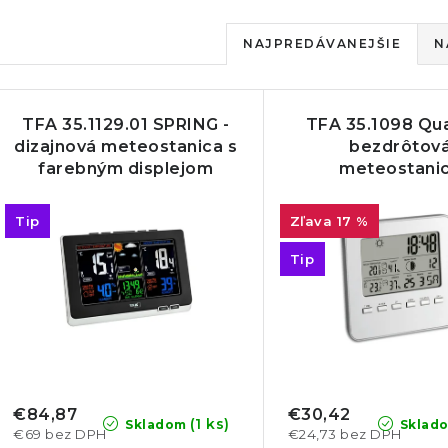
R
NAJPREDÁVANEJŠIE
N
a
V
d
TFA 35.1129.01 SPRING -
TFA 35.1098 Qua
ý
e
dizajnová meteostanica s
bezdrôtov
farebným displejom
meteostani
p
n
i
Tip
17 %
s
e
Tip
p
p
r
r
o
o
d
d
€84,87
€30,42
(1 ks)
Skladom
Sklad
€69 bez DPH
€24,73 bez DPH