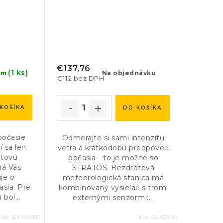
€137,76
(1 ks)
Na objednávku
om
€112 bez DPH
KOŠÍKA
DO KOŠÍKA
počasie
Odmerajte si sami intenzitu
í sa len
vetra a krátkodobú predpoveď
ôtovú
počasia - to je možné so
rá Vás
STRATOS. Bezdrôtová
je o
meteorologická stanica má
sia. Pre
kombinovaný vysielač s tromi
bol...
externými senzormi:...
Kód:
35.1147.01.IT
Kód:
35.1077.54