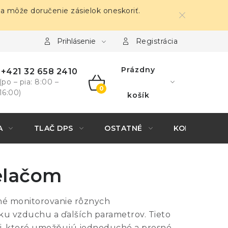
sa môže doručenie zásielok oneskoriť.
Prihlásenie
Registrácia
Prázdny
+421 32 658 2410
(po – pia: 8:00 –
16:00)
NÁKUPNÝ
košík
KOŠÍK
A
TLAČ DPS
OSTATNÉ
KONTAKTY
ielačom
né monitorovanie rôznych
aku vzduchu a ďalších parametrov. Tieto
mi, ktoré umožňujú jednoduché a presné