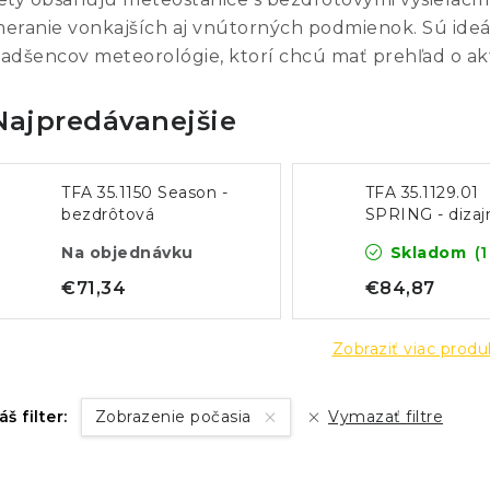
eranie vonkajších aj vnútorných podmienok. Sú ideá
adšencov meteorológie, ktorí chcú mať prehľad o a
Najpredávanejšie
TFA 35.1150 Season -
TFA 35.1129.01
bezdrôtová
SPRING - dizaj
meteostanica s
meteostanica 
Na objednávku
Skladom
(1
farebným displejom
farebným disp
€71,34
€84,87
Zobraziť viac prod
áš filter:
Zobrazenie počasia
Vymazať filtre