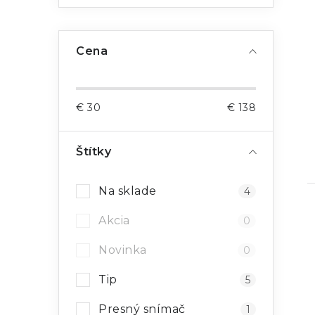
Cena
€
30
€
138
Štítky
Na sklade
4
Akcia
0
Novinka
0
Tip
5
Presný snímač
1