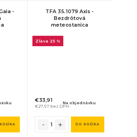
Gaia -
TFA 35.1079 Axis -
á
Bezdrôtová
ca
meteostanica
25 %
€33,91
návku
Na objednávku
€27,57 bez DPH
KOŠÍKA
DO KOŠÍKA