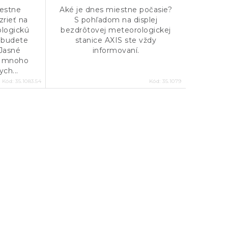
estne
Aké je dnes miestne počasie?
zrieť na
S pohľadom na displej
logickú
bezdrôtovej meteorologickej
y budete
stanice AXIS ste vždy
 Jasné
informovaní.
e mnoho
ch...
Kód:
35.1083.54
Kód:
35.1079