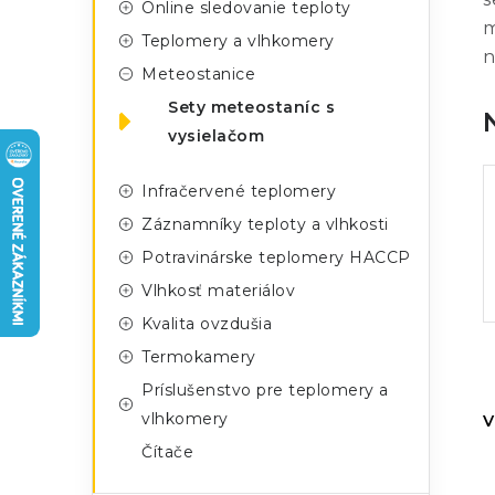
n
Online sledovanie teploty
g
m
ý
Teplomery a vlhkomery
ó
n
Meteostanice
p
r
Sety meteostaníc s
a
i
vysielačom
e
n
Infračervené teplomery
e
Záznamníky teploty a vlhkosti
l
Potravinárske teplomery HACCP
Vlhkosť materiálov
Kvalita ovzdušia
Termokamery
Príslušenstvo pre teplomery a
vlhkomery
V
Čítače