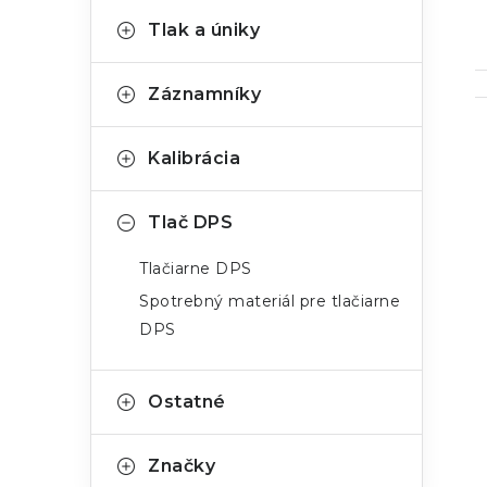
Tlak a úniky
Záznamníky
Kalibrácia
Tlač DPS
i
Tlačiarne DPS
Spotrebný materiál pre tlačiarne
DPS
Ostatné
Značky