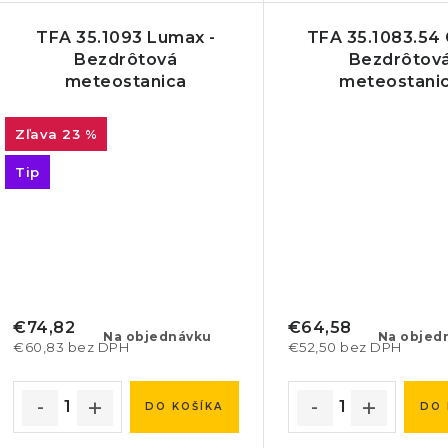
TFA 35.1093 Lumax -
TFA 35.1083.54 
Bezdrôtová
Bezdrôtov
meteostanica
meteostani
23 %
Tip
€74,82
€64,58
Na objednávku
Na objed
€60,83 bez DPH
€52,50 bez DPH
DO KOŠÍKA
DO 