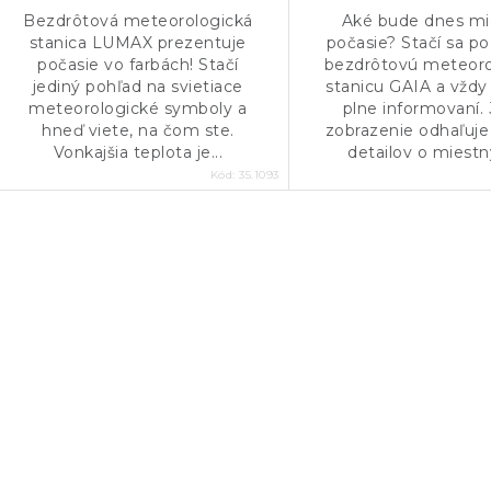
Bezdrôtová meteorologická
Aké bude dnes mi
stanica LUMAX prezentuje
počasie? Stačí sa po
počasie vo farbách! Stačí
bezdrôtovú meteoro
jediný pohľad na svietiace
stanicu GAIA a vžd
meteorologické symboly a
plne informovaní.
hneď viete, na čom ste.
zobrazenie odhaľuj
Vonkajšia teplota je...
detailov o miestny
Kód:
35.1093
O
v
á
d
a