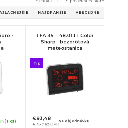
Stránka
1
z
1
-
9
položiek celkom
AJLACNEJŠIE
NAJDRAHŠIE
ABECEDNE
dro -
TFA 35.1148.01.IT Color
á
Sharp - bezdrôtová
ca
meteostanica
Tip
€93,48
(1 ks)
Na objednávku
om
€76 bez DPH