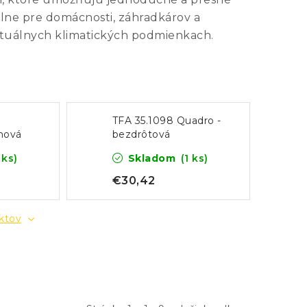
lne pre domácnosti, záhradkárov a
ktuálnych klimatických podmienkach.
TFA 35.1098 Quadro -
nová
bezdrôtová
s
meteostanica
 ks)
Skladom
(1 ks)
lejom
€30,42
uktov