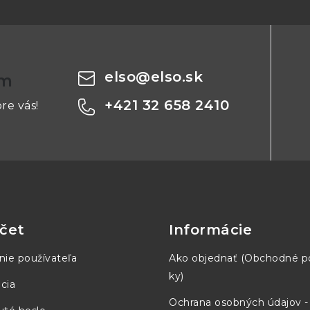
elso
@
elso.sk
om
+421 32 658 2410
re vás!
čet
Informácie
nie používateľa
Ako objednať (Obchodné 
ky)
cia
Ochrana osobných údajov 