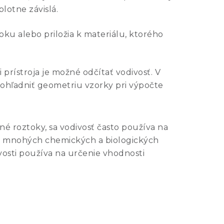
lotne závislá.
ku alebo priložia k materiálu, ktorého
i prístroja je možné odčítať vodivosť. V
ohľadniť geometriu vzorky pri výpočte
né roztoky, sa vodivosť často používa na
é v mnohých chemických a biologických
vosti používa na určenie vhodnosti