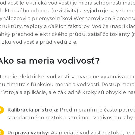
odivosť (elektrická vodivosť) je miera schopnosti mate
lektrického odporu (rezistivity) a vyjadruje sa v s
ynálezcovi a priemyselníkovi Wernerovi von Siemensov
truktúry, teploty a ďalších faktorov. Vodiče (naprík
ahký prechod elektrického prúdu, zatiaľ čo izolanty 
ízku vodivosť a prúd vedú zle.
Ako sa meria vodivosť?
eranie elektrickej vodivosti sa zvyčajne vykonáva 
ultimetra s funkciou merania vodivosti. Postup mera
rístroja a aplikácie, ale základné kroky sú obvykle n
Kalibrácia prístroja:
Pred meraním je často potre
štandardného roztoku s známou vodivosťou, aby s
Príprava vzorky:
Ak meriate vodivosť roztoku, je d