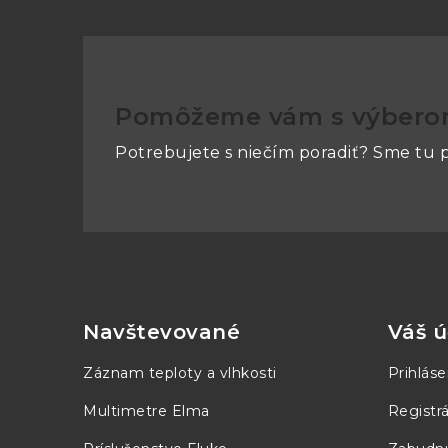
Pomôžeme vám s výber
Potrebujete s niečím poradiť? Sme tu p
Z
á
p
Navštevované
Váš ú
ä
Záznam teploty a vlhkosti
Prihláse
t
Multimetre Elma
Registrá
i