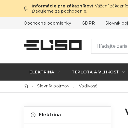
Prejsť
Vážení zákazníc
na
Ďakujeme za pochopenie.
obsah
Obchodné podmienky
GDPR
Slovník p
ELEKTRINA
TEPLOTA A VLHKOSŤ
Domov
Slovník pojmov
Vodivosť
B
K
Preskočiť
Elektrina
kategórie
a
o