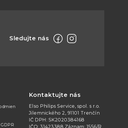
Kontaktujte nás
Elso Philips Service, spol. s r.o.
podmien
Jilemnického 2, 91101 Trenčín
IČ DPH: SK2020384168
- GDPR
IČO: 31423388 Záznam: 1556/R