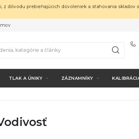
i, z dôvodu prebiehajúcich dovoleniek a sťahovania skladov 
ojmov
TLAK A ÚNIKY
ZÁZNAMNÍKY
KALIBRÁCI
Vodivosť