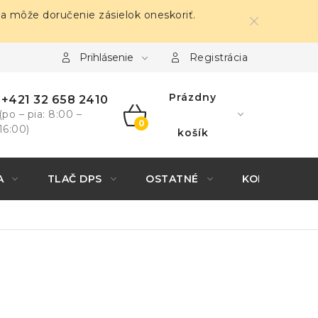
sa môže doručenie zásielok oneskoriť.
Prihlásenie
Registrácia
Prázdny
+421 32 658 2410
(po – pia: 8:00 –
16:00)
NÁKUPNÝ
košík
KOŠÍK
A
TLAČ DPS
OSTATNÉ
KONTAKTY