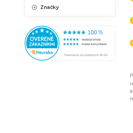
Značky
P
u
a
m