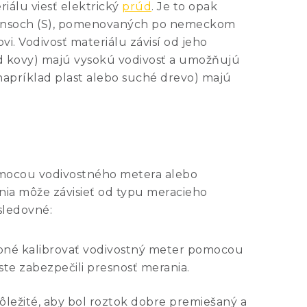
riálu viesť elektrický
prúd
. Je to opak
iemensoch (S), pomenovaných po nemeckom
i. Vodivosť materiálu závisí od jeho
lad kovy) majú vysokú vodivosť a umožňujú
(napríklad plast alebo suché drevo) majú
pomocou vodivostného metera alebo
nia môže závisieť od typu meracieho
asledovné:
bné kalibrovať vodivostný meter pomocou
te zabezpečili presnosť merania.
ôležité, aby bol roztok dobre premiešaný a