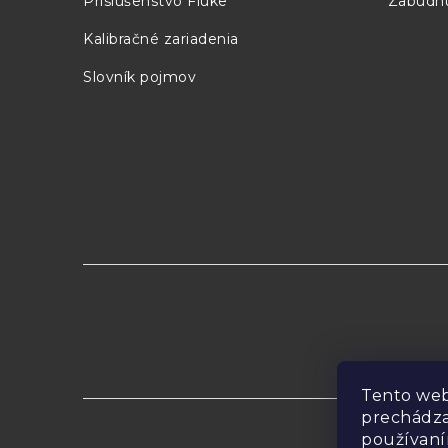
Príslušenstvo Fluke
Zabudnu
e
Kalibračné zariadenia
Slovník pojmov
Tento web
prechádza
používaní