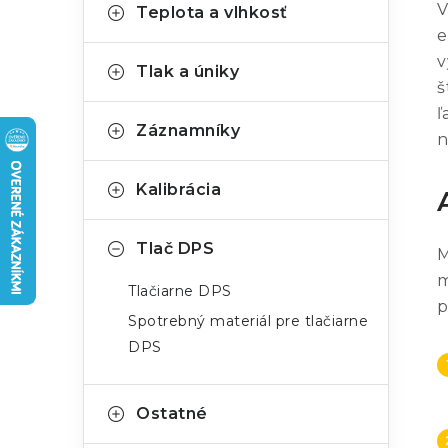
t
č
V
Teplota a vlhkosť
e
e
n
v
g
Tlak a úniky
ý
š
ó
ľ
p
r
Záznamníky
n
a
i
Kalibrácia
e
n
e
Tlač DPS
M
l
m
Tlačiarne DPS
p
Spotrebný materiál pre tlačiarne
DPS
Ostatné