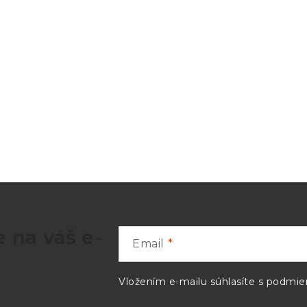
 na váš e-
Email
Vložením e-mailu súhlasíte s
podmien