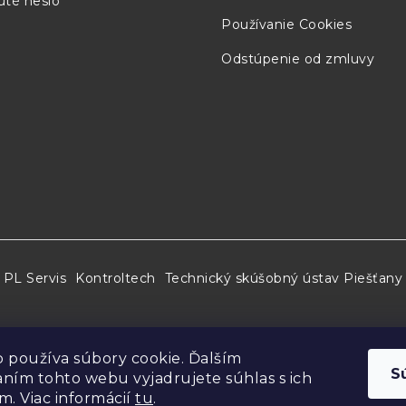
té heslo
Používanie Cookies
Odstúpenie od zmluvy
PL Servis
Kontroltech
Technický skúšobný ústav Piešťany
 používa súbory cookie. Ďalším
S
ním tohto webu vyjadrujete súhlas s ich
m. Viac informácií
tu
.