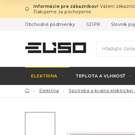
Prejsť
Vážení zákazníc
na
Ďakujeme za pochopenie.
obsah
Obchodné podmienky
GDPR
Slovník p
ELEKTRINA
TEPLOTA A VLHKOSŤ
Domov
Elektrina
Spotreba a kvalita elektrickej 