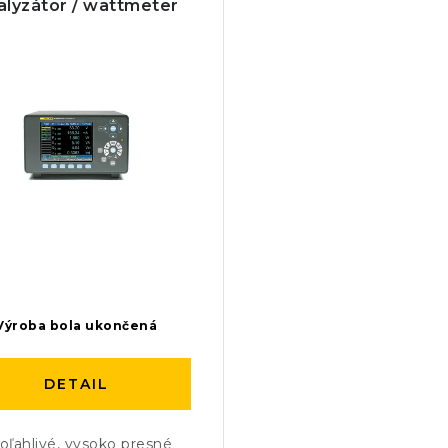
alyzátor / wattmeter
Výroba bola ukončená
DETAIL
oľahlivé, vysoko presné