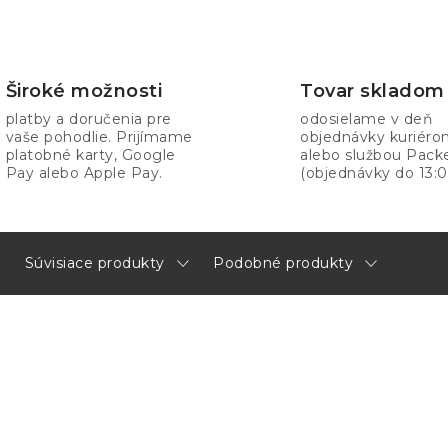
Široké možnosti
Tovar skladom
platby a doručenia pre
odosielame v deň
vaše pohodlie. Prijímame
objednávky kuriér
platobné karty, Google
alebo službou Pack
Pay alebo Apple Pay.
(objednávky do 13:0
Súvisiace produkty
Podobné produkty