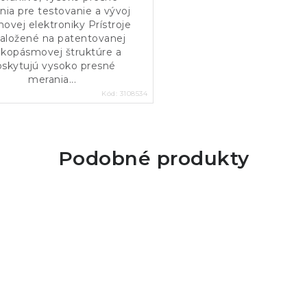
nia pre testovanie a vývoj
ovej elektroniky Prístroje
založené na patentovanej
okopásmovej štruktúre a
oskytujú vysoko presné
merania...
Kód:
3108534
Podobné produkty