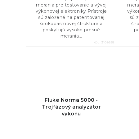
merania pre testovanie a vývoj
mera
výkonovej elektroniky Prístroje
výkon
sú založené na patentovanej
sú 
širokopásmovej štruktúre a
šir
poskytujú vysoko presné
p
merania...
Kód:
3108658
Fluke Norma 5000 -
Trojfázový analyzátor
výkonu