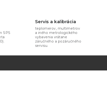
Servis a kalibrácia
teplomerov, multimetrov
om SPS
a iného metrologického
eta
vybavenia vrátane
0).
záručného a pozáručného
servisu.