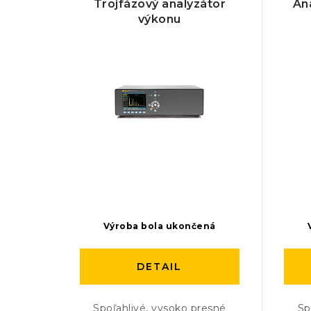
Trojfázový analyzátor
An
výkonu
Výroba bola ukončená
DETAIL
Spoľahlivé, vysoko presné
Sp