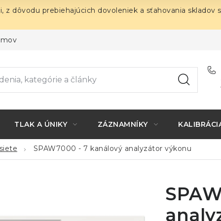
i, z dôvodu prebiehajúcich dovoleniek a sťahovania skladov 
ojmov
TLAK A ÚNIKY
ZÁZNAMNÍKY
KALIBRÁCI
siete
SPAW7000 - 7 kanálový analyzátor výkonu
SPAW7
analy