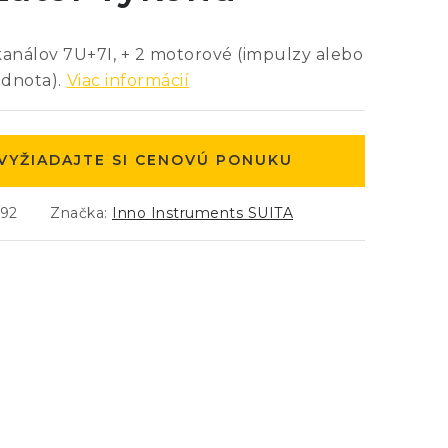
kanálov 7U+7I, + 2 motorové (impulzy alebo
dnota).
Viac informácií
VYŽIADAJTE SI CENOVÚ PONUKU
492
Značka:
Inno Instruments SUITA