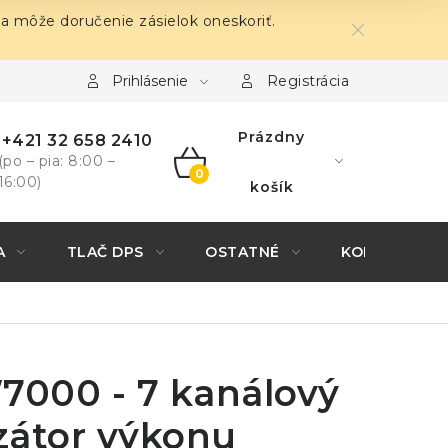
sa môže doručenie zásielok oneskoriť.
Prihlásenie
Registrácia
Prázdny
+421 32 658 2410
(po – pia: 8:00 –
16:00)
NÁKUPNÝ
košík
KOŠÍK
A
TLAČ DPS
OSTATNÉ
KONTAKTY
000 - 7 kanálový
zátor výkonu