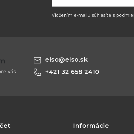
a
n
Vložením e-mailu súhlasíte s
podmien
i
e
elso
@
elso.sk
om
+421 32 658 2410
re vás!
čet
Informácie