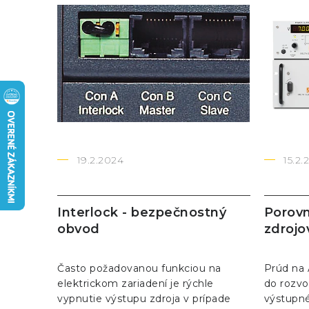
V
ý
p
i
s
č
l
19.2.2024
15.2.
á
n
Interlock - bezpečnostný
Porovn
obvod
zdrojo
k
o
Často požadovanou funkciou na
Prúd na 
elektrickom zariadení je rýchle
do rozvo
v
vypnutie výstupu zdroja v prípade
výstupné