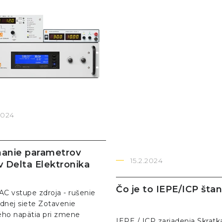
2024
anie parametrov
15.2.2024
v Delta Elektronika
Čo je to IEPE/ICP šta
AC vstupe zdroja - rušenie
dnej siete Zotavenie
ho napätia pri zmene
IEPE / ICP zariadenia Skratk