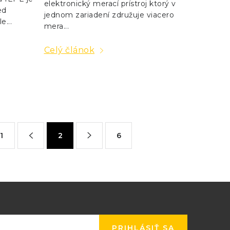
elektronický merací prístroj ktorý v
ed
jednom zariadení združuje viacero
e...
mera...
Celý článok
1
2
6
PRIHLÁSIŤ SA