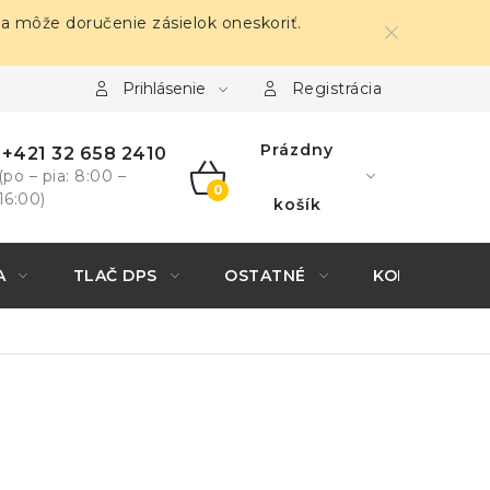
sa môže doručenie zásielok oneskoriť.
Prihlásenie
Registrácia
Prázdny
+421 32 658 2410
(po – pia: 8:00 –
16:00)
NÁKUPNÝ
košík
KOŠÍK
A
TLAČ DPS
OSTATNÉ
KONTAKTY