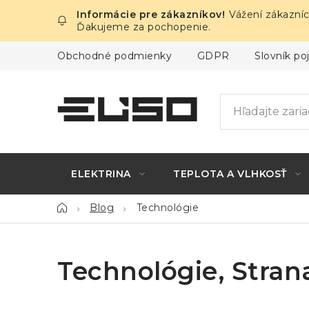
Prejsť
Vážení zákazníc
na
Ďakujeme za pochopenie.
obsah
Obchodné podmienky
GDPR
Slovník p
ELEKTRINA
TEPLOTA A VLHKOSŤ
Domov
Blog
Technológie
Technológie
, Stran