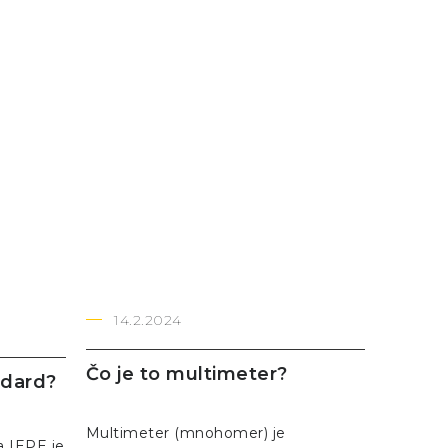
14.2.2024
Čo je to multimeter?
ndard?
Multimeter (mnohomer) je
a IEPE je