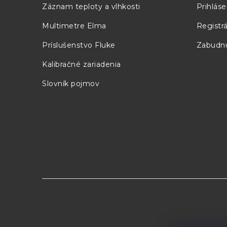
ä
Záznam teploty a vlhkosti
Prihláse
t
Multimetre Elma
Registrá
i
Príslušenstvo Fluke
Zabudnu
e
Kalibračné zariadenia
Slovník pojmov