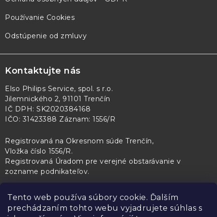
Používanie Cookies
Odstúpenie od zmluvy
Kontaktujte nás
Elso Philips Service, spol. s r.o.
Jilemnického 2, 91101 Trenčín
IČ DPH: SK2020384168
IČO: 31423388 Záznam: 1556/R
Registrovaná na Okresnom súde Trenčín,
Vložka číslo 1556/R
.
Registrovaná Úradom pre verejné obstarávanie v
zozname podnikateľov
.
Tento web používa súbory cookie. Ďalším
prechádzaním tohto webu vyjadrujete súhlas s
PL Servis
Kontroltech
Technický skúšobný ústav Piešťany