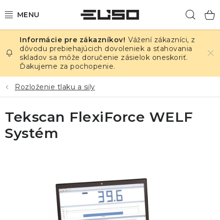
Prejsť
Hľad
na
obsah
Vážení zákazníci, z
ELEKTRINA
dôvodu prebiehajúcich dovoleniek a sťahovania
skladov sa môže doručenie zásielok oneskoriť.
Ďakujeme za pochopenie.
TEPLOTA A VLHKOSŤ
Rozloženie tlaku a sily
TLAK A ÚNIKY
Tekscan FlexiForce WELF
ZÁZNAMNÍKY
Systém
KALIBRÁCIA
TLAČ DPS
OSTATNÉ