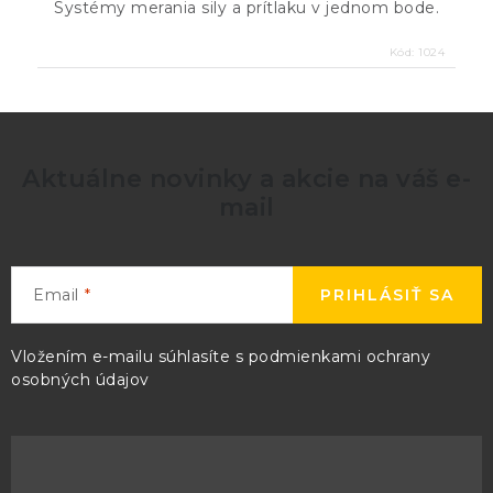
Systémy merania sily a prítlaku v jednom bode.
Kód:
1024
Aktuálne novinky a akcie na váš e-
mail
Email
PRIHLÁSIŤ SA
Vložením e-mailu súhlasíte s
podmienkami ochrany
osobných údajov