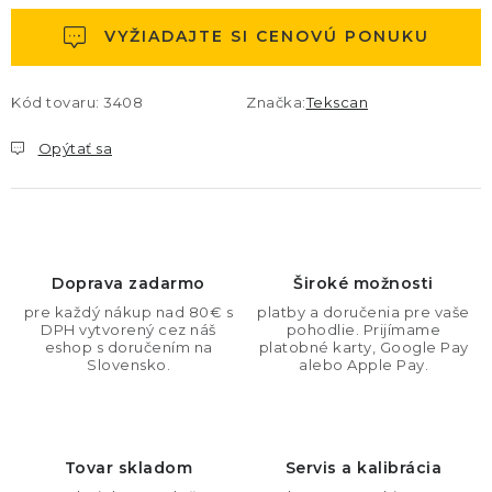
VYŽIADAJTE SI CENOVÚ PONUKU
Kód tovaru:
3408
Značka:
Tekscan
Opýtať sa
Doprava zadarmo
Široké možnosti
pre každý nákup nad 80€ s
platby a doručenia pre vaše
DPH vytvorený cez náš
pohodlie. Prijímame
eshop s doručením na
platobné karty, Google Pay
Slovensko.
alebo Apple Pay.
Tovar skladom
Servis a kalibrácia