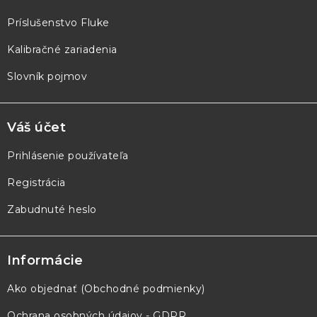
i
e
Príslušenstvo Fluke
Kalibračné zariadenia
Slovník pojmov
Váš účet
Prihlásenie používateľa
Registrácia
Zabudnuté heslo
Informácie
Ako objednať (Obchodné podmienky)
Ochrana osobných údajov - GDPR