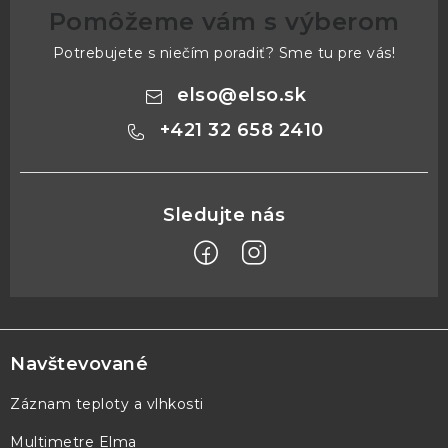
Pomôžeme vám s výberom
Potrebujete s niečím poradiť? Sme tu pre vás!
elso
@
elso.sk
+421 32 658 2410
Z
á
p
Navštevované
ä
Záznam teploty a vlhkosti
t
Multimetre Elma