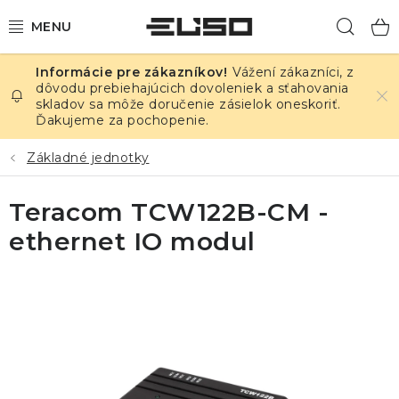
Prejsť
Hľad
na
obsah
Vážení zákazníci, z
ELEKTRINA
dôvodu prebiehajúcich dovoleniek a sťahovania
skladov sa môže doručenie zásielok oneskoriť.
Ďakujeme za pochopenie.
TEPLOTA A VLHKOSŤ
Základné jednotky
TLAK A ÚNIKY
Teracom TCW122B-CM -
ZÁZNAMNÍKY
ethernet IO modul
KALIBRÁCIA
TLAČ DPS
OSTATNÉ