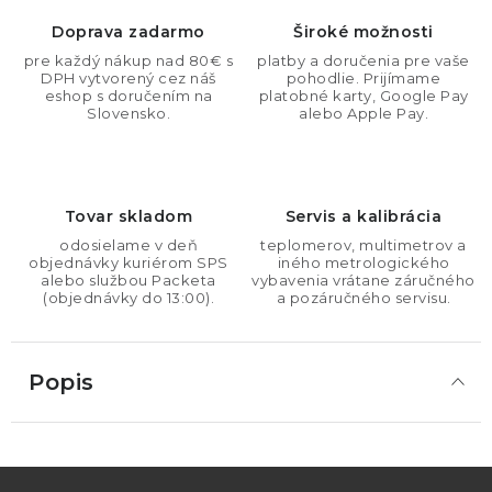
Doprava zadarmo
Široké možnosti
pre každý nákup nad 80€ s
platby a doručenia pre vaše
DPH vytvorený cez náš
pohodlie. Prijímame
eshop s doručením na
platobné karty, Google Pay
Slovensko.
alebo Apple Pay.
Tovar skladom
Servis a kalibrácia
odosielame v deň
teplomerov, multimetrov a
objednávky kuriérom SPS
iného metrologického
alebo službou Packeta
vybavenia vrátane záručného
(objednávky do 13:00).
a pozáručného servisu.
Popis