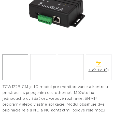
KONTAKTY
BLOG
ZNAČKY
Obchodné podmienky
GDPR
Slovník pojmov
+ ďalšie (9)
TCW122B-CM je IO modul pre monitorovanie a kontrolu
prostredia s pripojením cez ethernet. Môžete ho
jednoducho ovládať cez webové rozhranie, SNMP
programy alebo vlastné aplikácie. Modul obsahuje dve
pripínacie relé s NO a NC kontaktmi, obidve relé môžu