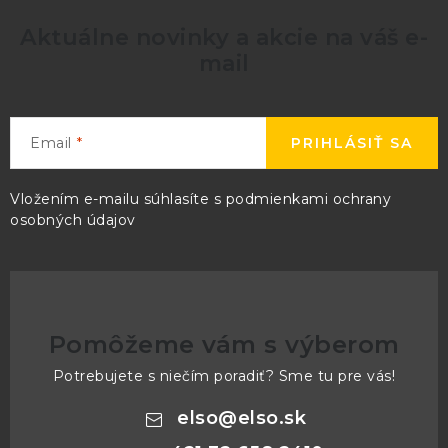
Aktuálne novinky a akcie na váš e-
mail
Email
PRIHLÁSIŤ SA
Vložením e-mailu súhlasíte s
podmienkami ochrany
osobných údajov
Pomôžeme vám s výberom
Potrebujete s niečím poradiť? Sme tu pre vás!
elso
@
elso.sk