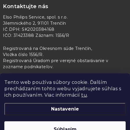
Kontaktujte nás
Elso Philips Service, spol. s r.o.
Jilemnického 2, 91101 Trenčín
IČ DPH: SK2020384168
IČO: 31423388 Záznam: 1556/R
Registrovaná na Okresnom súde Trenčín,
Vložka číslo 1556/R
.
Registrovaná Úradom pre verejné obstarávanie v
zozname podnikateľov
.
Tento web používa súbory cookie. Ďalším
prechádzaním tohto webu vyjadrujete súhlas s
PL Servis
Kontroltech
Technický skúšobný ústav Piešťany
ich používaním. Viac informácií
tu
.
Nastavenie
Copyright 2026
Elso Philips Service
. Všetky práva vyhradené.
Upraviť
Súhlasím
nastavenie cookies