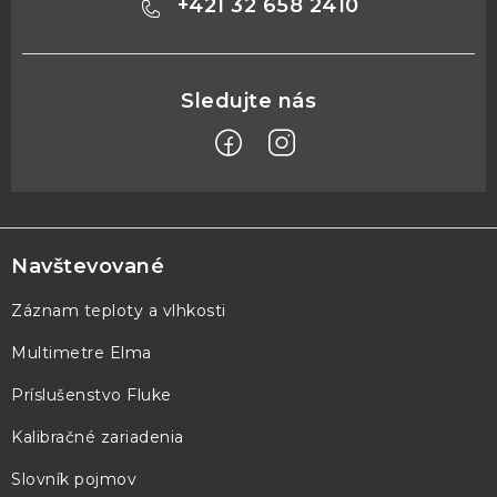
+421 32 658 2410
Z
á
p
Navštevované
ä
Záznam teploty a vlhkosti
t
Multimetre Elma
i
e
Príslušenstvo Fluke
Kalibračné zariadenia
Slovník pojmov