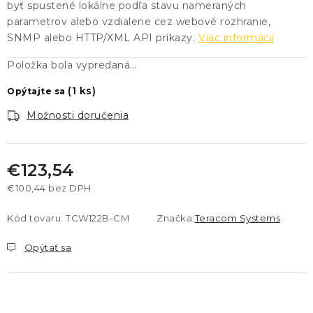
byť spustené lokálne podľa stavu nameraných
parametrov alebo vzdialene cez webové rozhranie,
SNMP alebo HTTP/XML API príkazy.
Viac informácií
Položka bola vypredaná…
(1 ks)
Opýtajte sa
Možnosti doručenia
€123,54
€100,44 bez DPH
Jednotková cena:
Kód tovaru:
TCW122B-CM
Značka:
Teracom Systems
Opýtať sa