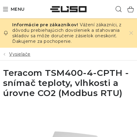
Prejsť
Hľad
na
obsah
Vážení zákazníci, z
ELEKTRINA
dôvodu prebiehajúcich dovoleniek a sťahovania
skladov sa môže doručenie zásielok oneskoriť.
Ďakujeme za pochopenie.
TEPLOTA A VLHKOSŤ
Vysielače
TLAK A ÚNIKY
Teracom TSM400-4-CPTH -
ZÁZNAMNÍKY
snímač teploty, vlhkosti a
KALIBRÁCIA
úrovne CO2 (Modbus RTU)
TLAČ DPS
OSTATNÉ