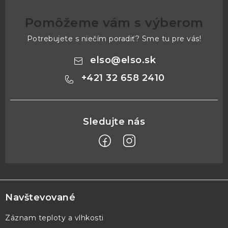
Pomôžeme vám s výberom
Potrebujete s niečím poradiť? Sme tu pre vás!
elso
@
elso.sk
+421 32 658 2410
Z
á
p
Navštevované
ä
Záznam teploty a vlhkosti
t