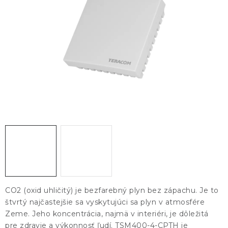
KONTAKTY
BLOG
ZNAČKY
Obchodné podmienky
GDPR
Slovník pojmov
CO2 (oxid uhličitý) je bezfarebný plyn bez zápachu. Je to
štvrtý najčastejšie sa vyskytujúci sa plyn v atmosfére
Zeme. Jeho koncentrácia, najmä v interiéri, je dôležitá
pre zdravie a výkonnosť ľudí. TSM400-4-CPTH je