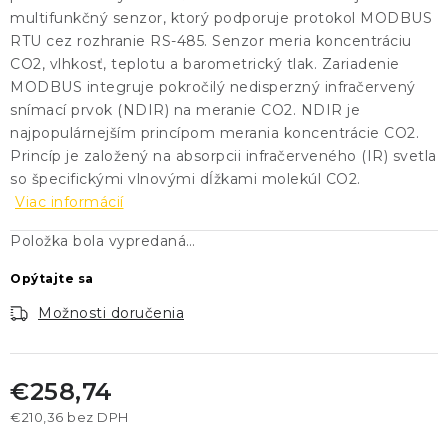
multifunkčný senzor, ktorý podporuje protokol MODBUS
RTU cez rozhranie RS-485. Senzor meria koncentráciu
CO2, vlhkosť, teplotu a barometrický tlak. Zariadenie
MODBUS integruje pokročilý nedisperzný infračervený
snímací prvok (NDIR) na meranie CO2. NDIR je
najpopulárnejším princípom merania koncentrácie CO2.
Princíp je založený na absorpcii infračerveného (IR) svetla
so špecifickými vlnovými dĺžkami molekúl CO2.
Viac informácií
Položka bola vypredaná…
Opýtajte sa
Možnosti doručenia
€258,74
€210,36 bez DPH
Jednotková cena: