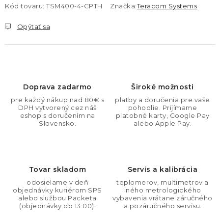
Kód tovaru:
TSM400-4-CPTH
Značka:
Teracom Systems
Opýtať sa
Doprava zadarmo
Široké možnosti
pre každý nákup nad 80€ s
platby a doručenia pre vaše
DPH vytvorený cez náš
pohodlie. Prijímame
eshop s doručením na
platobné karty, Google Pay
Slovensko.
alebo Apple Pay.
Tovar skladom
Servis a kalibrácia
odosielame v deň
teplomerov, multimetrov a
objednávky kuriérom SPS
iného metrologického
alebo službou Packeta
vybavenia vrátane záručného
(objednávky do 13:00).
a pozáručného servisu.