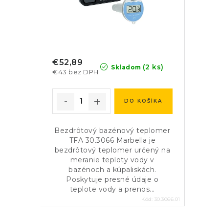
€52,89
(2 ks)
Skladom
€43 bez DPH
DO KOŠÍKA
Bezdrôtový bazénový teplomer
TFA 30.3066 Marbella je
bezdrôtový teplomer určený na
meranie teploty vody v
bazénoch a kúpaliskách.
Poskytuje presné údaje o
teplote vody a prenos...
Kód:
30.3066.01