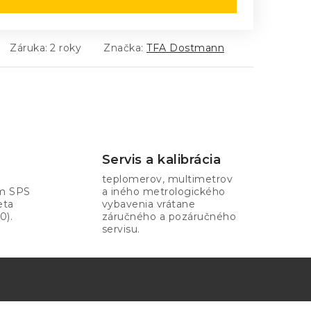
Záruka
:
2 roky
Značka:
TFA Dostmann
Servis a kalibrácia
teplomerov, multimetrov
om SPS
a iného metrologického
eta
vybavenia vrátane
0).
záručného a pozáručného
servisu.