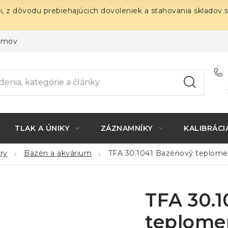
i, z dôvodu prebiehajúcich dovoleniek a sťahovania skladov 
ojmov
TLAK A ÚNIKY
ZÁZNAMNÍKY
KALIBRÁCI
ry
Bazén a akvárium
TFA 30.1041 Bazénový teplomer -
TFA 30.
teplomer