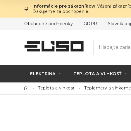
Prejsť
Vážení zákazníc
na
Ďakujeme za pochopenie.
obsah
Obchodné podmienky
GDPR
Slovník p
ELEKTRINA
TEPLOTA A VLHKOSŤ
Domov
Teplota a vlhkosť
Teplomery a vlhkome