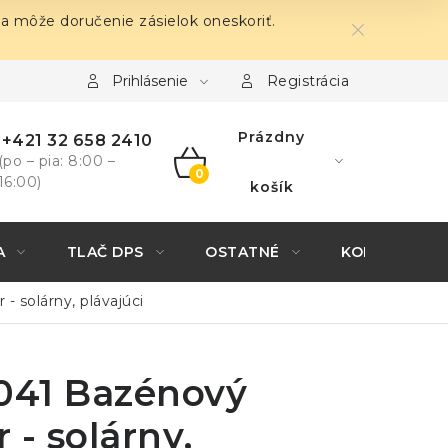
sa môže doručenie zásielok oneskoriť.
Prihlásenie
Registrácia
Prázdny
+421 32 658 2410
(po – pia: 8:00 –
16:00)
NÁKUPNÝ
košík
KOŠÍK
A
TLAČ DPS
OSTATNÉ
KONTAKTY
 solárny, plávajúci
1041 Bazénový
 - solárny,