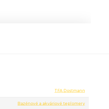
TFA Dostmann
Bazénové a akváriové teplomery