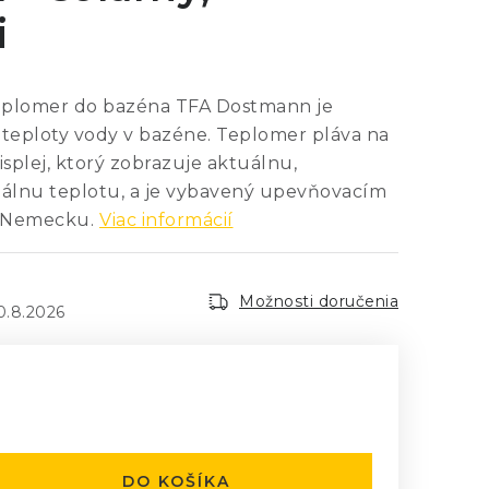
i
teplomer do bazéna TFA Dostmann je
 teploty vody v bazéne. Teplomer pláva na
isplej, ktorý zobrazuje aktuálnu,
álnu teplotu, a je vybavený upevňovacím
 Nemecku.
Viac informácií
Možnosti doručenia
0.8.2026
:
DO KOŠÍKA