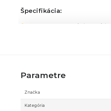
Špecifikácia:
Merací rozsah:
-20...+50°C (-4...+122°F)
Materiál:
plast, solárny panel
Napájanie:
batéria 1 x LR44 (súčasť bale
Rozmery:
80 x 90 x 131 mm
Hmotnosť:
60 g
Značka
Kategória