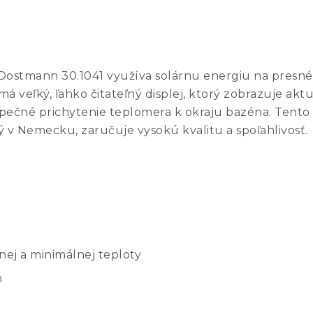
 Dostmann 30.1041 využíva solárnu energiu na presné
á veľký, ľahko čitateľný displej, ktorý zobrazuje ak
ečné prichytenie teplomera k okraju bazéna. Tento 
 v Nemecku, zaručuje vysokú kvalitu a spoľahlivosť.
ej a minimálnej teploty
m