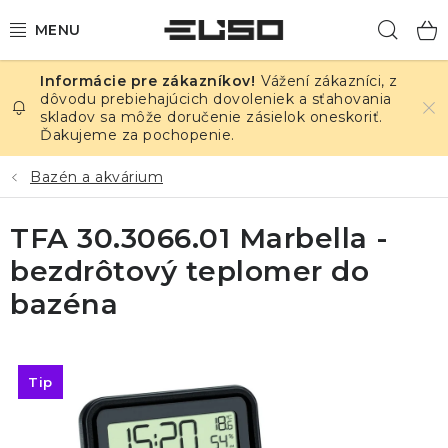
Prejsť
Hľad
na
obsah
Vážení zákazníci, z
ELEKTRINA
dôvodu prebiehajúcich dovoleniek a sťahovania
skladov sa môže doručenie zásielok oneskoriť.
Ďakujeme za pochopenie.
TEPLOTA A VLHKOSŤ
Bazén a akvárium
TLAK A ÚNIKY
TFA 30.3066.01 Marbella -
ZÁZNAMNÍKY
bezdrôtový teplomer do
KALIBRÁCIA
bazéna
TLAČ DPS
Tip
OSTATNÉ