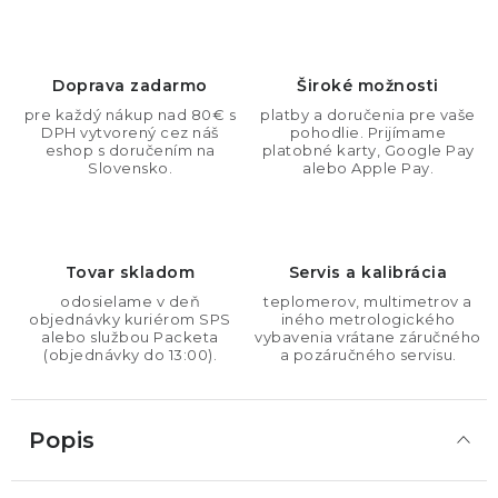
Doprava zadarmo
Široké možnosti
pre každý nákup nad 80€ s
platby a doručenia pre vaše
DPH vytvorený cez náš
pohodlie. Prijímame
eshop s doručením na
platobné karty, Google Pay
Slovensko.
alebo Apple Pay.
Tovar skladom
Servis a kalibrácia
odosielame v deň
teplomerov, multimetrov a
objednávky kuriérom SPS
iného metrologického
alebo službou Packeta
vybavenia vrátane záručného
(objednávky do 13:00).
a pozáručného servisu.
Popis