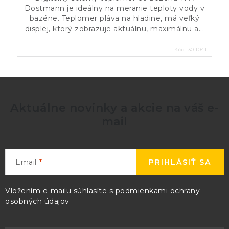
Dostmann je ideálny na meranie teploty vody v
bazéne. Teplomer pláva na hladine, má veľký
displej, ktorý zobrazuje aktuálnu, maximálnu a...
Kód:
30.1041
Aktuálne novinky a akcie na váš e-
mail
Email
PRIHLÁSIŤ SA
Vložením e-mailu súhlasíte s
podmienkami ochrany
osobných údajov