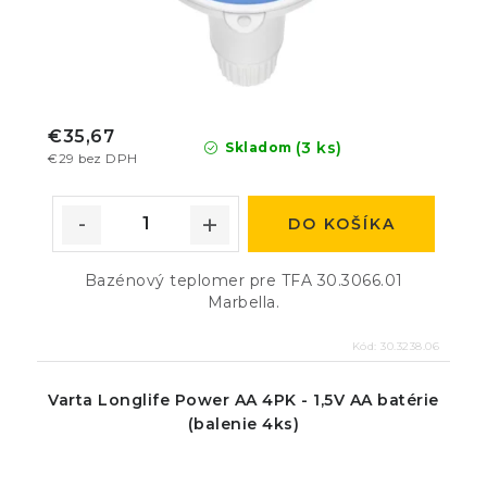
€35,67
(3 ks)
Skladom
€29 bez DPH
DO KOŠÍKA
Bazénový teplomer pre TFA 30.3066.01
Marbella.
Kód:
30.3238.06
Varta Longlife Power AA 4PK - 1,5V AA batérie
(balenie 4ks)