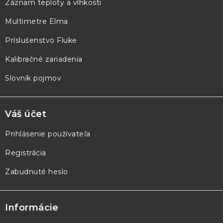
Záznam teploty a vlhkosti
t
Multimetre Elma
i
e
Príslušenstvo Fluke
Kalibračné zariadenia
Slovník pojmov
Váš účet
Prihlásenie používateľa
Registrácia
Zabudnuté heslo
Informácie