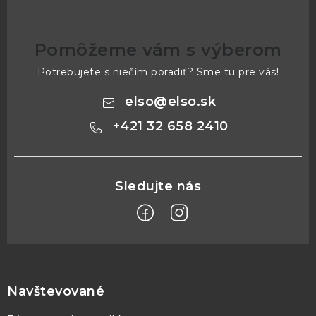
Pomôžeme vám s výberom
Potrebujete s niečím poradiť? Sme tu pre vás!
elso
@
elso.sk
+421 32 658 2410
Z
á
p
Navštevované
ä