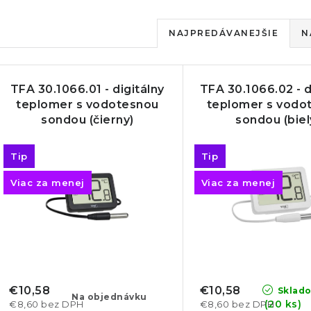
R
NAJPREDÁVANEJŠIE
N
a
V
d
TFA 30.1066.01 - digitálny
TFA 30.1066.02 - d
ý
e
teplomer s vodotesnou
teplomer s vodo
sondou (čierny)
sondou (biel
p
n
i
Tip
Tip
s
e
Viac za menej
Viac za menej
p
p
r
r
o
o
d
d
€10,58
€10,58
Sklad
Na objednávku
(20 ks)
€8,60 bez DPH
€8,60 bez DPH