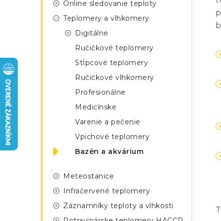
n
Online sledovanie teploty
g
p
ý
Teplomery a vlhkomery
ó
b
Digitálne
p
r
Ručičkové teplomery
a
i
Stĺpcové teplomery
e
n
Ručičkové vlhkomery
e
Profesionálne
Medicínske
l
Varenie a pečenie
Vpichové teplomery
Bazén a akvárium
Meteostanice
Infračervené teplomery
Záznamníky teploty a vlhkosti
T
Potravinárske teplomery HACCP