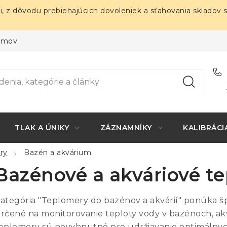
i, z dôvodu prebiehajúcich dovoleniek a sťahovania skladov 
ojmov
TLAK A ÚNIKY
ZÁZNAMNÍKY
KALIBRÁCI
ry
Bazén a akvárium
Bazénové a akváriové t
ategória "Teplomery do bazénov a akvárií" ponúka š
rčené na monitorovanie teploty vody v bazénoch, akv
eplomery sú nevyhnutné pre udržiavanie optimálnyc