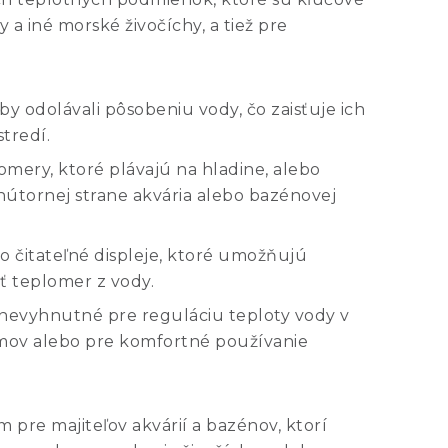
a iné morské živočíchy, a tiež pre
y odolávali pôsobeniu vody, čo zaisťuje ich
tredí.
omery, ktoré plávajú na hladine, alebo
vnútornej strane akvária alebo bazénovej
 čitateľné displeje, ktoré umožňujú
ť teplomer z vody.
 nevyhnutné pre reguláciu teploty vody v
mov alebo pre komfortné používanie
 pre majiteľov akvárií a bazénov, ktorí