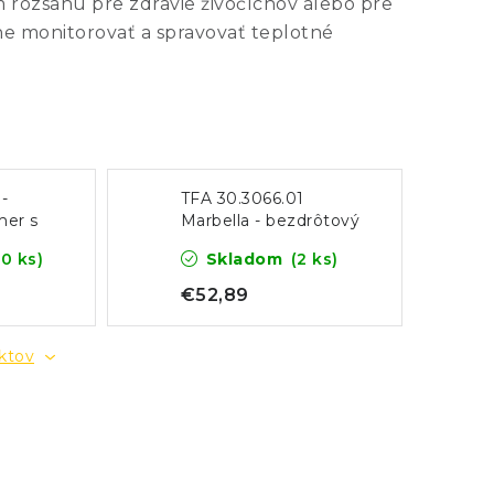
m rozsahu pre zdravie živočíchov alebo pre
ne monitorovať a spravovať teplotné
 -
TFA 30.3066.01
mer s
Marbella - bezdrôtový
ndou
teplomer do bazéna
20 ks)
Skladom
(2 ks)
€52,89
uktov