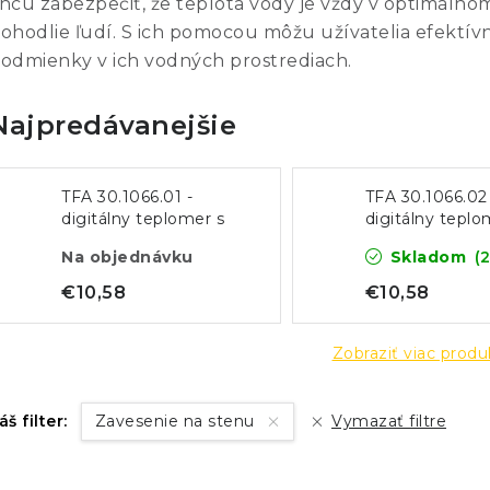
hcú zabezpečiť, že teplota vody je vždy v optimálno
ohodlie ľudí. S ich pomocou môžu užívatelia efektív
odmienky v ich vodných prostrediach.
Najpredávanejšie
TFA 30.1066.01 -
TFA 30.1066.02
digitálny teplomer s
digitálny teplo
vodotesnou sondou
vodotesnou so
Na objednávku
Skladom
(
(čierny)
(biely)
€10,58
€10,58
Zobraziť viac prod
áš filter:
Zavesenie na stenu
Vymazať filtre