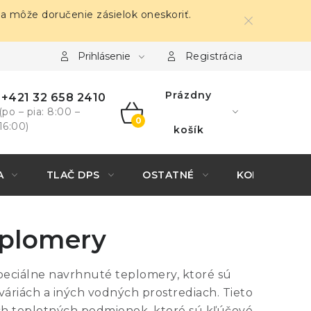
sa môže doručenie zásielok oneskoriť.
Prihlásenie
Registrácia
Prázdny
+421 32 658 2410
(po – pia: 8:00 –
16:00)
NÁKUPNÝ
košík
KOŠÍK
A
TLAČ DPS
OSTATNÉ
KONTAKTY
eplomery
peciálne navrhnuté teplomery, ktoré sú
áriách a iných vodných prostrediach. Tieto
h teplotných podmienok, ktoré sú kľúčové