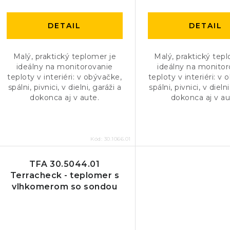
u
u
k
k
DETAIL
DETAIL
t
t
o
Malý, praktický teplomer je
Malý, praktický tep
o
ideálny na monitorovanie
ideálny na monitor
v
teploty v interiéri: v obývačke,
teploty v interiéri: v
v
spálni, pivnici, v dielni, garáži a
spálni, pivnici, v dielni
dokonca aj v aute.
dokonca aj v au
Kód:
30.1066.01
TFA 30.5044.01
Terracheck - teplomer s
vlhkomerom so sondou
na kábli