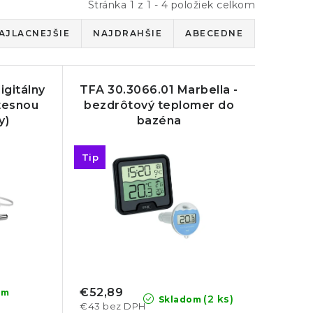
Stránka
1
z
1
-
4
položiek celkom
AJLACNEJŠIE
NAJDRAHŠIE
ABECEDNE
igitálny
TFA 30.3066.01 Marbella -
tesnou
bezdrôtový teplomer do
y)
bazéna
Tip
€52,89
om
(2 ks)
Skladom
€43 bez DPH