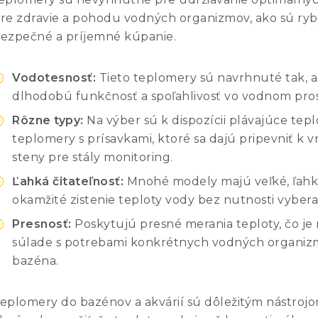
re zdravie a pohodu vodných organizmov, ako sú ryby 
ezpečné a príjemné kúpanie.
Vodotesnosť:
Tieto teplomery sú navrhnuté tak, ab
dlhodobú funkčnosť a spoľahlivosť vo vodnom pros
Rôzne typy:
Na výber sú k dispozícii plávajúce tepl
teplomery s prísavkami, ktoré sa dajú pripevniť k 
steny pre stály monitoring.
Ľahká čitateľnosť:
Mnohé modely majú veľké, ľahko
okamžité zistenie teploty vody bez nutnosti vybera
Presnosť:
Poskytujú presné merania teploty, čo je
súlade s potrebami konkrétnych vodných organiz
bazéna.
eplomery do bazénov a akvárií sú dôležitým nástrojom