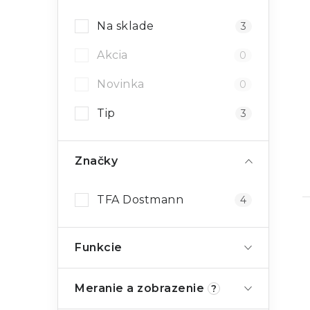
Na sklade
3
Akcia
0
Novinka
0
Tip
3
Značky
TFA Dostmann
4
Funkcie
Meranie a zobrazenie
?