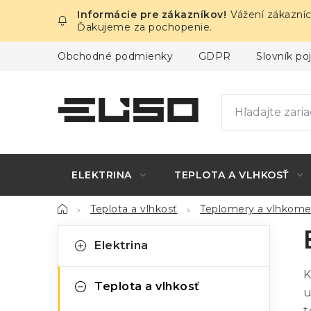
Prejsť
Vážení zákazníc
na
Ďakujeme za pochopenie.
obsah
Obchodné podmienky
GDPR
Slovník p
ELEKTRINA
TEPLOTA A VLHKOSŤ
Domov
Teplota a vlhkosť
Teplomery a vlhkome
B
K
Preskočiť
Elektrina
kategórie
a
o
K
t
č
Teplota a vlhkosť
u
e
t