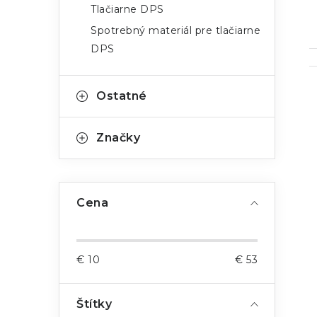
Tlačiarne DPS
Spotrebný materiál pre tlačiarne
DPS
Ostatné
Značky
i
Cena
€
10
€
53
Štítky