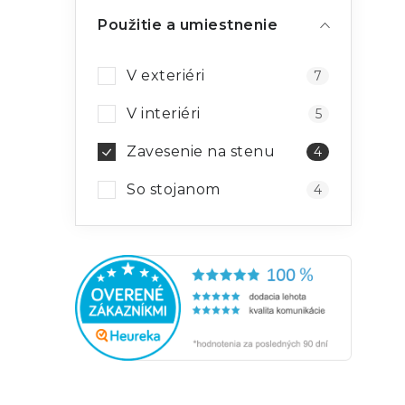
Použitie a umiestnenie
V exteriéri
7
V interiéri
5
Zavesenie na stenu
4
So stojanom
4