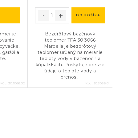
DO KOŠÍKA
lomer je
Bezdrôtový bazénový
ovanie
teplomer TFA 30.3066
 obývačke,
Marbella je bezdrôtový
, garáži a
teplomer určený na meranie
te.
teploty vody v bazénoch a
kúpaliskách. Poskytuje presné
údaje o teplote vody a
prenos...
Kód:
30.1066.02
Kód:
30.3066.01