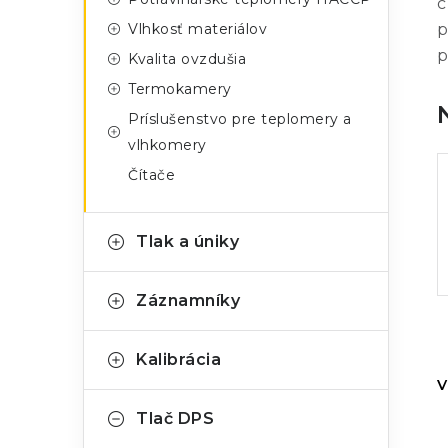
c
Vlhkosť materiálov
p
p
Kvalita ovzdušia
Termokamery
Príslušenstvo pre teplomery a
vlhkomery
Čítače
Tlak a úniky
Záznamníky
Kalibrácia
V
Tlač DPS