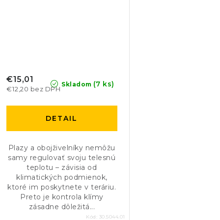
€15,01
(7 ks)
Skladom
€12,20 bez DPH
DETAIL
Plazy a obojživelníky nemôžu
samy regulovať svoju telesnú
teplotu – závisia od
klimatických podmienok,
ktoré im poskytnete v teráriu.
Preto je kontrola klímy
zásadne dôležitá...
Kód:
30.5044.01