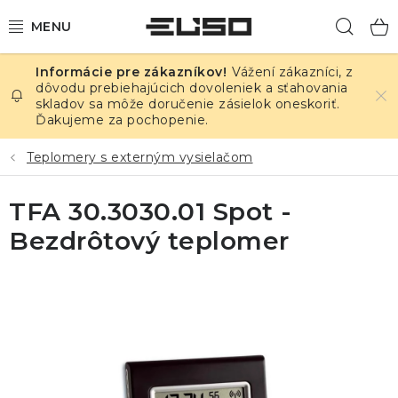
Prejsť
Hľad
na
obsah
Vážení zákazníci, z
ELEKTRINA
dôvodu prebiehajúcich dovoleniek a sťahovania
skladov sa môže doručenie zásielok oneskoriť.
Ďakujeme za pochopenie.
TEPLOTA A VLHKOSŤ
Teplomery s externým vysielačom
TLAK A ÚNIKY
TFA 30.3030.01 Spot -
ZÁZNAMNÍKY
Bezdrôtový teplomer
KALIBRÁCIA
TLAČ DPS
OSTATNÉ