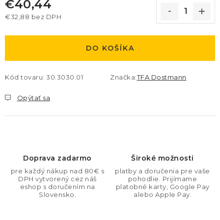
€40,44
€32,88 bez DPH
Jednotková cena:
DO KOŠÍKA
Kód tovaru:
30.3030.01
Značka:
TFA Dostmann
Opýtať sa
Doprava zadarmo
Široké možnosti
pre každý nákup nad 80€ s
platby a doručenia pre vaše
DPH vytvorený cez náš
pohodlie. Prijímame
eshop s doručením na
platobné karty, Google Pay
Slovensko.
alebo Apple Pay.