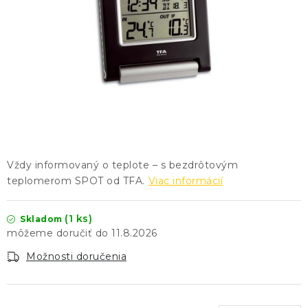
KONTAKTY
BLOG
ZNAČKY
Obchodné podmienky
GDPR
Slovník pojmov
Vždy informovaný o teplote – s bezdrôtovým
teplomerom SPOT od TFA.
Viac informácií
(1 ks)
Skladom
11.8.2026
Možnosti doručenia