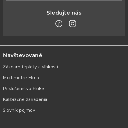
Z
á
p
Navštevované
ä
Záznam teploty a vlhkosti
t
Multimetre Elma
i
e
Príslušenstvo Fluke
Kalibračné zariadenia
Slovník pojmov