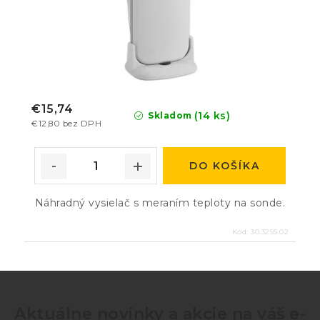
€15,74
(14 ks)
Skladom
€12,80 bez DPH
DO KOŠÍKA
Náhradný vysielač s meraním teploty na sonde.
Kód:
30.3255.02
Aktuálne novinky a akcie na váš e-