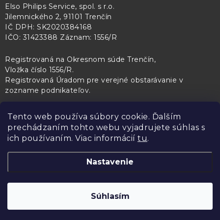
Elso Philips Service, spol. s r.o.
Jilemnického 2, 91101 Trenčín
IČ DPH: SK2020384168
IČO: 31423388 Záznam: 1556/R
Registrovaná na Okresnom súde Trenčín,
Vložka číslo 1556/R
.
Registrovaná Úradom pre verejné obstarávanie v
zozname podnikateľov
.
Tento web používa súbory cookie. Ďalším
prechádzaním tohto webu vyjadrujete súhlas s
PL Servis
Kontroltech
Technický skúšobný ústav Piešťany
ich používaním. Viac informácií
tu
.
Nastavenie
Copyright 2026
Elso Philips Service
. Všetky práva vyhradené.
Upraviť
Súhlasím
nastavenie cookies
Vytvoril Shoptet