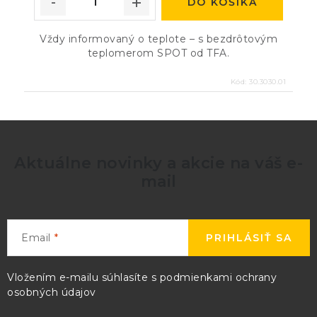
DO KOŠÍKA
Vždy informovaný o teplote – s bezdrôtovým
teplomerom SPOT od TFA.
Kód:
30.3030.01
Aktuálne novinky a akcie na váš e-
mail
Email
PRIHLÁSIŤ SA
Vložením e-mailu súhlasíte s
podmienkami ochrany
osobných údajov