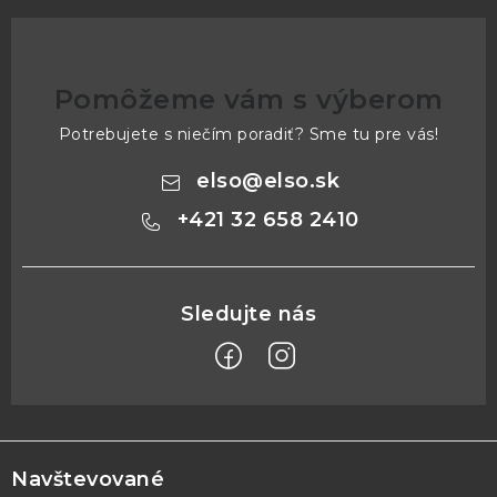
Pomôžeme vám s výberom
Potrebujete s niečím poradiť? Sme tu pre vás!
elso
@
elso.sk
+421 32 658 2410
Z
á
p
Navštevované