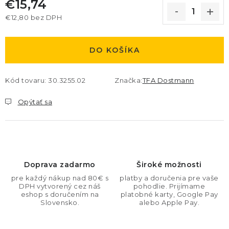
€15,74
€12,80 bez DPH
Jednotková cena:
DO KOŠÍKA
Kód tovaru:
30.3255.02
Značka:
TFA Dostmann
Opýtať sa
Doprava zadarmo
Široké možnosti
pre každý nákup nad 80€ s
platby a doručenia pre vaše
DPH vytvorený cez náš
pohodlie. Prijímame
eshop s doručením na
platobné karty, Google Pay
Slovensko.
alebo Apple Pay.