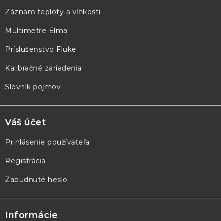
ä
Záznam teploty a vlhkosti
t
Multimetre Elma
i
e
Príslušenstvo Fluke
Kalibračné zariadenia
Slovník pojmov
Váš účet
Prihlásenie používateľa
Registrácia
Zabudnuté heslo
Informácie