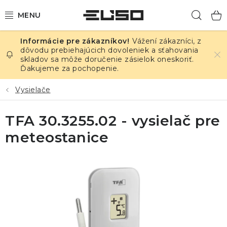
Prejsť
Hľad
na
obsah
Vážení zákazníci, z
ELEKTRINA
dôvodu prebiehajúcich dovoleniek a sťahovania
skladov sa môže doručenie zásielok oneskoriť.
Ďakujeme za pochopenie.
TEPLOTA A VLHKOSŤ
Vysielače
TLAK A ÚNIKY
TFA 30.3255.02 - vysielač pre
ZÁZNAMNÍKY
meteostanice
KALIBRÁCIA
TLAČ DPS
OSTATNÉ