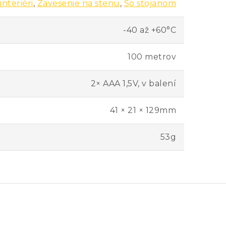
interiéri
,
Zavesenie na stenu
,
So stojanom
-40 až +60°C
100 metrov
2× AAA 1,5V, v balení
41 × 21 × 129mm
53g