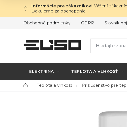
Prejsť
Vážení zákazníc
na
Ďakujeme za pochopenie.
obsah
Obchodné podmienky
GDPR
Slovník p
ELEKTRINA
TEPLOTA A VLHKOSŤ
Domov
Teplota a vlhkosť
Príslušenstvo pre te