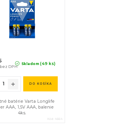
5
(49 ks)
Skladom
 bez DPH
DO KOŠÍKA
itné batérie Varta Longlife
r AAA, 1,5V AAA, balenie
4ks.
Kód:
4664