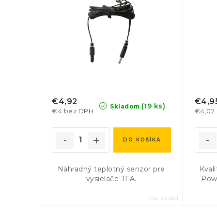
€4,92
€4,9
(19 ks)
Skladom
€4 bez DPH
€4,02
DO KOŠÍKA
Náhradný teplotný senzor pre
Kval
vysielače TFA.
Powe
Kód:
30.3501