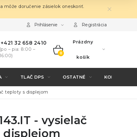
sa môže doručenie zásielok oneskoriť.
Prihlásenie
Registrácia
Prázdny
+421 32 658 2410
(po – pia: 8:00 –
16:00)
NÁKUPNÝ
košík
KOŠÍK
A
TLAČ DPS
OSTATNÉ
KONTAKTY
ač teploty s displejom
43.IT - vysielač
s displejom