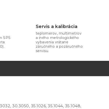
Servis a kalibrácia
teplomerov, multimetrov
om SPS
a iného metrologického
eta
vybavenia vrátane
0).
záručného a pozáručného
servisu.
32, 30.3050, 35.1026, 35.1044, 35.1048,