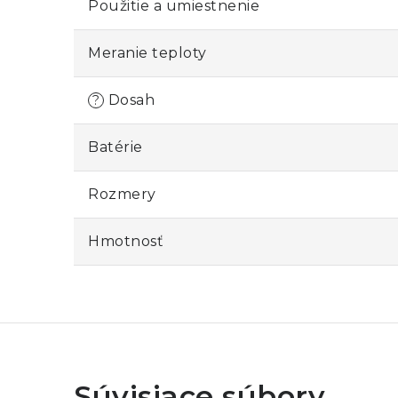
Použitie a umiestnenie
Meranie teploty
Dosah
?
Batérie
Rozmery
Hmotnosť
Súvisiace súbory