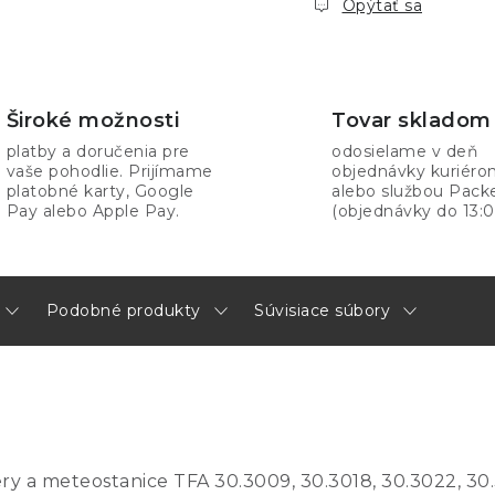
Opýtať sa
Široké možnosti
Tovar skladom
platby a doručenia pre
odosielame v deň
vaše pohodlie. Prijímame
objednávky kuriér
platobné karty, Google
alebo službou Pack
Pay alebo Apple Pay.
(objednávky do 13:0
Podobné produkty
Súvisiace súbory
 a meteostanice TFA 30.3009, 30.3018, 30.3022, 30.30