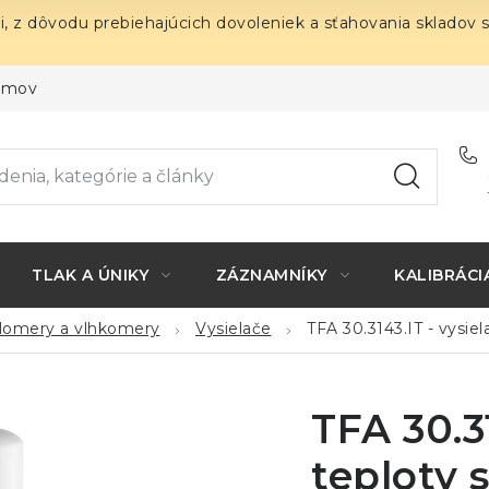
i, z dôvodu prebiehajúcich dovoleniek a sťahovania skladov 
ojmov
TLAK A ÚNIKY
ZÁZNAMNÍKY
KALIBRÁCI
plomery a vlhkomery
Vysielače
TFA 30.3143.IT - vysiel
TFA 30.31
teploty 