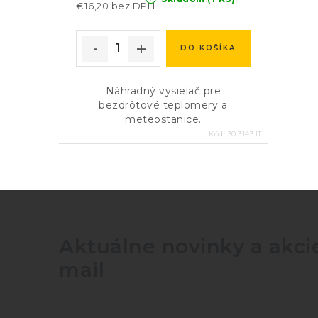
€16,20 bez DPH
DO KOŠÍKA
Náhradný vysielač pre
bezdrôtové teplomery a
meteostanice.
Kód:
30.3143.IT
Aktuálne novinky a akcie
mail