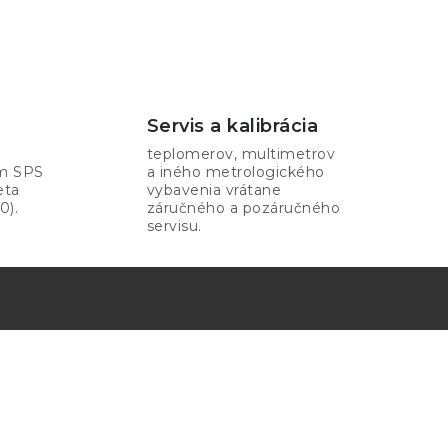
Servis a kalibrácia
teplomerov, multimetrov
om SPS
a iného metrologického
eta
vybavenia vrátane
0).
záručného a pozáručného
servisu.