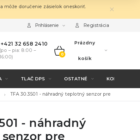
sa môže doručenie zásielok oneskoriť.
Prihlásenie
Registrácia
Prázdny
+421 32 658 2410
(po – pia: 8:00 –
16:00)
NÁKUPNÝ
košík
KOŠÍK
A
TLAČ DPS
OSTATNÉ
KONTAKTY
TFA 30.3501 - náhradný teplotný senzor pre
501 - náhradný
 senzor pre