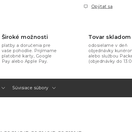
Opýtať sa
Široké možnosti
Tovar skladom
platby a doručenia pre
odosielame v deň
vaše pohodlie. Prijímame
objednávky kuriér
platobné karty, Google
alebo službou Pack
Pay alebo Apple Pay.
(objednávky do 13:0
Súvisiace súbory