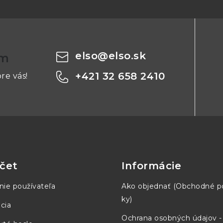
elso
@
elso.sk
om
+421 32 658 2410
re vás!
čet
Informácie
nie používateľa
Ako objednať (Obchodné 
ky)
cia
Ochrana osobných údajov 