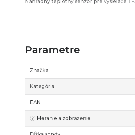
Náhradný teplotný senzor pre vysielače TFA 3
Značka
Kategória
EAN
Meranie a zobrazenie
?
Dĺžka sondy