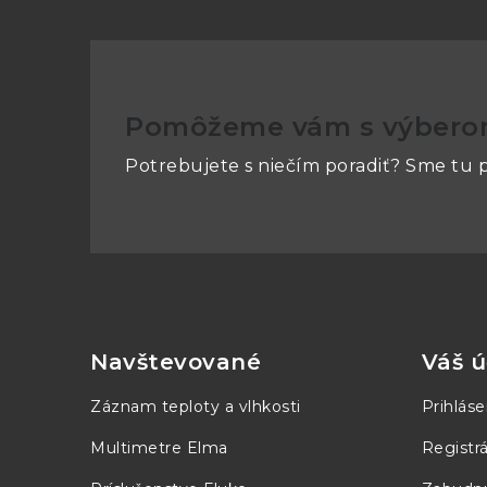
Pomôžeme vám s výber
Potrebujete s niečím poradiť? Sme tu p
Z
á
p
Navštevované
Váš ú
ä
Záznam teploty a vlhkosti
Prihláse
t
Multimetre Elma
Registrá
i