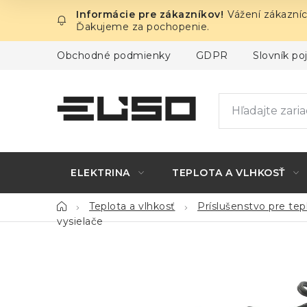
Prejsť
Vážení zákazníc
na
Ďakujeme za pochopenie.
obsah
Obchodné podmienky
GDPR
Slovník p
ELEKTRINA
TEPLOTA A VLHKOSŤ
Domov
Teplota a vlhkosť
Príslušenstvo pre te
vysielače