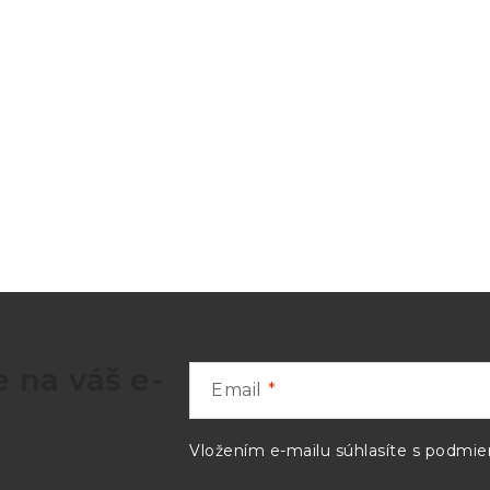
 na váš e-
Email
Vložením e-mailu súhlasíte s
podmien