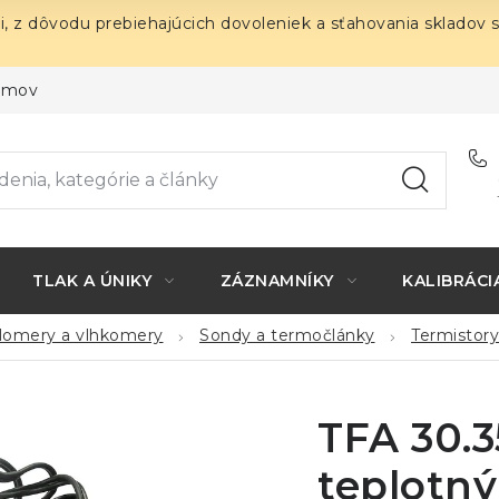
i, z dôvodu prebiehajúcich dovoleniek a sťahovania skladov 
ojmov
TLAK A ÚNIKY
ZÁZNAMNÍKY
KALIBRÁCI
plomery a vlhkomery
Sondy a termočlánky
Termistory
TFA 30.3
teplotný