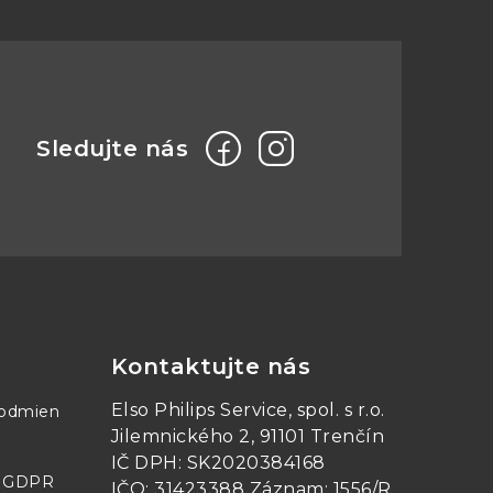
Kontaktujte nás
Elso Philips Service, spol. s r.o.
podmien
Jilemnického 2, 91101 Trenčín
IČ DPH: SK2020384168
- GDPR
IČO: 31423388 Záznam: 1556/R