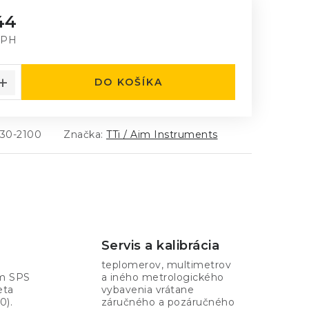
44
DPH
á cena:
DO KOŠÍKA
130-2100
Značka:
TTi / Aim Instruments
Servis a kalibrácia
teplomerov, multimetrov
om SPS
a iného metrologického
eta
vybavenia vrátane
0).
záručného a pozáručného