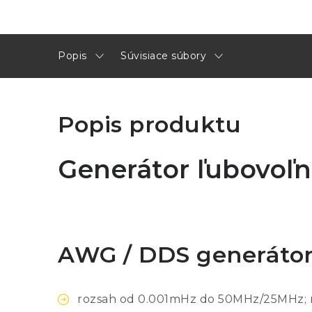
Popis
Súvisiace súbory
Popis produktu
Generátor ľubovoľ
AWG / DDS generáto
rozsah od 0.001mHz do 50MHz/25MHz; ro