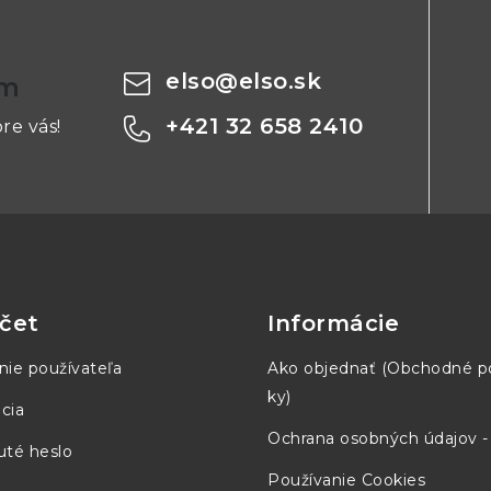
elso
@
elso.sk
om
+421 32 658 2410
re vás!
čet
Informácie
nie používateľa
Ako objednať (Obchodné 
ky)
cia
Ochrana osobných údajov 
té heslo
Používanie Cookies