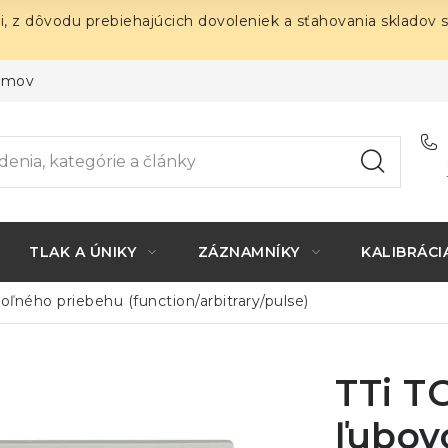
i, z dôvodu prebiehajúcich dovoleniek a sťahovania skladov 
ojmov
TLAK A ÚNIKY
ZÁZNAMNÍKY
KALIBRÁCI
oľného priebehu (function/arbitrary/pulse)
TTi T
ľubov