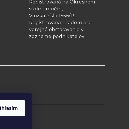
Registrovaná na Okresnom
súde Trenčín,
Vložka číslo 1556/R
.
Registrovaná Úradom pre
verejné obstarávanie v
zozname podnikateľov
.
úhlasím
e cookies