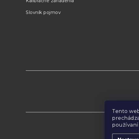
Kalibračné zariadenia
Harmonické skreslenie
Slovník pojmov
(> Vp-p)
DC do 20kHz
od 20kHz do 100kHz
od 100kHz do 1MHz
od 1MHz do 25MHz
od 25 do 50MHz (iba TG5011)
-65dBc
Tento web
-60dBc
prechádza
-45dBc
používaní
Copyrig
-35dBc