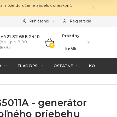
sa môže doručenie zásielok oneskoriť.
Prihlásenie
Registrácia
Prázdny
+421 32 658 2410
(po – pia: 8:00 –
16:00)
NÁKUPNÝ
košík
KOŠÍK
A
TLAČ DPS
OSTATNÉ
KONTAKTY
G5011A - generátor
oľného priebehu