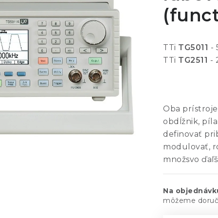
(funct
TTi
TG5011
- 
TTi
TG2511
- 
Oba prístroje
obdĺžnik, píl
definovať pr
modulovať, r
množsvo ďaľš
Na objednávk