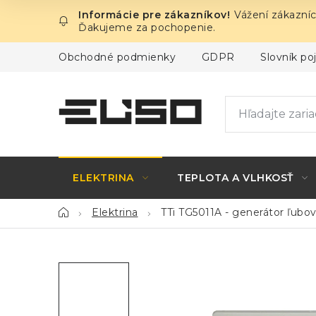
Prejsť
Vážení zákazníc
na
Ďakujeme za pochopenie.
obsah
Obchodné podmienky
GDPR
Slovník p
ELEKTRINA
TEPLOTA A VLHKOSŤ
Domov
Elektrina
TTi TG5011A - generátor ľubov