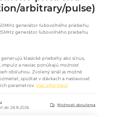
ion/arbitrary/pulse)
50MHz generátor ľubovoľného priebehu
25MHz generátor ľubovoľného priebehu
 generujú klasické priebehy ako sínus,
a, impulz a naviac ponúkajú možnosť
ibeh obsluhou. Zvolený sinál je možné
ozmietať, spúštať v dávkach a nastavovať
ích parametrov.
Viac informácií
u
Možnosti doručenia
28.8.2026