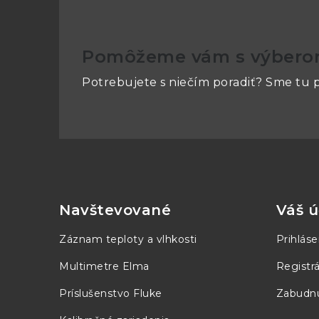
(< Vp-p)
DC do 20kHz
Pomôžeme vám s výber
od 20kHz do 100kHz
od 100kHz do 1MHz
Potrebujete s niečím poradiť? Sme tu p
od 1MHz do 25MHz
od 25 do 50MHz (iba TG5011)
Z
á
p
Navštevované
Váš ú
-65dBc
ä
-60dBc
Záznam teploty a vlhkosti
Prihláse
t
-45dBc
Multimetre Elma
Registrá
-40dBc
i
Príslušenstvo Fluke
Zabudnu
-40dBc
e