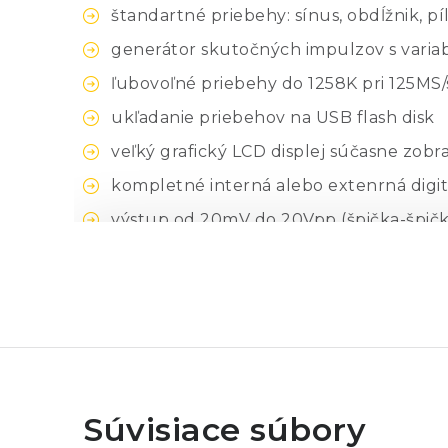
štandartné priebehy: sínus, obdĺžnik, pí
generátor skutočných impulzov s vari
ľubovoľné priebehy do 1258K pri 125MS/
ukľadanie priebehov na USB flash disk
veľký grafický LCD displej súčasne zobra
kompletné interná alebo extenrná digi
výstup od 20mV do 20Vpp (špička-špička
uloženie viacero nastavení v internej 
pribalený softvér Waveform Manager P
programovateľný cez USB a LAN (LXI) ro
Súvisiace súbory
Thurlby Thandar Instruments - TG 5011A a