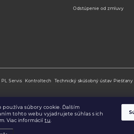
Odstúpenie od zmluvy
PL Servis
Kontroltech
Technický skúšobný ústav Piešťany
 používa súbory cookie. Ďalším
S
ním tohto webu vyjadrujete súhlas s ich
m. Viac informácií
tu
.
ht 2026
Elso Philips Service
. Všetky práva vyhradené.
Upraviť nastaveni
Vytvoril Shoptet