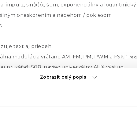
la, impulz, sin(x)/x, šum, exponenciálny a logaritmický
abilným oneskorením a nábehom / poklesom
s
zuje text aj priebeh
tálna modulácia vrátane AM, FM, PM, PWM a FSK
(Freq
) pri záťaži 50Ω, naviac univerzálny AUX výstup
Zobrazit celý popis
permanentnej pamäti
lus for Windows.
zhranie alebo voliteľné GPIB
 TG 2511A