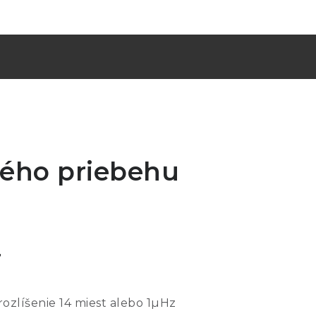
ného priebehu
r
zlíšenie 14 miest alebo 1µHz