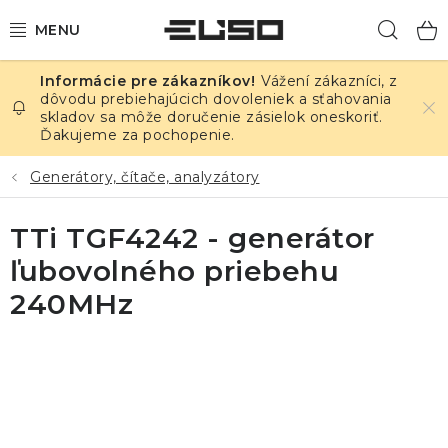
Prejsť
Hľad
na
obsah
Vážení zákazníci, z
ELEKTRINA
dôvodu prebiehajúcich dovoleniek a sťahovania
skladov sa môže doručenie zásielok oneskoriť.
Ďakujeme za pochopenie.
TEPLOTA A VLHKOSŤ
Generátory, čítače, analyzátory
TLAK A ÚNIKY
TTi TGF4242 - generátor
ZÁZNAMNÍKY
ľubovolného priebehu
KALIBRÁCIA
240MHz
TLAČ DPS
OSTATNÉ