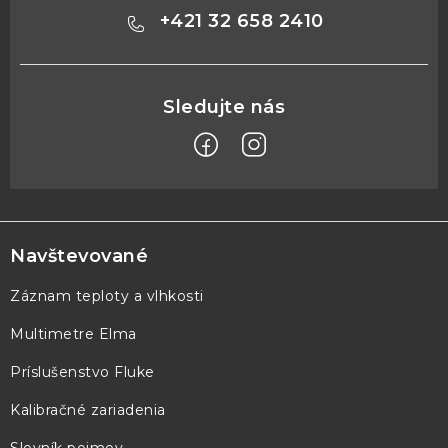
+421 32 658 2410
Z
á
p
Navštevované
ä
Záznam teploty a vlhkosti
t
Multimetre Elma
i
e
Príslušenstvo Fluke
Kalibračné zariadenia
Slovník pojmov