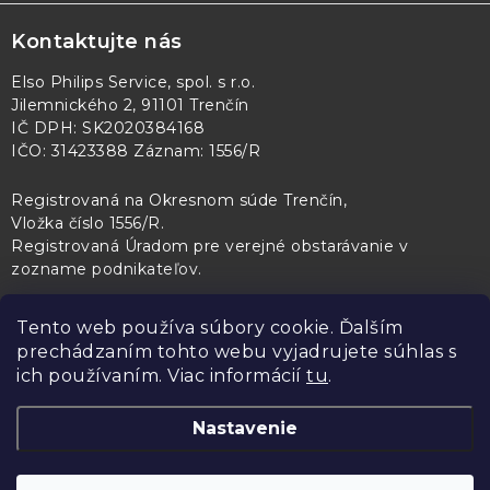
Kontaktujte nás
Elso Philips Service, spol. s r.o.
Jilemnického 2, 91101 Trenčín
IČ DPH: SK2020384168
IČO: 31423388 Záznam: 1556/R
Registrovaná na Okresnom súde Trenčín,
Vložka číslo 1556/R
.
Registrovaná Úradom pre verejné obstarávanie v
zozname podnikateľov
.
Tento web používa súbory cookie. Ďalším
prechádzaním tohto webu vyjadrujete súhlas s
PL Servis
Kontroltech
Technický skúšobný ústav Piešťany
ich používaním. Viac informácií
tu
.
Nastavenie
Copyright 2026
Elso Philips Service
. Všetky práva vyhradené.
Upraviť