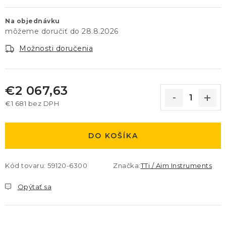
Na objednávku
28.8.2026
Možnosti doručenia
€2 067,63
€1 681 bez DPH
Jednotková cena:
DO KOŠÍKA
Kód tovaru:
59120-6300
Značka:
TTi / Aim Instruments
Opýtať sa