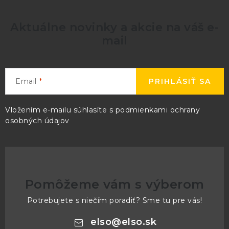
Aktuálne novinky a akcie na váš e-
mail
Email
PRIHLÁSIŤ SA
Vložením e-mailu súhlasíte s
podmienkami ochrany
osobných údajov
Pomôžeme vám s výberom
Potrebujete s niečím poradiť? Sme tu pre vás!
elso
@
elso.sk