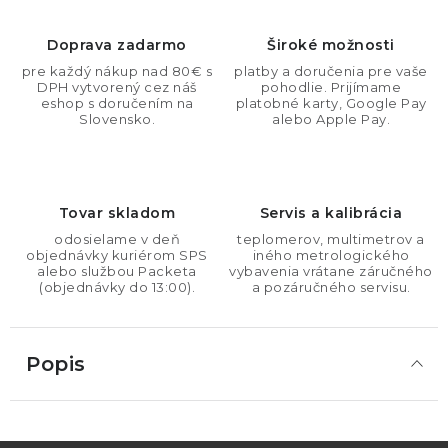
Doprava zadarmo
Široké možnosti
pre každý nákup nad 80€ s
platby a doručenia pre vaše
DPH vytvorený cez náš
pohodlie. Prijímame
eshop s doručením na
platobné karty, Google Pay
Slovensko.
alebo Apple Pay.
Tovar skladom
Servis a kalibrácia
odosielame v deň
teplomerov, multimetrov a
objednávky kuriérom SPS
iného metrologického
alebo službou Packeta
vybavenia vrátane záručného
(objednávky do 13:00).
a pozáručného servisu.
Popis