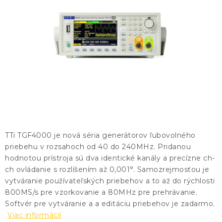
KONTAKTY
BLOG
ZNAČKY
Obchodné podmienky
GDPR
Slovník pojmov
TTi TGF4000 je nová séria generátorov ľubovolného
priebehu v rozsahoch od 40 do 240MHz. Pridanou
hodnotou prístroja sú dva identické kanály a precízne ch-
ch ovládanie s rozlíšením až 0,001°. Samozrejmosťou je
vytváranie používateľských priebehov a to až do rýchlosti
800MS/s pre vzorkovanie a 80MHz pre prehrávanie.
Softvér pre vytváranie a a editáciu priebehov je zadarmo.
Viac informácií