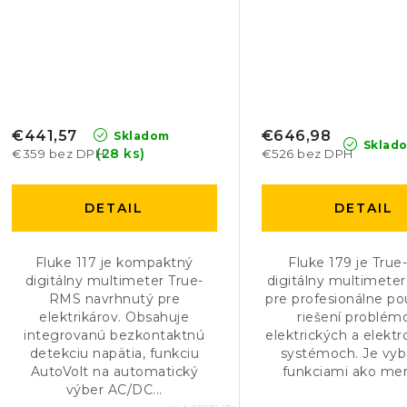
€441,57
€646,98
Skladom
Sklad
(28 ks)
€359 bez DPH
€526 bez DPH
DETAIL
DETAIL
Fluke 117 je kompaktný
Fluke 179 je Tru
digitálny multimeter True-
digitálny multimeter
RMS navrhnutý pre
pre profesionálne pou
elektrikárov. Obsahuje
riešení problém
integrovanú bezkontaktnú
elektrických a elekt
detekciu napätia, funkciu
systémoch. Je vy
AutoVolt na automatický
funkciami ako mera
výber AC/DC...