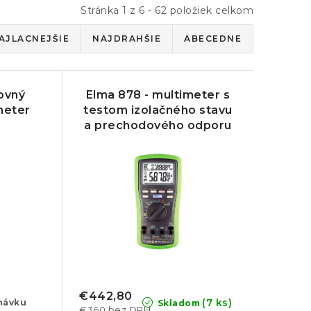
Stránka
1
z
6
-
62
položiek celkom
AJLACNEJŠIE
NAJDRAHŠIE
ABECEDNE
kovný
Elma 878 - multimeter s
meter
testom izolačného stavu
a prechodového odporu
€442,80
(7 ks)
návku
Skladom
€360 bez DPH