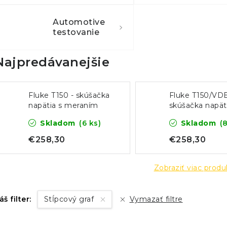
Automotive
testovanie
Najpredávanejšie
Fluke T150 - skúšačka
Fluke T150/VDE
napätia s meraním
skúšačka napät
odporu
meraním odpo
Skladom
(6 ks)
Skladom
(
(verzia VDE)
€258,30
€258,30
Zobraziť viac prod
áš filter:
Stĺpcový graf
Vymazať filtre