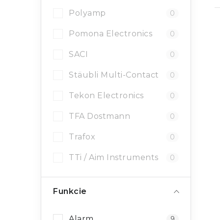
Polyamp
0
Pomona Electronics
0
SACI
0
Stäubli Multi-Contact
0
Tekon Electronics
0
TFA Dostmann
0
Trafox
0
TTi / Aim Instruments
0
Funkcie
Alarm
9