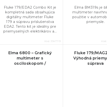
Fluke 179/EDA2 Combo Kit je
Elma BM319s je š
kompletná sada obsahujúca
multimeter navrhn
digitálny multimeter Fluke
použitie v automo
179 a súpravu príslušenstva
priemysle.
EDA2. Tento kit je ideálny pre
priemyselných elektrikárov a...
Kód:
3947719
Kód
Elma 6800 – Grafický
Fluke 179/MAG2 
multimeter s
Výhodná priemy
osciloskopom /
súprava
Oscillometer