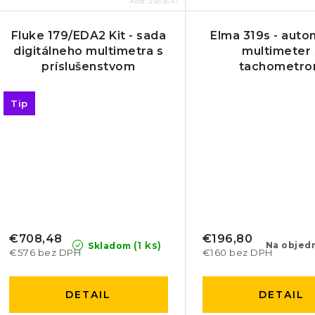
Kód:
2583647
Fluke 179/EDA2 Kit - sada
Elma 319s - auto
digitálneho multimetra s
multimeter 
príslušenstvom
tachometr
Tip
€708,48
€196,80
(1 ks)
Na objed
Skladom
€576 bez DPH
€160 bez DPH
DETAIL
DETAIL