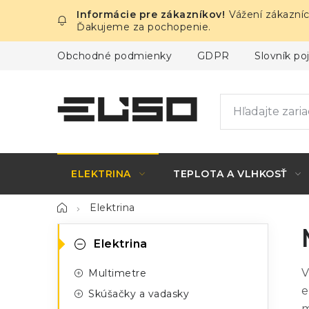
Prejsť
Vážení zákazníc
na
Ďakujeme za pochopenie.
obsah
Obchodné podmienky
GDPR
Slovník p
ELEKTRINA
TEPLOTA A VLHKOSŤ
Domov
Elektrina
B
K
Preskočiť
Elektrina
kategórie
a
o
V
Multimetre
t
č
e
Skúšačky a vadasky
e
m