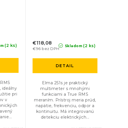
€118,08
(2 ks)
(2 ks)
om
Skladom
€96 bez DPH
DETAIL
e-RMS
Elma 251s je praktický
, ideálny
multimeter s mnohými
žitie pri
funkciami a True RMS
ov v
meraním. Prístroj meria prúd,
ronických
napätie, frekvenciu, odpor a
bavený
kontinuitu. Má integrovanú
nie...
detekciu elektrických...