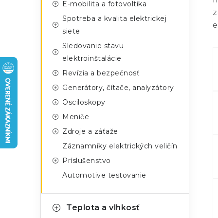
n
E-mobilita a fotovoltika
g
z
ý
Spotreba a kvalita elektrickej
ó
e
siete
p
r
Sledovanie stavu
a
i
elektroinštalácie
e
n
Revízia a bezpečnosť
Generátory, čítače, analyzátory
e
Osciloskopy
l
Meniče
Zdroje a záťaže
Záznamníky elektrických veličín
Príslušenstvo
Automotive testovanie
Teplota a vlhkosť