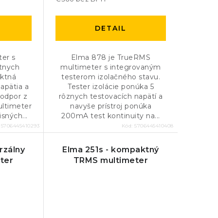
DETAIL
ter s
Elma 878 je TrueRMS
tnych
multimeter s integrovaným
aktná
testerom izolačného stavu.
apätia a
Tester izolácie ponúka 5
 odpor z
rôznych testovacích napätí a
ultimeter
navyše prístroj ponúka
sných...
200mA test kontinuity na...
:
5706445410293
Kód:
5706445410408
rzálny
Elma 251s - kompaktný
ter
TRMS multimeter