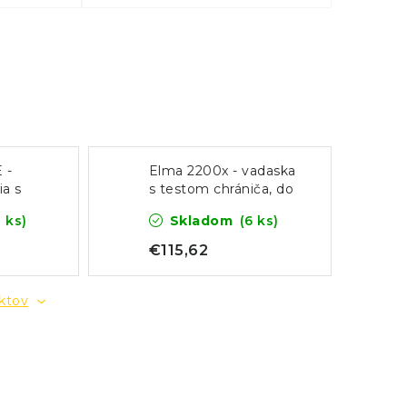
 -
Elma 2200x - vadaska
ia s
s testom chrániča, do
ru
1500 V DC
8 ks)
Skladom
(6 ks)
€115,62
uktov