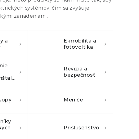
ktrických systémov, čím sa zvyšuje
ckými zariadeniami.
y a
E-mobilita a
y
fotovoltika
nie
Revízia a
bezpečnosť
elektroinštalácie
kopy
Meniče
níky
kých
Príslušenstvo