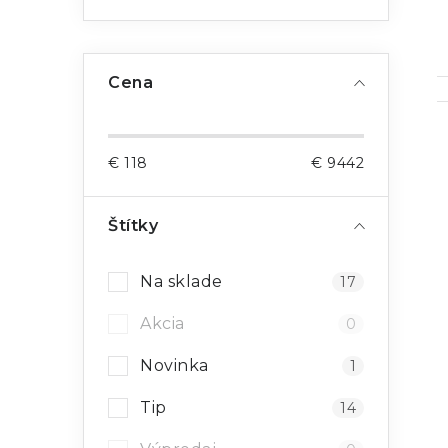
Cena
€
118
€
9442
i
Štítky
Na sklade
17
Akcia
0
Novinka
1
Tip
14