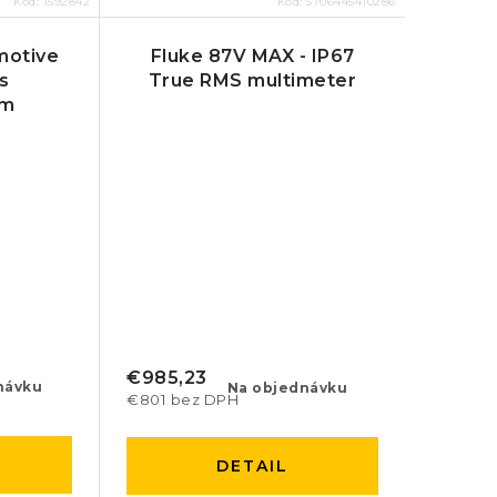
Kód:
1592842
Kód:
5706445410286
motive
Fluke 87V MAX - IP67
s
True RMS multimeter
om
€985,23
návku
Na objednávku
€801 bez DPH
DETAIL