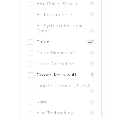
Elso Philips Service
0
ET Instrumente
0
ET System electronic
GmbH
0
Fluke
46
Fluke Biomedical
0
Fluke Calibration
0
Gossen Metrawatt
1
Inno Instruments SUITA
0
Kaise
0
pico Technology
0