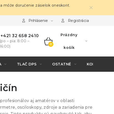
sa môže doručenie zásielok oneskoriť.
Prihlásenie
Registrácia
Prázdny
+421 32 658 2410
(po – pia: 8:00 –
16:00)
NÁKUPNÝ
košík
KOŠÍK
A
TLAČ DPS
OSTATNÉ
KONTAKTY
ičín
profesionálov aj amatérov v oblasti
etre, osciloskopy, zdroje a zariadenia pre
roje. Tieto produkty sú navrhnuté tak, aby