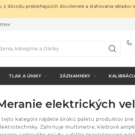
i, z dôvodu prebiehajúcich dovoleniek a sťahovania skladov 
ojmov
TLAK A ÚNIKY
ZÁZNAMNÍKY
KALIBRÁCI
Meranie elektrických vel
 tejto kategórii nájdete širokú paletu produktov pre 
lektrotechniky. Zahrňuje multimetre, klešťové ampérm
eranie únikového prúdu a ďalšie špecializované nást