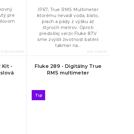
ikovný
IP67, True RMS Multimeter
utý pre
ktorému nevadí voda, blato,
bilovom
prach a pády z výšku až
štyroch metrov. Oproti
predošlej verzii Fluke 87V
sme zvýšili životnosť batérií
takmer na...
:
5706445410385
Kód:
5140033
Kit -
Fluke 289 - Digitálny True
slová
RMS multimeter
Tip