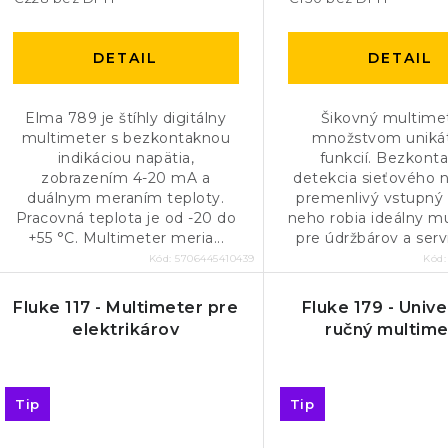
u
u
k
k
DETAIL
DETAIL
t
t
o
Elma 789 je štíhly digitálny
Šikovný multime
o
multimeter s bezkontaknou
množstvom uniká
v
indikáciou napätia,
funkcií. Bezkont
v
zobrazením 4-20 mA a
detekcia sieťového n
duálnym meraním teploty.
premenlivý vstupný
Pracovná teplota je od -20 do
neho robia ideálny m
+55 °C. Multimeter meria...
pre údržbárov a servi
Kód:
5706445410439
Kód
Fluke 117 - Multimeter pre
Fluke 179 - Unive
elektrikárov
ručný multime
Tip
Tip