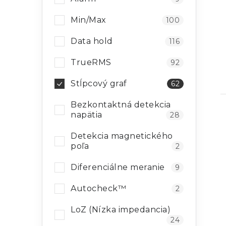
Min/Max
100
Data hold
116
TrueRMS
92
Stĺpcový graf
62
Bezkontaktná detekcia
napätia
28
Detekcia magnetického
poľa
2
Diferenciálne meranie
9
Autocheck™
2
LoZ (Nízka impedancia)
24