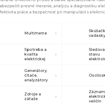
abezpečili presné meranie, analýzu a diagnostiku ele
fektivita práce a bezpečnosť pri manipulácii s elektri
Skúšačk
Multimetre
vadask
Spotreba a
Sledova
kvalita
stavu
elektrickej
siete
Generátory,
čítače,
Oscilos
analyzátory
Záznam
Zdroje a
elektric
záťaže
veličín