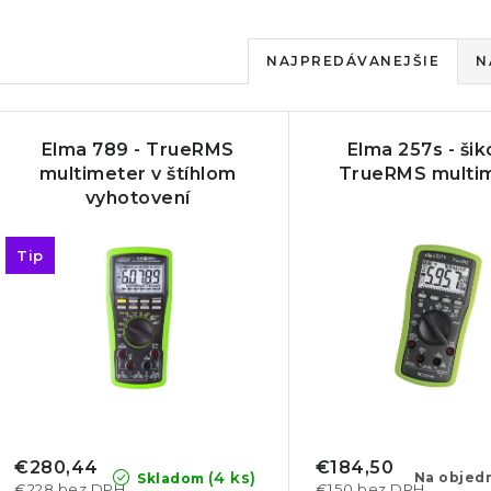
R
NAJPREDÁVANEJŠIE
N
a
V
d
Elma 789 - TrueRMS
Elma 257s - ši
ý
e
multimeter v štíhlom
TrueRMS multi
vyhotovení
p
n
i
Tip
s
e
p
p
r
r
o
o
d
d
€280,44
€184,50
(4 ks)
Na objed
Skladom
€228 bez DPH
€150 bez DPH