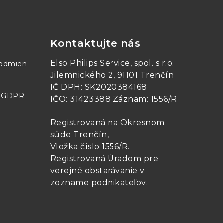
Kontaktujte nás
Elso Philips Service, spol. s r.o.
podmien
Jilemnického 2, 91101 Trenčín
IČ DPH: SK2020384168
- GDPR
IČO: 31423388 Záznam: 1556/R
Registrovaná na Okresnom
súde Trenčín,
Vložka číslo 1556/R
.
Registrovaná Úradom pre
verejné obstarávanie v
zozname podnikateľov
.