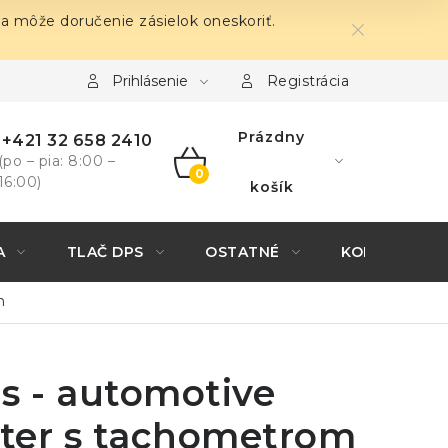
sa môže doručenie zásielok oneskoriť.
Prihlásenie
Registrácia
Prázdny
+421 32 658 2410
(po – pia: 8:00 –
16:00)
NÁKUPNÝ
košík
KOŠÍK
A
TLAČ DPS
OSTATNÉ
KONTAKTY
m
s - automotive
ter s tachometrom