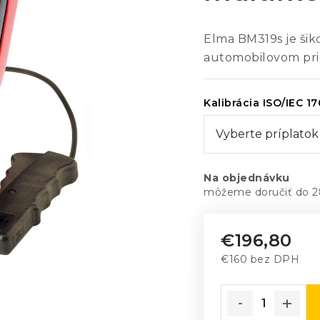
Elma BM319s je šik
automobilovom pri
Kalibrácia ISO/IEC 1
Na objednávku
2
€196,80
€160
bez DPH
Jednotková cena