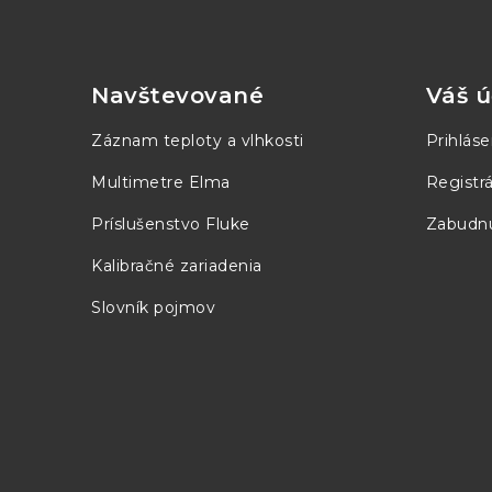
Z
á
p
Navštevované
Váš ú
ä
Záznam teploty a vlhkosti
Prihláse
t
Multimetre Elma
Registrá
i
Príslušenstvo Fluke
Zabudnu
e
Kalibračné zariadenia
Slovník pojmov