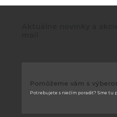
Aktuálne novinky a akcie
mail
Pomôžeme vám s výber
Potrebujete s niečím poradiť? Sme tu p