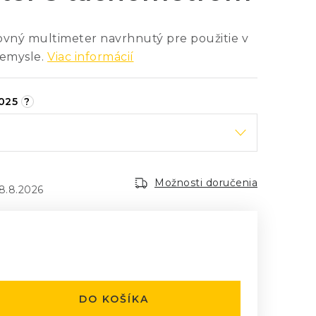
ovný multimeter navrhnutý pre použitie v
emysle.
Viac informácií
7025
?
Možnosti doručenia
8.8.2026
:
DO KOŠÍKA