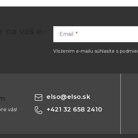
 na váš e-
Email
Vložením e-mailu súhlasíte s
podmien
elso
@
elso.sk
om
+421 32 658 2410
re vás!