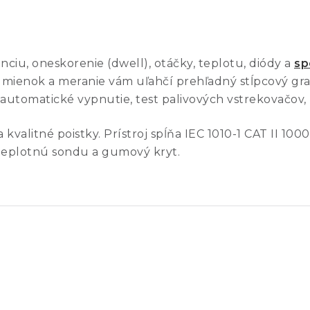
enciu, oneskorenie (dwell), otáčky, teplotu, diódy a
sp
dmienok a meranie vám uľahčí prehľadný stĺpcový graf.
automatické vypnutie, test palivových vstrekovačov,
 kvalitné poistky. Prístroj spĺňa IEC 1010-1 CAT II 100
 teplotnú sondu a gumový kryt.