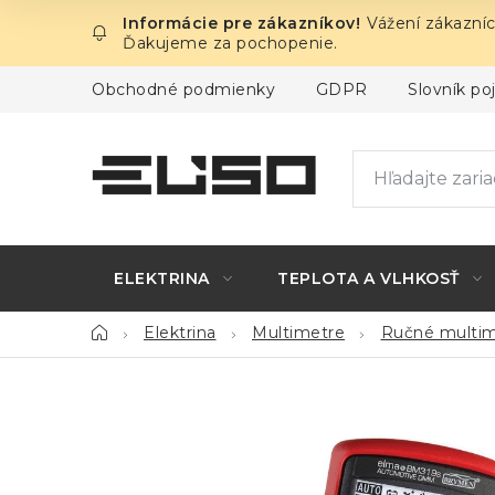
Prejsť
Vážení zákazníc
na
Ďakujeme za pochopenie.
obsah
Obchodné podmienky
GDPR
Slovník p
ELEKTRINA
TEPLOTA A VLHKOSŤ
Domov
Elektrina
Multimetre
Ručné multim