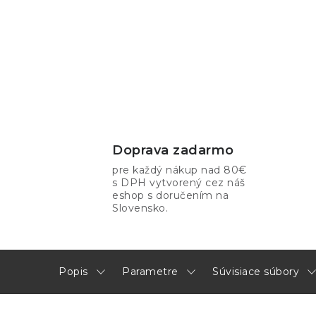
Doprava zadarmo
pre každý nákup nad 80€
s DPH vytvorený cez náš
eshop s doručením na
Slovensko.
Popis
Parametre
Súvisiace súbory