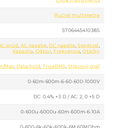
Elma Instruments
Ručné multimetre
5706445410385
AC prúd
,
AC napätie
,
DC napätie
,
Spojitosť
,
Kapacita
,
Odpor
,
Frekvencia
,
Otáčky
n/Max
,
Data hold
,
TrueRMS
,
Stĺpcový graf
0-60m-600m-6-60-600-1000V
DC: 0.4% +3 D / AC: 2, 0 +5 D
0-600u-6000u-60m-600m-6-10A
0-600-6k-60k-600k-6M 60MOhm