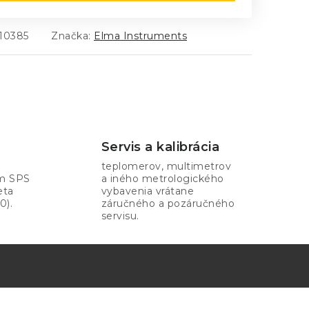
10385
Značka:
Elma Instruments
Servis a kalibrácia
teplomerov, multimetrov
om SPS
a iného metrologického
eta
vybavenia vrátane
0).
záručného a pozáručného
servisu.