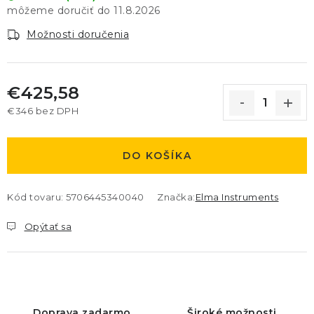
11.8.2026
Možnosti doručenia
€425,58
€346 bez DPH
Jednotková cena:
DO KOŠÍKA
Kód tovaru:
5706445340040
Značka:
Elma Instruments
Opýtať sa
Doprava zadarmo
Široké možnosti