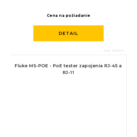
Cena na požiadanie
DETAIL
Kód:
5018513
Fluke MS-POE - PoE tester zapojenia RJ-45 a
RJ-11