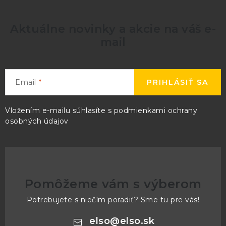
Aktuálne novinky a akcie na váš e-
mail
Email
PRIHLÁSIŤ SA
Vložením e-mailu súhlasíte s
podmienkami ochrany
osobných údajov
Pomôžeme vám s výberom
Potrebujete s niečím poradiť? Sme tu pre vás!
elso
@
elso.sk