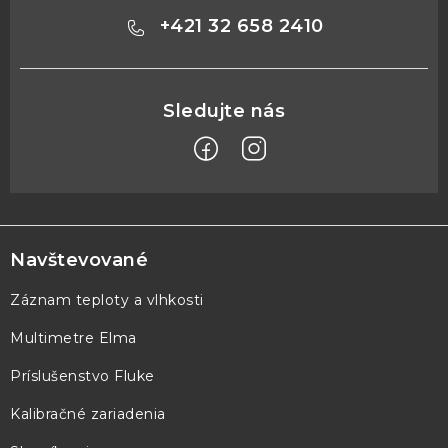
+421 32 658 2410
Z
á
p
Navštevované
ä
Záznam teploty a vlhkosti
t
Multimetre Elma
i
e
Príslušenstvo Fluke
Kalibračné zariadenia