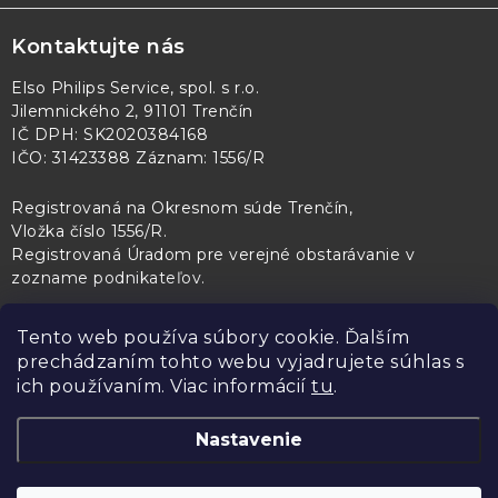
Kontaktujte nás
Elso Philips Service, spol. s r.o.
Jilemnického 2, 91101 Trenčín
IČ DPH: SK2020384168
IČO: 31423388 Záznam: 1556/R
Registrovaná na Okresnom súde Trenčín,
Vložka číslo 1556/R
.
Registrovaná Úradom pre verejné obstarávanie v
zozname podnikateľov
.
Tento web používa súbory cookie. Ďalším
prechádzaním tohto webu vyjadrujete súhlas s
PL Servis
Kontroltech
Technický skúšobný ústav Piešťany
ich používaním. Viac informácií
tu
.
Nastavenie
Copyright 2026
Elso Philips Service
. Všetky práva vyhradené.
Upraviť