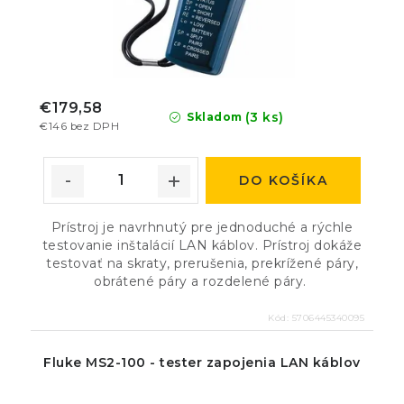
€179,58
(3 ks)
Skladom
€146 bez DPH
DO KOŠÍKA
Prístroj je navrhnutý pre jednoduché a rýchle
testovanie inštalácií LAN káblov. Prístroj dokáže
testovať na skraty, prerušenia, prekrížené páry,
obrátené páry a rozdelené páry.
Kód:
5706445340095
Fluke MS2-100 - tester zapojenia LAN káblov