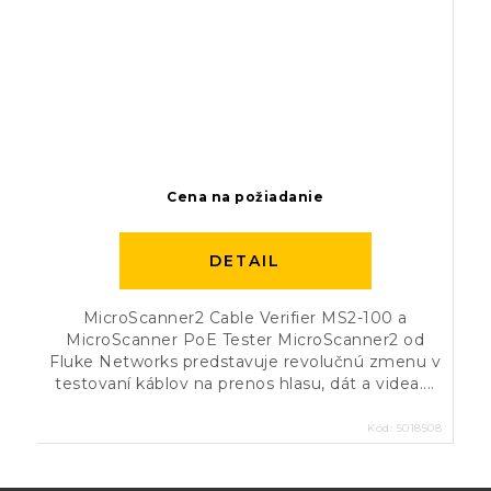
Cena na požiadanie
DETAIL
MicroScanner2 Cable Verifier MS2-100 a
MicroScanner PoE Tester MicroScanner2 od
Fluke Networks predstavuje revolučnú zmenu v
testovaní káblov na prenos hlasu, dát a videa....
Kód:
5018508