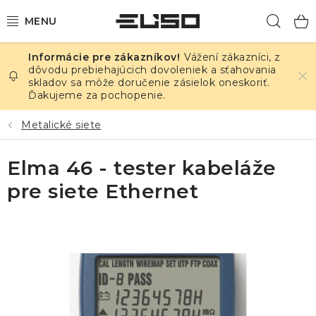
Prejsť
Hľad
na
obsah
Vážení zákazníci, z
ELEKTRINA
dôvodu prebiehajúcich dovoleniek a sťahovania
skladov sa môže doručenie zásielok oneskoriť.
Ďakujeme za pochopenie.
TEPLOTA A VLHKOSŤ
Metalické siete
TLAK A ÚNIKY
Elma 46 - tester kabeláže
ZÁZNAMNÍKY
pre siete Ethernet
KALIBRÁCIA
TLAČ DPS
OSTATNÉ