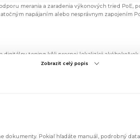
dporu merania a zaradenia výkonových tried PoE, po
tatočným napájaním alebo nesprávnym zapojením PoE
gitálny toning kôli presnej lokalizícii akéhokoľvek v
lokalizáciu dátovej kabeláže (Cat 5e/6/6a) vo zväzkoc
Zobrazit celý popis
ý v prostrediach s vysokou dátovou, RF, alebo elektr
byť overovaný wiremap zo strany testera, alebo sond
elefónnej kabeláže (Cat 3 a nižšie), ďalej na koaxiál
timalizované pre nízkofrekvenčný prenos a preto mô
ch vodičov signalizuje zmena tónu, pre technikov j
ným spojením a identifikovať problémy s prenosom hla
ne dokumenty. Pokiaľ hľadáte manuál, podrobný data