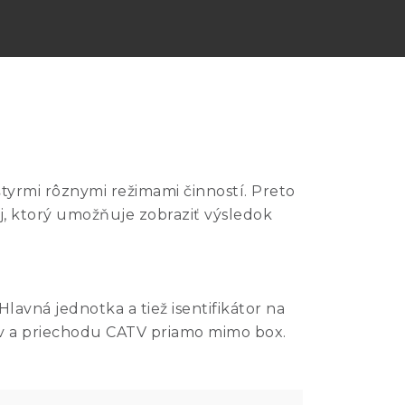
štyrmi rôznymi režimami činností. Preto
j, ktorý umožňuje zobraziť výsledok
avná jednotka a tiež isentifikátor na
ov a priechodu CATV priamo mimo box.