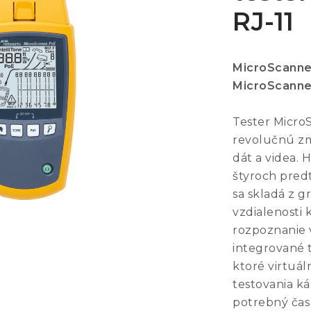
RJ-11
MicroScanner
MicroScanne
Tester Micro
revolučnú zm
dát a videa.
štyroch pred
sa skladá z g
vzdialenosti
rozpoznanie 
integrované t
ktoré virtuá
testovania ká
potrebný čas 