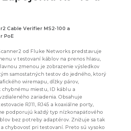
2 Cable Verifier MS2-100 a
r PoE
Scanner2 od Fluke Networks predstavuje
enu v testovaní káblov na prenos hlasu,
 Hlavnou zmenou je zobrazenie výsledkov
tým samostatných testov do jedného, ktorý
rafického wiremapu, dĺžky párov,
 k chybnému miestu, ID káblu a
vzdialeného zariadenia. Obsahuje
estovacie RJ11, RJ45 a koaxiálne porty,
lne podporujú každý typ nízkonapäťového
blov bez potreby adaptérov. Znižuje sa tak
a chybovosť pri testovaní. Preto sú vysoko