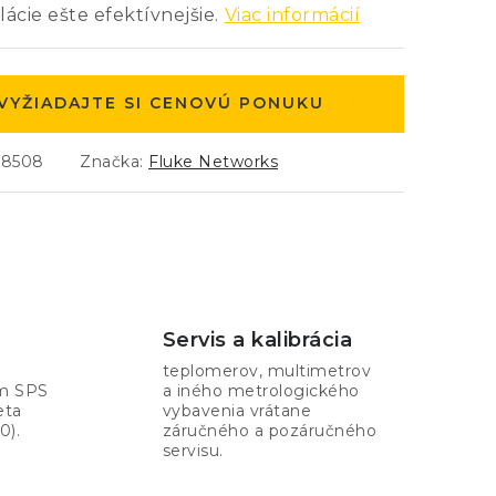
lácie ešte efektívnejšie.
Viac informácií
VYŽIADAJTE SI CENOVÚ PONUKU
18508
Značka:
Fluke Networks
Servis a kalibrácia
teplomerov, multimetrov
om SPS
a iného metrologického
eta
vybavenia vrátane
0).
záručného a pozáručného
servisu.