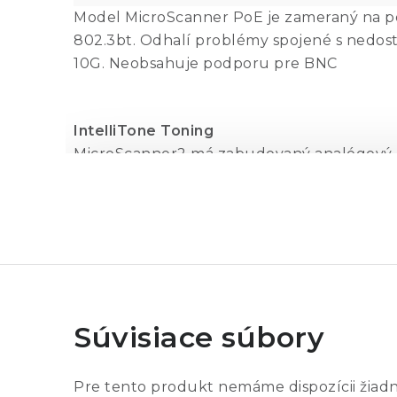
Model MicroScanner PoE je zameraný na po
802.3bt. Odhalí problémy spojené s nedos
10G. Neobsahuje podporu pre BNC
IntelliTone Toning
MicroScanner2 má zabudovaný analógový a di
na pracovnom prostredí. Digitálny slúži na 
alebo zásuvkách. Digitálny režim je výkonn
so sondou IntelliTone 200 Pro Probe môže 
Analógový režim sa používa na testovanie t
alebo hlasové vedenie. Tieto káble sú op
nízkofrekvenčného tónu. Testovanie párový
Súvisiace súbory
identifikovať dvojice vodičov pred ich pev
Detekcia služby VDV Service
Pre tento produkt nemáme dispozícii žiad