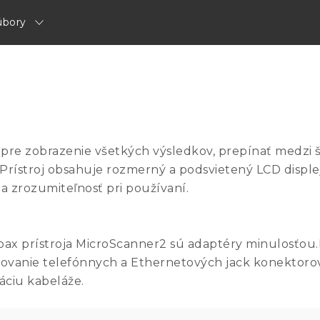
úbory
, pre zobrazenie všetkých výsledkov, prepínať medzi 
 Prístroj obsahuje rozmerný a podsvietený LCD disple
 a zrozumiteľnosť pri používaní.
x prístroja MicroScanner2 sú adaptéry minulosťou.Hl
tovanie telefónnych a Ethernetových jack konektor
áciu kabeláže.