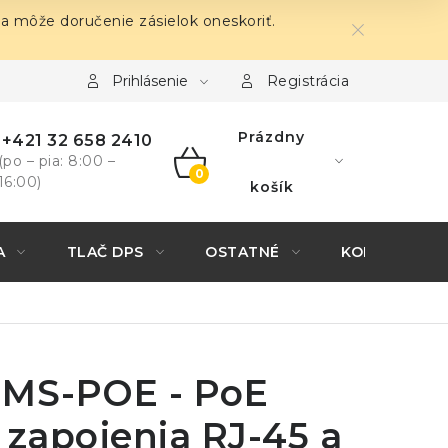
sa môže doručenie zásielok oneskoriť.
Prihlásenie
Registrácia
Prázdny
+421 32 658 2410
(po – pia: 8:00 –
16:00)
NÁKUPNÝ
košík
KOŠÍK
A
TLAČ DPS
OSTATNÉ
KONTAKTY
 MS-POE - PoE
r zapojenia RJ-45 a