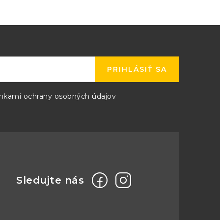
P with known length of cable
PRIHLÁSIŤ SA
kami ochrany osobných údajov