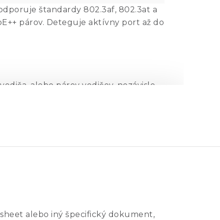
dporuje štandardy 802.3af, 802.3at a
++ párov. Deteguje aktívny port až do
odiča, alebo párov vodičov, nezávisle
h, prepínačoch, spojovacích poliach,
omagetickou interferenciou. Pri použití
y.
nu kabeláž a bezpečnostné, poplašné,
žu byť jednoducho izolované pomocou
e to spôsob ako preukázateľne
su.
sheet alebo iný špecifický dokument,