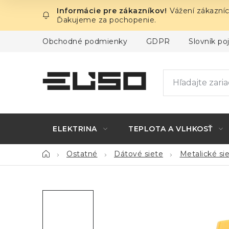
Prejsť
Vážení zákazníc
na
Ďakujeme za pochopenie.
obsah
Obchodné podmienky
GDPR
Slovník p
ELEKTRINA
TEPLOTA A VLHKOSŤ
Domov
Ostatné
Dátové siete
Metalické si