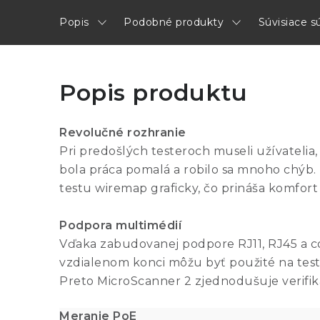
Popis
Podobné produkty
Súvisiace s
Popis produktu
Revolučné rozhranie
Pri predošlých testeroch museli užívatelia
bola práca pomalá a robilo sa mnoho chýb.
testu wiremap graficky, čo prináša komfort
Podpora multimédií
Vďaka zabudovanej podpore RJ11, RJ45 a coa
vzdialenom konci môžu byť použité na tes
Preto MicroScanner 2 zjednodušuje verifik
Meranie PoE