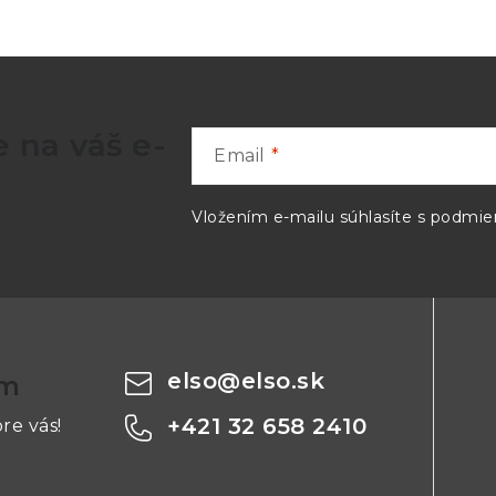
crystal display (LCD) with backlight
 na váš e-
NVP for twisted pair and coax; determines actual NV
Email
C to 45 oC)
Vložením e-mailu súhlasíte s
podmien
0 oC to +60 oC)
elso
@
elso.sk
om
; 10 oC to 35 oC)
+421 32 658 2410
re vás!
F; 35 oC to 45 oC)