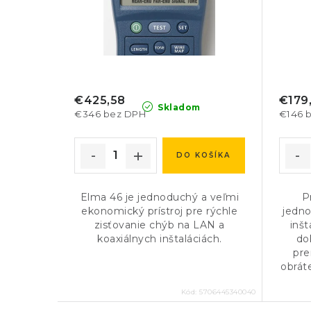
Cable Tests
Length (460 m or 15
locators; displays 
Tone Generator
IntelliTone digital
€425,58
€179
PoE Detection
Solicits and detec
Skladom
€346 bez DPH
€146 
Ethernet Port
Advertised speed o
DO KOŠÍKA
Test
Elma 46 je jednoduchý a veľmi
P
Power Source
Battery type: 2 AA 
ekonomický prístroj pre rýchle
jedno
Battery life: 20 hou
zisťovanie chýb na LAN a
inšt
koaxiálnych inštaláciách.
do
Other compatible b
pre
obrát
Dimensions
3 in x 6.4” x 1.4 in 
Kód:
5706445340040