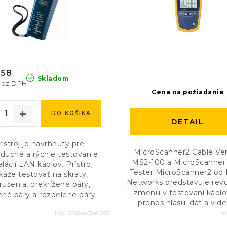
00 ft. with resolution to 0.3 m or 1 ft.), wiremap to 
results on one screen
 tone: [500 KHz]; analog tones: [400Hz, 1KHz]
,58
ts the presence of 802.3af compatible PoE (Power ove
Skladom
bez DPH
Cena na požiadanie
f 802.3 Ethernet ports (10/100/1000)
DO KOŠÍKA
DETAIL
rístroj je navrhnutý pre
(NEDA 15A, IEC LR6) alkaline batteries
MicroScanner2 Cable Veri
duché a rýchle testovanie
rs of typical use
MS2-100 a MicroScanner
alácií LAN káblov. Prístroj
Tester MicroScanner2 od 
káže testovať na skraty,
attery types: 2 AA photo lithium, NIMH, NICAD
Networks predstavuje rev
rušenia, prekrížené páry,
zmenu v testovaní káblo
ené páry a rozdelené páry.
prenos hlasu, dát a videa
(7.6 cm x 16.3 cm x 3.6 cm)
Kód:
5706445340095
K