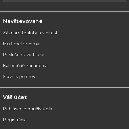
Z
á
p
Navštevované
ä
Záznam teploty a vlhkosti
t
Multimetre Elma
i
e
Príslušenstvo Fluke
Kalibračné zariadenia
Slovník pojmov
Váš účet
Prihlásenie používateľa
Registrácia