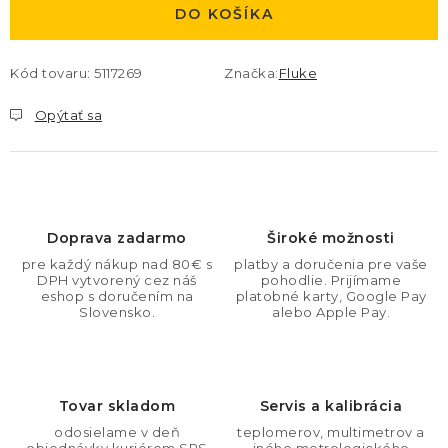
DO KOŠÍKA
Kód tovaru:
5117269
Značka:
Fluke
Opýtať sa
Doprava zadarmo
Široké možnosti
pre každý nákup nad 80€ s
platby a doručenia pre vaše
DPH vytvorený cez náš
pohodlie. Prijímame
eshop s doručením na
platobné karty, Google Pay
Slovensko.
alebo Apple Pay.
Tovar skladom
Servis a kalibrácia
odosielame v deň
teplomerov, multimetrov a