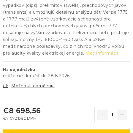
výpadkov (dips), prekmitov (swells), prechodových javov
(transients) a umožňujú detailnú analýzu dát. Verzia 1775
a 1777 majú zvýšené vzorkovacie schopnosti pre
detekciu rýchlych prechodových javov, pričom 1777
dosahuje najvyššiu vzorkovaciu frekvenciu. Tieto prístroje
spĺňajú normy IEC 61000-4-30 Class A a ďalšie
medzinárodné požiadavky, čo z nich robí vhodnú voľbu
pre audity kvality elektrickej energie.
Viac informácií
Na objednávku
28.8.2026
Možnosti doručenia
€8 698,56
€7 072 bez DPH
Jednotková cena: