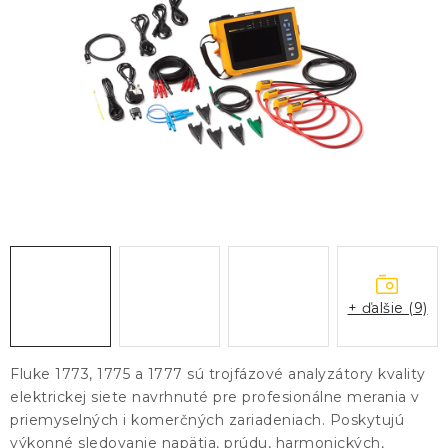
KONTAKTY
BLOG
ZNAČKY
Obchodné podmienky
GDPR
Slovník pojmov
+ ďalšie (9)
Fluke 1773, 1775 a 1777 sú trojfázové analyzátory kvality
elektrickej siete navrhnuté pre profesionálne merania v
priemyselných i komerčných zariadeniach. Poskytujú
výkonné sledovanie napätia, prúdu, harmonických,