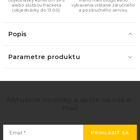
objednávky kuriérom SPS
iného metrologického
alebo službou Packeta
vybavenia vrátane záručného
(objednávky do 13:00).
a pozáručného servisu.
Popis
Parametre produktu
Aktuálne novinky a akcie na váš e-
mail
Email
PRIHLÁSIŤ SA