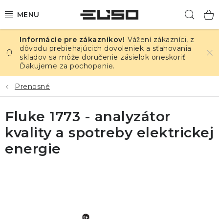
Prejsť
Hľad
na
obsah
Vážení zákazníci, z
ELEKTRINA
dôvodu prebiehajúcich dovoleniek a sťahovania
skladov sa môže doručenie zásielok oneskoriť.
Ďakujeme za pochopenie.
TEPLOTA A VLHKOSŤ
Prenosné
TLAK A ÚNIKY
Fluke 1773 - analyzátor
ZÁZNAMNÍKY
kvality a spotreby elektrickej
KALIBRÁCIA
energie
TLAČ DPS
OSTATNÉ