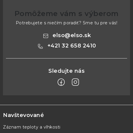
Pomôžeme vám s výberom
Potrebujete s niečím poradiť? Sme tu pre vás!
elso
@
elso.sk
+421 32 658 2410
Z
á
p
Navštevované
ä
Záznam teploty a vlhkosti
t