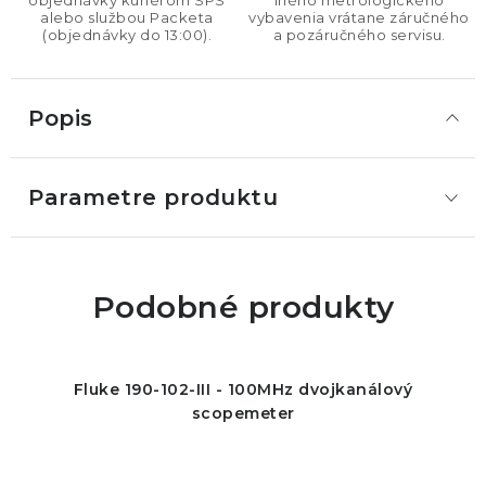
objednávky kuriérom SPS
iného metrologického
alebo službou Packeta
vybavenia vrátane záručného
(objednávky do 13:00).
a pozáručného servisu.
Popis
Parametre produktu
Podobné produkty
Fluke 190-102-III - 100MHz dvojkanálový
scopemeter