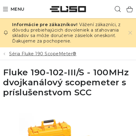
Prejsť
Hľad
na
obsah
Vážení zákazníci, z
ELEKTRINA
dôvodu prebiehajúcich dovoleniek a sťahovania
skladov sa môže doručenie zásielok oneskoriť.
Ďakujeme za pochopenie.
TEPLOTA A VLHKOSŤ
Séria Fluke 190 ScopeMeter®
TLAK A ÚNIKY
Fluke 190-102-III/S - 100MHz
ZÁZNAMNÍKY
dvojkanálový scopemeter s
KALIBRÁCIA
príslušenstvom SCC
TLAČ DPS
OSTATNÉ