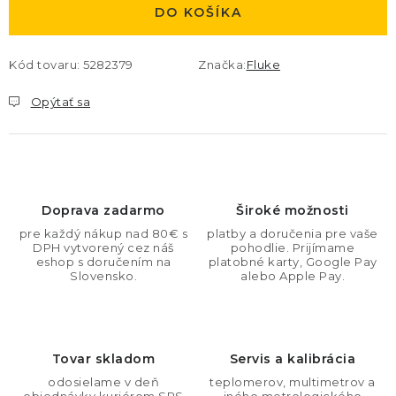
DO KOŠÍKA
Kód tovaru:
5282379
Značka:
Fluke
Opýtať sa
Doprava zadarmo
Široké možnosti
pre každý nákup nad 80€ s
platby a doručenia pre vaše
DPH vytvorený cez náš
pohodlie. Prijímame
eshop s doručením na
platobné karty, Google Pay
Slovensko.
alebo Apple Pay.
Tovar skladom
Servis a kalibrácia
odosielame v deň
teplomerov, multimetrov a