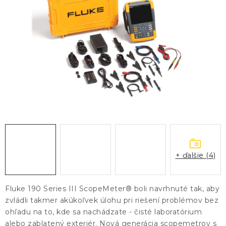
KONTAKTY
BLOG
ZNAČKY
Obchodné podmienky
GDPR
Slovník pojmov
+ ďalšie (4)
Fluke 190 Series III ScopeMeter® boli navrhnuté tak, aby
zvládli takmer akúkoľvek úlohu pri riešení problémov bez
ohľadu na to, kde sa nachádzate - čisté laboratórium
alebo zablatený exteriér. Nová generácia scopemetrov s