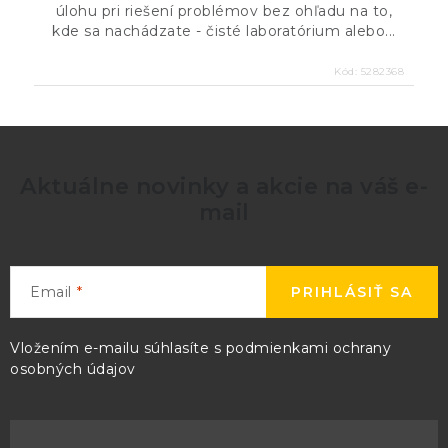
úlohu pri riešení problémov bez ohľadu na to,
kde sa nachádzate - čisté laboratórium alebo...
Kód:
5282368
Aktuálne novinky a akcie na váš e-
mail
Email
PRIHLÁSIŤ SA
Vložením e-mailu súhlasíte s
podmienkami ochrany
osobných údajov