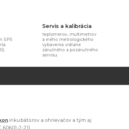
Servis a kalibrácia
teplomerov, multimetrov
om SPS
a iného metrologického
eta
vybavenia vrátane
0).
záručného a pozáručného
servisu.
kon
inkubátorov a ohrievačov a tým aj
 60601-2-21).