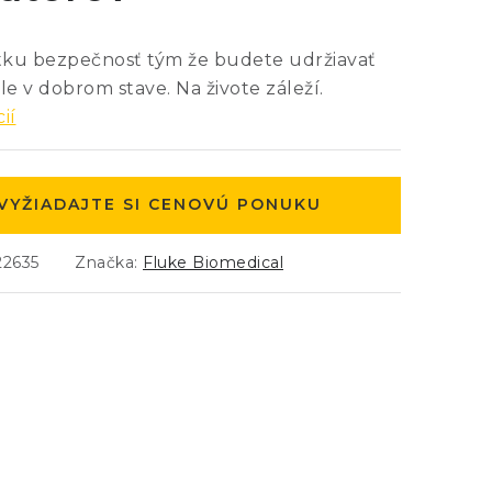
ätku bezpečnosť tým že budete udržiavať
le v dobrom stave. Na živote záleží.
ií
VYŽIADAJTE SI CENOVÚ PONUKU
22635
Značka:
Fluke Biomedical