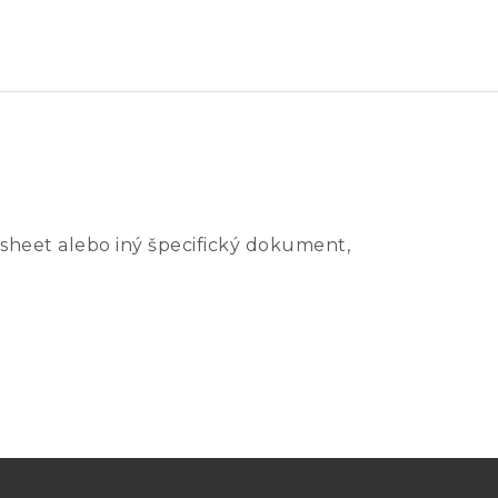
C 60601-2-21
sheet alebo iný špecifický dokument,