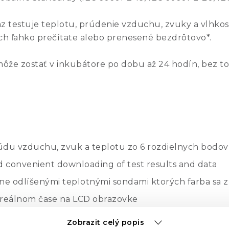
raz testuje teplotu, prúdenie vzduchu, zvuky a vlhko
ich ľahko prečítate alebo prenesené bezdrôtovo*.
 môže zostať v inkubátore po dobu až 24 hodín, bez t
údu vzduchu, zvuk a teplotu zo 6 rozdielnych bodov
nd convenient downloading of test results and data
bne odlíšenými teplotnými sondami ktorých farba sa 
 v reálnom čase na LCD obrazovke
j ako 4 kg
Zobrazit celý popis