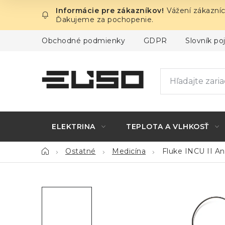
Prejsť
Vážení zákazníc
na
Ďakujeme za pochopenie.
obsah
Obchodné podmienky
GDPR
Slovník p
ELEKTRINA
TEPLOTA A VLHKOSŤ
Domov
Ostatné
Medicína
Fluke INCU II An