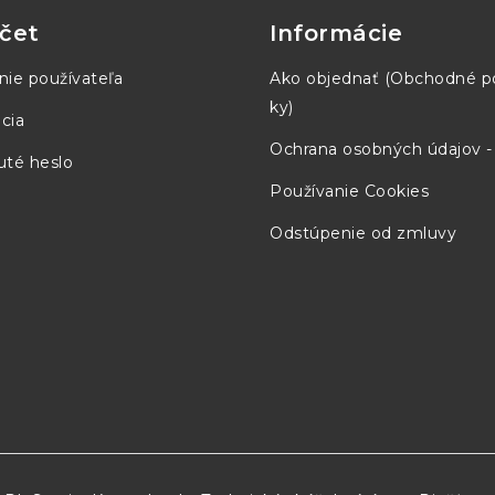
Presnosť: ± 0.05 °C
čet
Informácie
nie používateľa
Ako objednať (Obchodné 
Rozlíšenie displeja: 0.01 °C
ky)
cia
5 pukov
Ochrana osobných údajov 
té heslo
Používanie Cookies
Rozsah: 0 °C do 50 °C
Odstúpenie od zmluvy
Presnosť: ± 0.2 °C
Rozlíšenie displeja: 0.01 °C
Rozsah: 0 % do 100 %,
Presnosť: ± 5 % RH (0 % do 10 % nekond