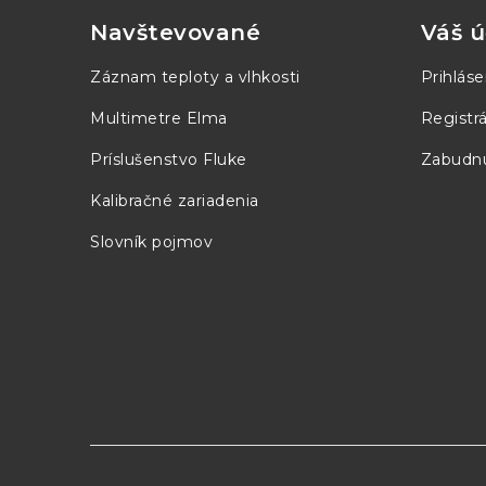
p
(T1-T5)
Navštevované
Váš ú
ä
Záznam teploty a vlhkosti
Prihláse
t
Multimetre Elma
Registrá
i
Príslušenstvo Fluke
Zabudnu
e
Kalibračné zariadenia
Senzory merajúce teplotu prúdiaceho
vzduchu, senzory v pukoch
Slovník pojmov
(čierne disky)