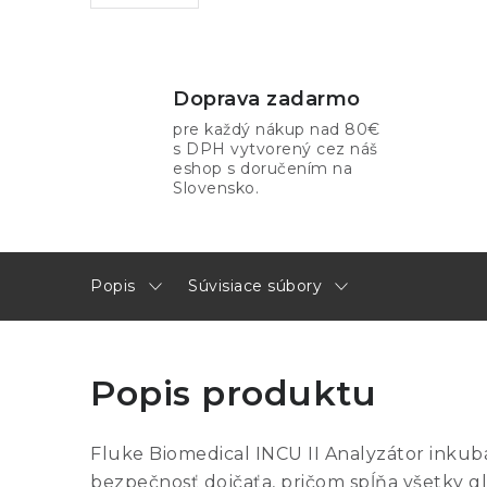
Doprava zadarmo
pre každý nákup nad 80€
s DPH vytvorený cez náš
eshop s doručením na
Slovensko.
Popis
Súvisiace súbory
Popis produktu
Fluke Biomedical INCU II Analyzátor inkub
bezpečnosť dojčaťa, pričom spĺňa všetky gl