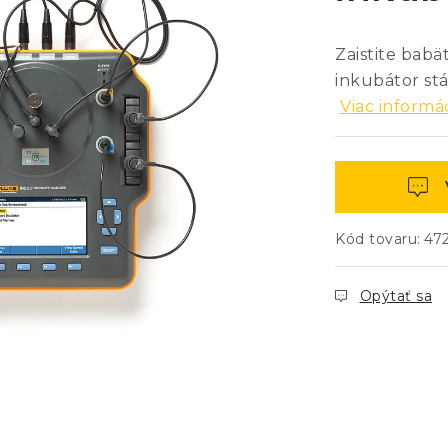
Zaistite bab
inkubátor stá
Viac informác
Kód tovaru:
47
Opýtať sa