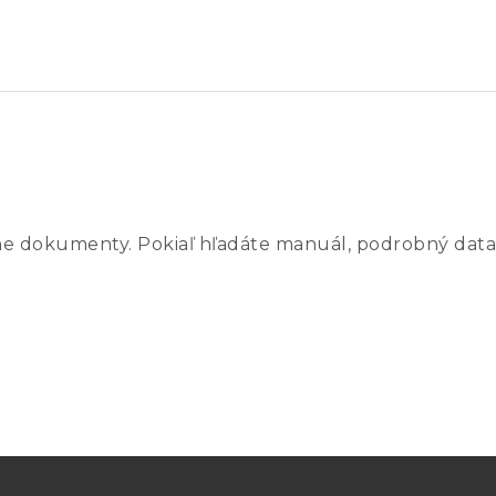
pre automatické dokončenie testu
dardami, vrátane IEC 60601-2-19, IEC 60601-2-20 a IE
23 cm x 21 cm x 6 cm
ne dokumenty. Pokiaľ hľadáte manuál, podrobný data
3.9 kg
1.4 kg
2.5 kg
1.1 kg