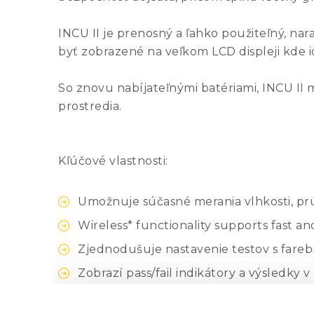
INCU II je prenosný a ľahko použiteľný, na
byť zobrazené na veľkom LCD displeji kde 
So znovu nabíjateľnými batériami, INCU II
prostredia.
Kľúčové vlastnosti:
Umožnuje súčasné merania vlhkosti, pr
Wireless* functionality supports fast a
Zjednodušuje nastavenie testov s fare
Zobrazí pass/fail indikátory a výsledky
Kompaktný a prenosný dizajn, váži mene