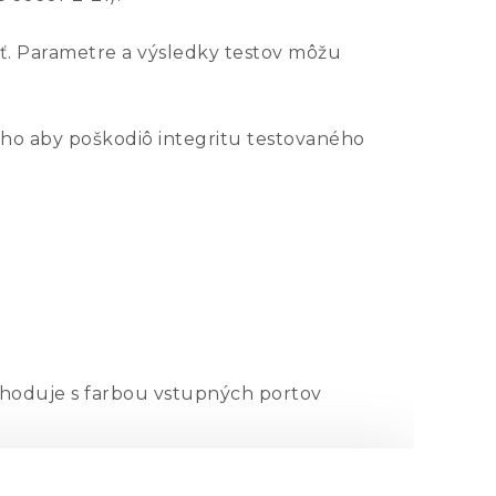
sť. Parametre a výsledky testov môžu
oho aby poškodiô integritu testovaného
zhoduje s farbou vstupných portov