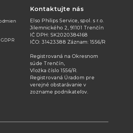
Kontaktujte nás
Elso Philips Service, spol. s r.o.
podmien
Jilemnického 2, 91101 Trenčín
IČ DPH: SK2020384168
- GDPR
IČO: 31423388 Záznam: 1556/R
Registrovaná na Okresnom
súde Trenčín,
Vložka číslo 1556/R
.
Registrovaná Úradom pre
verejné obstarávanie v
zozname podnikateľov
.
enzujúca)