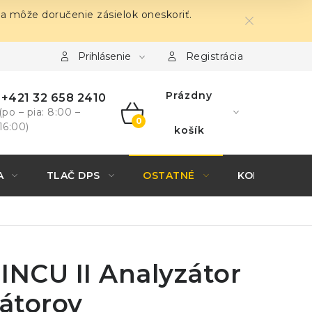
sa môže doručenie zásielok oneskoriť.
Prihlásenie
Registrácia
Prázdny
+421 32 658 2410
(po – pia: 8:00 –
16:00)
NÁKUPNÝ
košík
KOŠÍK
A
TLAČ DPS
OSTATNÉ
KONTAKTY
 INCU II Analyzátor
átorov