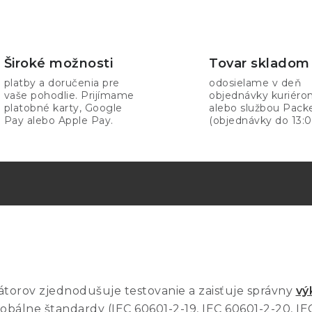
Široké možnosti
Tovar skladom
platby a doručenia pre
odosielame v deň
vaše pohodlie. Prijímame
objednávky kuriér
platobné karty, Google
alebo službou Pack
Pay alebo Apple Pay.
(objednávky do 13:0
átorov zjednodušuje testovanie a zaisťuje správny
vý
obálne štandardy (IEC 60601-2-19, IEC 60601-2-20, IEC