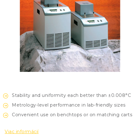
KONTAKTY
BLOG
ZNAČKY
Obchodné podmienky
GDPR
Slovník pojmov
Stability and uniformity each better than ±0.008°C
Metrology-level performance in lab-friendly sizes
Convenient use on benchtops or on matching carts
Viac informácií