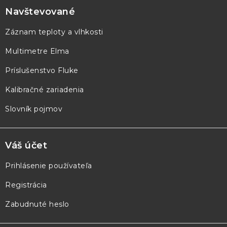
p
Navštevované
ä
Záznam teploty a vlhkosti
t
Multimetre Elma
i
e
Príslušenstvo Fluke
Kalibračné zariadenia
Slovník pojmov
Váš účet
Prihlásenie používateľa
Registrácia
Zabudnuté heslo