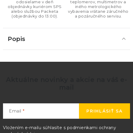
odosielame v deň
teplomerov, multimetrov a
objednávky kuriérom SPS
iného metrologického
alebo službou Packeta
vybavenia vrátane záručného
(objednávky do 13:00).
a pozáručného servisu.
Popis
Aktuálne novinky a akcie na váš e-
mail
Email
PRIHLÁSIŤ SA
Vložením e-mailu súhlasíte s
podmienkami ochrany