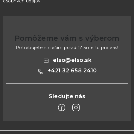
osobných údajov
Pomôžeme vám s výberom
Potrebujete s niečím poradiť? Sme tu pre vás!
elso
@
elso.sk
+421 32 658 2410
Z
á