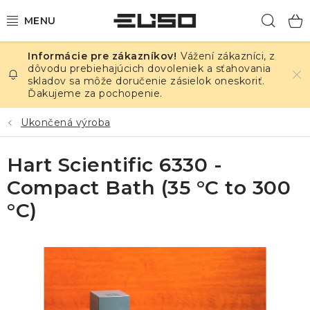
Prejsť
Hľad
na
obsah
Vážení zákazníci, z
ELEKTRINA
dôvodu prebiehajúcich dovoleniek a sťahovania
skladov sa môže doručenie zásielok oneskoriť.
Ďakujeme za pochopenie.
TEPLOTA A VLHKOSŤ
Ukončená výroba
TLAK A ÚNIKY
Hart Scientific 6330 -
ZÁZNAMNÍKY
Compact Bath (35 °C to 300
KALIBRÁCIA
°C)
TLAČ DPS
OSTATNÉ