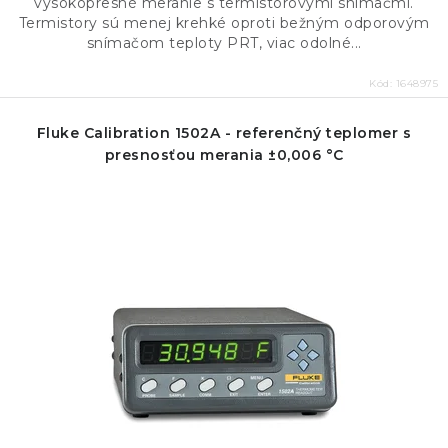
vysokopresné meranie s termistorovými snímačmi.
Termistory sú menej krehké oproti bežným odporovým
snímačom teploty PRT, viac odolné...
Kód:
1648975
Fluke Calibration 1502A - referenčný teplomer s
presnosťou merania ±0,006 °C