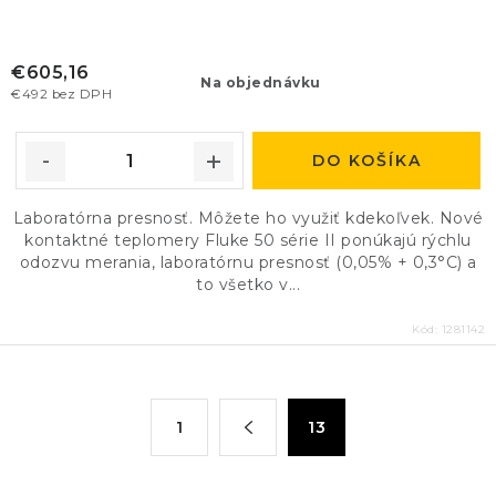
€605,16
Na objednávku
€492 bez DPH
DO KOŠÍKA
Laboratórna presnosť. Môžete ho využiť kdekoľvek. Nové
kontaktné teplomery Fluke 50 série II ponúkajú rýchlu
odozvu merania, laboratórnu presnosť (0,05% + 0,3°C) a
to všetko v...
Kód:
1281142
O
S
1
13
t
v
r
l
á