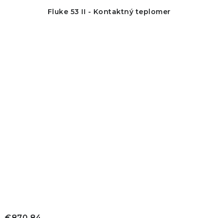
Fluke 53 II - Kontaktný teplomer
€870,84