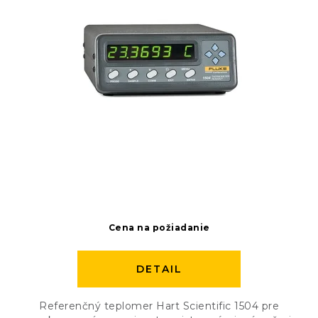
t
u
o
k
v
t
o
v
Cena na požiadanie
DETAIL
Referenčný teplomer Hart Scientific 1504 pre