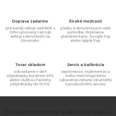
á
n
d
k
a
o
c
Doprava zadarmo
Široké možnosti
v
i
pre každý nákup nad 80€ s
platby a doručenia pre vaše
a
DPH vytvorený cez náš
pohodlie. Prijímame
e
n
eshop s doručením na
platobné karty, Google Pay
p
Slovensko.
alebo Apple Pay.
i
r
e
v
k
Tovar skladom
Servis a kalibrácia
y
odosielame v deň
teplomerov, multimetrov a
v
objednávky kuriérom SPS
iného metrologického
ý
alebo službou Packeta
vybavenia vrátane záručného
(objednávky do 13:00).
a pozáručného servisu.
p
i
s
u
Aktuálne novinky a akcie na váš e-