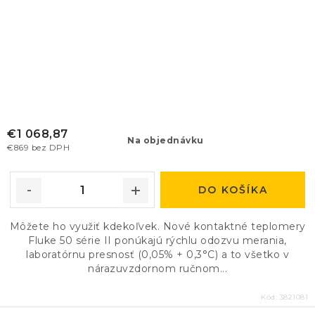
€1 068,87
Na objednávku
€869 bez DPH
DO KOŠÍKA
Môžete ho využiť kdekoľvek. Nové kontaktné teplomery
Fluke 50 série II ponúkajú rýchlu odozvu merania,
laboratórnu presnosť (0,05% + 0,3°C) a to všetko v
nárazuvzdornom ručnom...
Kód:
3821081