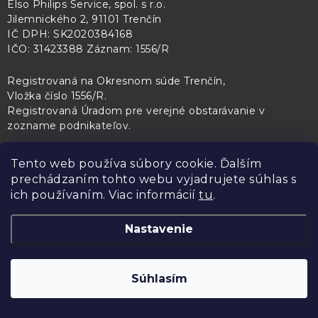
Elso Philips Service, spol. s r.o.
Jilemnického 2, 91101 Trenčín
IČ DPH: SK2020384168
IČO: 31423388 Záznam: 1556/R
Registrovaná na Okresnom súde Trenčín,
Vložka číslo 1556/R
.
Registrovaná Úradom pre verejné obstarávanie v
zozname podnikateľov
.
Tento web používa súbory cookie. Ďalším
prechádzaním tohto webu vyjadrujete súhlas s
PL Servis
Kontroltech
Technický skúšobný ústav Piešťany
ich používaním. Viac informácií
tu
.
Nastavenie
Copyright 2026
Elso Philips Service
. Všetky práva vyhradené.
Upraviť
Súhlasím
nastavenie cookies
Vytvoril Shoptet