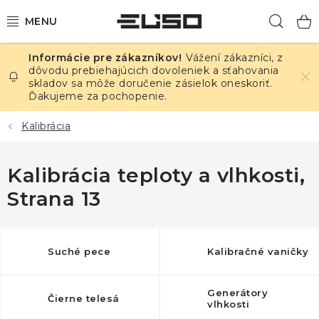
Prejsť
Hľad
na
obsah
Vážení zákazníci, z
ELEKTRINA
dôvodu prebiehajúcich dovoleniek a sťahovania
skladov sa môže doručenie zásielok oneskoriť.
Ďakujeme za pochopenie.
TEPLOTA A VLHKOSŤ
Kalibrácia
TLAK A ÚNIKY
Kalibrácia teploty a vlhkosti
,
ZÁZNAMNÍKY
Strana 13
KALIBRÁCIA
TLAČ DPS
Suché pece
Kalibračné vaničky
OSTATNÉ
Generátory
Čierne telesá
vlhkosti