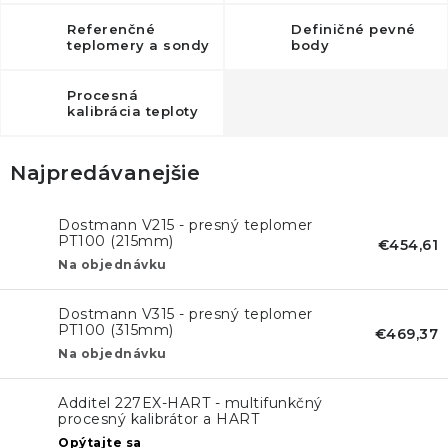
KONTAKTY
Referenčné
Definičné pevné
teplomery a sondy
body
BLOG
Procesná
ZNAČKY
kalibrácia teploty
Obchodné podmienky
GDPR
Slovník pojmov
Najpredávanejšie
Dostmann V215 - presný teplomer
PT100 (215mm)
€454,61
Na objednávku
Dostmann V315 - presný teplomer
PT100 (315mm)
€469,37
Na objednávku
Additel 227EX-HART - multifunkčný
procesný kalibrátor a HART
komunikátor s ATEX
Opýtajte sa