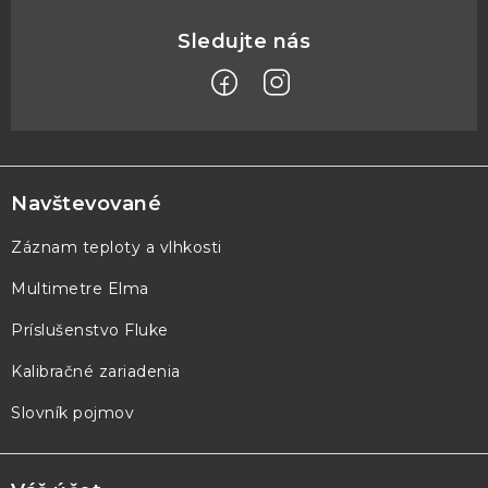
Z
á
p
Navštevované
ä
Záznam teploty a vlhkosti
t
Multimetre Elma
i
e
Príslušenstvo Fluke
Kalibračné zariadenia
Slovník pojmov