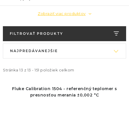
Zobraziť viac produktov
FILTROVAŤ PRODUKTY
V
R
NAJPREDÁVANEJŠIE
ý
a
p
d
i
e
Stránka
13
z
13
-
151
položiek celkom
s
n
p
i
Fluke Calibration 1504 - referenčný teplomer s
r
e
presnosťou merania ±0,002 °C
o
p
d
r
u
o
k
d