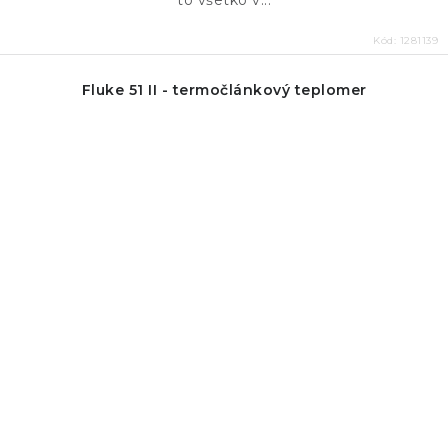
to všetko v...
Kód:
1281139
Fluke 51 II - termočlánkový teplomer