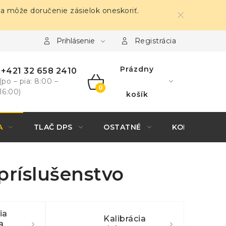
sa môže doručenie zásielok oneskoriť.
Prihlásenie
Registrácia
Prázdny
+421 32 658 2410
(po – pia: 8:00 –
16:00)
NÁKUPNÝ
košík
KOŠÍK
A
TLAČ DPS
OSTATNÉ
KONTAKTY
príslušenstvo
ia
Kalibrácia
a