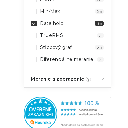
Min/Max
56
Data hold
36
TrueRMS
3
Stĺpcový graf
25
Diferenciálne meranie
2
Meranie a zobrazenie
?