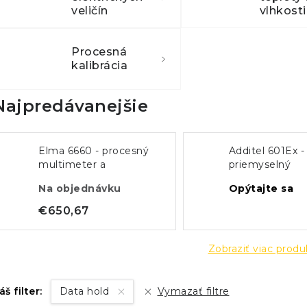
veličín
vlhkosti
Procesná
kalibrácia
Najpredávanejšie
Elma 6660 - procesný
Additel 601Ex -
multimeter a
priemyselný
kalibrátor
manometer do
Na objednávku
Opýtajte sa
výbušného pros
€650,67
Zobraziť viac prod
áš filter:
Data hold
Vymazať filtre