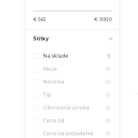
€
563
€
15920
Štítky
Na sklade
1
Akcia
0
Novinka
0
Tip
0
Ukončená výroba
0
Cena od
0
Cena na požiadanie
0