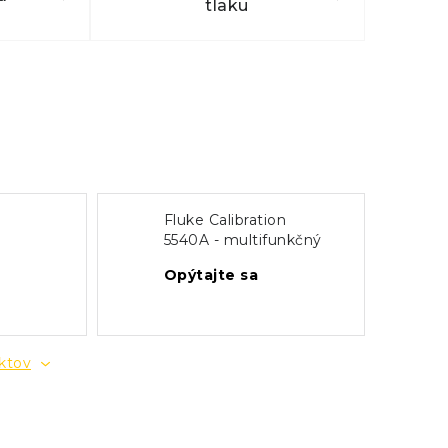
tlaku
Fluke Calibration
5540A - multifunkčný
kalibrátor elektrických
Opýtajte sa
tredia
veličín
uktov