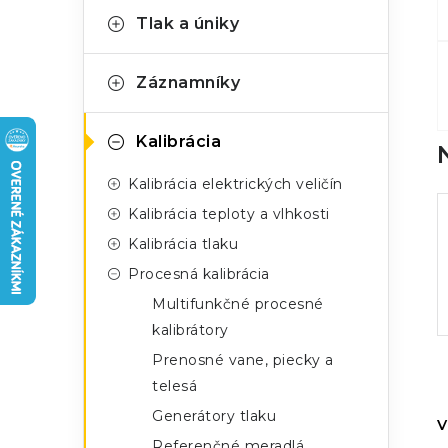
n
g
Tlak a úniky
ý
ó
p
r
Záznamníky
a
i
Kalibrácia
e
n
Kalibrácia elektrických veličín
e
Kalibrácia teploty a vlhkosti
l
Kalibrácia tlaku
Procesná kalibrácia
Multifunkčné procesné
kalibrátory
Prenosné vane, piecky a
telesá
Generátory tlaku
V
Referenčné meradlá