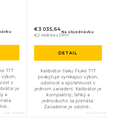
€3 035,64
návku
Na objednávku
€2 468 bez DPH
DETAIL
uke 717
Kalibrátor tlaku Fluke 717
i výkon,
poskytuje vynikajúci výkon,
ivosť v
odolnosť a spoľahlivosť v
brátor je
jednom zariadení. Kalibrátor je
ký a
kompaktný, ľahký a
enáša.
jednoducho sa prenáša.
né...
Zariadenie je odolné...
Kód:
4058813
Kód:
2547232