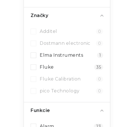
Značky
Additel
0
Dostmann electronic
0
Elma Instruments
1
Fluke
35
Fluke Calibration
0
pico Technology
0
Funkcie
Alarm
23