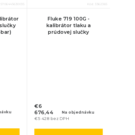
:
5706445630035
Kód:
3362365
librátor
Fluke 719 100G -
 slučky
kalibrátor tlaku a
4bar)
prúdovej slučky
(-850mbar - 8bar)
€6
návku
676,44
Na objednávku
€5 428 bez DPH