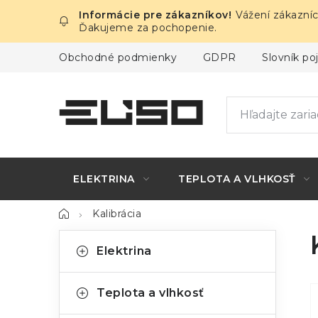
Prejsť
Vážení zákazníc
na
Ďakujeme za pochopenie.
obsah
Obchodné podmienky
GDPR
Slovník p
ELEKTRINA
TEPLOTA A VLHKOSŤ
Domov
Kalibrácia
B
K
Preskočiť
Elektrina
kategórie
a
o
t
č
Teplota a vlhkosť
e