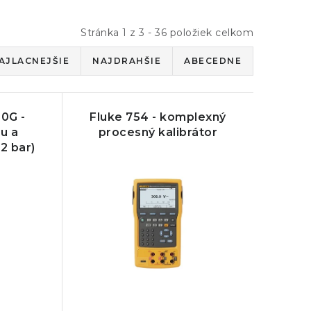
Stránka
1
z
3
-
36
položiek celkom
AJLACNEJŠIE
NAJDRAHŠIE
ABECEDNE
0G -
Fluke 754 - komplexný
ku a
procesný kalibrátor
2 bar)