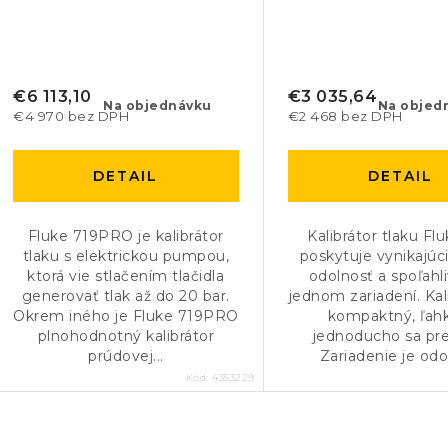
€6 113,10
€3 035,64
Na objednávku
Na objed
€4 970 bez DPH
€2 468 bez DPH
DETAIL
DETAIL
Fluke 719PRO je kalibrátor
Kalibrátor tlaku Fl
tlaku s elektrickou pumpou,
poskytuje vynikajúc
ktorá vie stlačením tlačidla
odolnosť a spoľahl
generovať tlak až do 20 bar.
jednom zariadení. Kali
Okrem iného je Fluke 719PRO
kompaktný, ľah
plnohodnotný kalibrátor
jednoducho sa pr
prúdovej...
Zariadenie je odol
Kód:
4353229