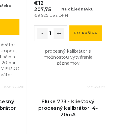
€12
návku
207,75
Na objednávku
€9 925 bez DPH
DO KOŠÍKA
ibrátor
 pumpou,
procesný kalibrátor s
tlačidla
možnostou vytvárania
 20 bar.
záznamov
e 719PRO
brátor
Kód:
4353218
Kód:
3405771
cesný
Fluke 773 - klieštový
ibrátor
procesný kalibrátor, 4-
20mA