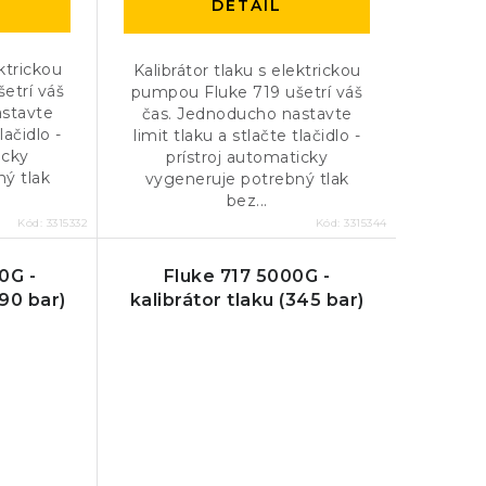
DETAIL
ektrickou
Kalibrátor tlaku s elektrickou
etrí váš
pumpou Fluke 719 ušetrí váš
astavte
čas. Jednoducho nastavte
lačidlo -
limit tlaku a stlačte tlačidlo -
icky
prístroj automaticky
ý tlak
vygeneruje potrebný tlak
bez...
Kód:
3315332
Kód:
3315344
0G -
Fluke 717 5000G -
690 bar)
kalibrátor tlaku (345 bar)