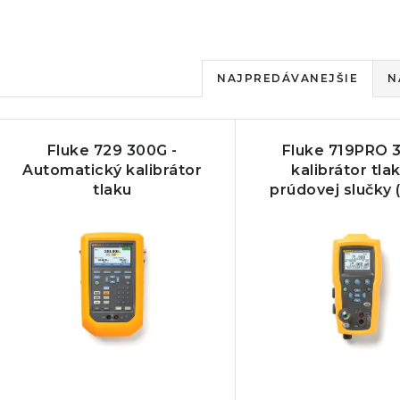
R
NAJPREDÁVANEJŠIE
N
a
V
d
Fluke 729 300G -
Fluke 719PRO 3
ý
e
Automatický kalibrátor
kalibrátor tla
tlaku
prúdovej slučky (
p
n
i
s
e
p
p
r
r
o
o