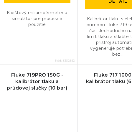
DETAIL
Klieštový miliampérmeter a
simulátor pre procesné
Kalibrátor tlaku s el
použitie
pumpou Fluke 719 uš
čas. Jednoducho n
limit tlaku a stlačte t
prístroj automat
vygeneruje potrebn
bez...
Kód:
3362352
Fluke 719PRO 150G -
Fluke 717 1000
kalibrátor tlaku a
kalibrátor tlaku (
prúdovej slučky (10 bar)