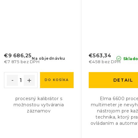
€9 686,25
€563,34
Na objednávku
Sklad
€7 875 bez DPH
€458 bez DPH
DETAIL
DO KOŠÍKA
procesný kalibrátor s
Elma 6600 proc
možnostou vytvárania
multimeter je nevy
záznamov
nástrojom pre ka
technika, ktorý pra
ovládaním a automat