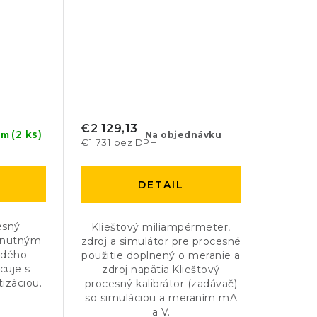
€2 129,13
(2 ks)
Na objednávku
om
€1 731 bez DPH
DETAIL
esný
Klieštový miliampérmeter,
hnutným
zdroj a simulátor pre procesné
ždého
použitie doplnený o meranie a
cuje s
zdroj napätia.Klieštový
izáciou.
procesný kalibrátor (zadávač)
so simuláciou a meraním mA
a V.