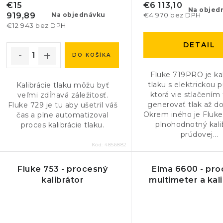
d
d
€15
€6 113,10
Na objed
919,89
€4 970 bez DPH
Na objednávku
u
u
€12 943 bez DPH
k
k
DETAIL
t
DO KOŠÍKA
t
o
Fluke 719PRO je kal
o
tlaku s elektrickou
Kalibrácie tlaku môžu byť
v
ktorá vie stlačením 
veľmi zdĺhavá záležitosť.
v
generovať tlak až do
Fluke 729 je tu aby ušetril váš
Okrem iného je Fluk
čas a plne automatizoval
plnohodnotný kali
proces kalibrácie tlaku.
prúdovej...
Kód:
4856882
Fluke 753 - procesný
Elma 6600 - pro
kalibrátor
multimeter a kal