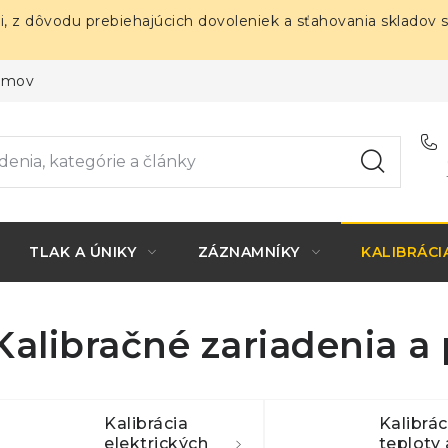
i, z dôvodu prebiehajúcich dovoleniek a sťahovania skladov 
ojmov
TLAK A ÚNIKY
ZÁZNAMNÍKY
KALIBRÁCI
Kalibračné zariadenia a 
Kalibrácia
Kalibrác
elektrických
teploty 