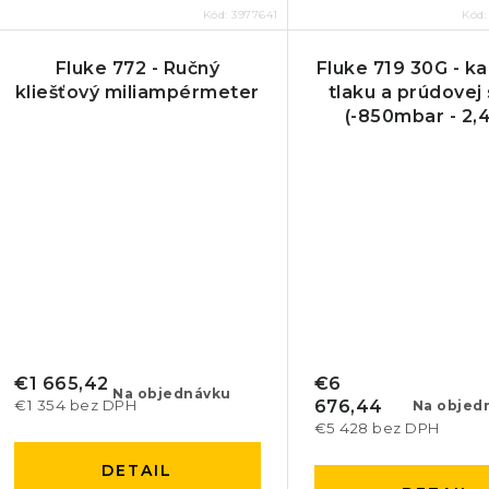
Kód:
3977641
Kód
Fluke 772 - Ručný
Fluke 719 30G - ka
kliešťový miliampérmeter
tlaku a prúdovej
(-850mbar - 2,
€1 665,42
€6
Na objednávku
€1 354 bez DPH
676,44
Na objed
€5 428 bez DPH
DETAIL