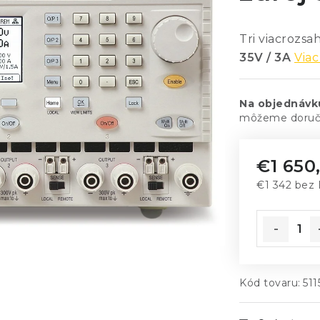
Tri viacrozsa
35V / 3A
Viac
Na objednávk
€1 650
€1 342 bez
Jednotkov
Kód tovaru:
51