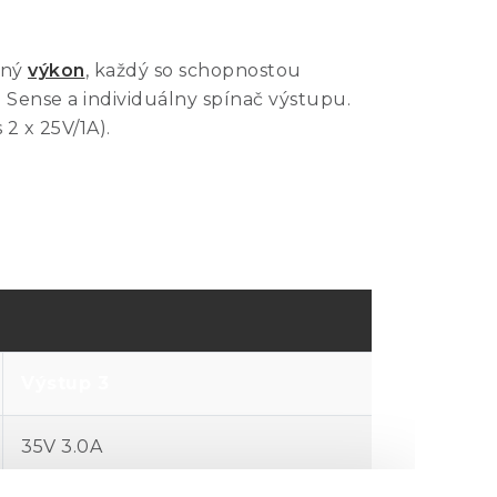
pný
výkon
, každý so schopnostou
 Sense a individuálny spínač výstupu.
 2 x 25V/1A).
Výstup 3
35V 3.0A