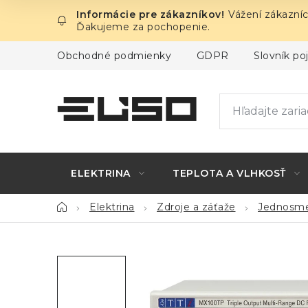
Prejsť
Vážení zákazníc
na
Ďakujeme za pochopenie.
obsah
Obchodné podmienky
GDPR
Slovník p
ELEKTRINA
TEPLOTA A VLHKOSŤ
Domov
Elektrina
Zdroje a záťaže
Jednosme