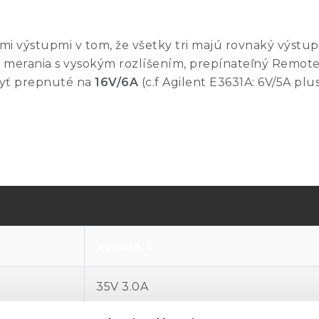
omi výstupmi v tom, že všetky tri majú rovnaký výstu
a merania s vysokým rozlíšením, prepínateľný Remote
 byť prepnuté na
16V/6A
(c.f Agilent E3631A: 6V/5A plus
Výstup 2
35V 3.0A