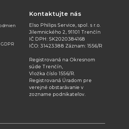
Kontaktujte nás
Elso Philips Service, spol. s r.o.
podsvieteného grafického LCD, na
podmien
Jilemnického 2, 91101 Trenčín
IČ DPH: SK2020384168
ť ihneď nastavené pre akýkoľvek
- GDPR
IČO: 31423388 Záznam: 1556/R
analógovým ovládačom za použitia
Registrovaná na Okresnom
súde Trenčín,
Vložka číslo 1556/R
.
Registrovaná Úradom pre
verejné obstarávanie v
zozname podnikateľov
.
mu výstupu on/off tlačidiel, sa tu