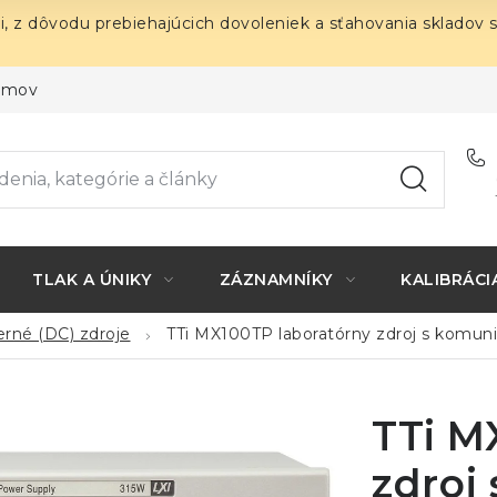
i, z dôvodu prebiehajúcich dovoleniek a sťahovania skladov 
ojmov
TLAK A ÚNIKY
ZÁZNAMNÍKY
KALIBRÁCI
rné (DC) zdroje
TTi MX100TP laboratórny zdroj s komun
TTi M
zdroj