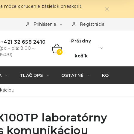
sa môže doručenie zásielok oneskoriť.
Prihlásenie
Registrácia
Prázdny
+421 32 658 2410
(po – pia: 8:00 –
16:00)
NÁKUPNÝ
košík
KOŠÍK
A
TLAČ DPS
OSTATNÉ
KONTAKTY
ikáciou
X100TP laboratórny
 s komunikáciou