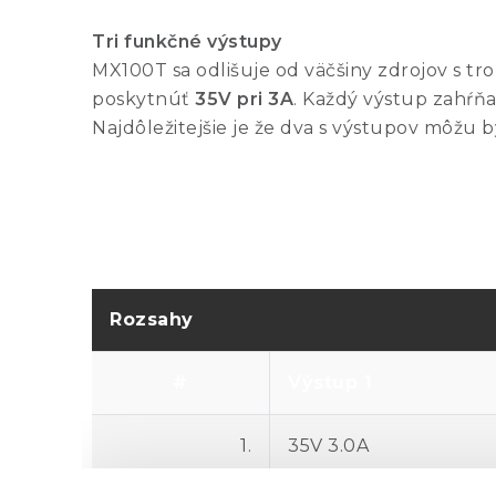
Tri funkčné výstupy
MX100T sa odlišuje od väčšiny zdrojov s tr
poskytnúť
35V pri 3A
. Každý výstup zahŕň
Najdôležitejšie je že dva s výstupov môžu
Rozsahy
#
Výstup 1
1.
35V 3.0A