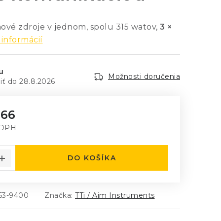
hové zdroje v jednom, spolu 315 watov,
3 ×
 informácií
u
Možnosti doručenia
28.8.2026
,66
 DPH
á cena:
DO KOŠÍKA
153-9400
Značka:
TTi / Aim Instruments