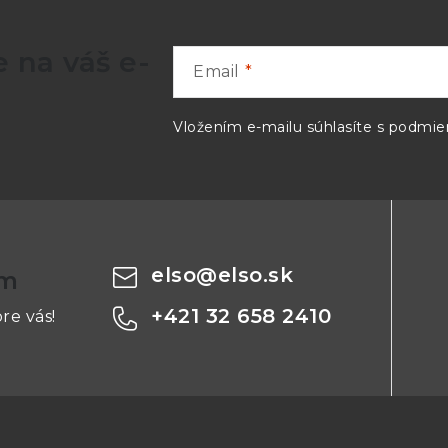
16V 6.0A
 na váš e-
Email
35V 3.0A
Vložením e-mailu súhlasíte s
podmien
-
elso
@
elso.sk
om
+421 32 658 2410
re vás!
dal s čo najväčším počtom aplikácii, každý výstup MX
ko alternatívu k 35V/3A, zatiaľ čo výstup tri može p
a tri môžu byť vnútorne skombinované aby poskytli d