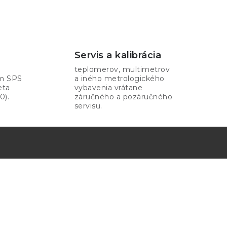
Servis a kalibrácia
teplomerov, multimetrov
om SPS
a iného metrologického
eta
vybavenia vrátane
0).
záručného a pozáručného
servisu.