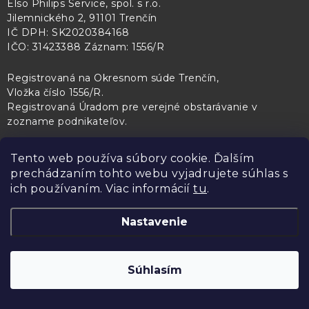
Elso Philips Service, spol. s r.o.
Jilemnického 2, 91101 Trenčín
IČ DPH: SK2020384168
IČO: 31423388 Záznam: 1556/R
Registrovaná na Okresnom súde Trenčín,
Vložka číslo 1556/R
.
Registrovaná Úradom pre verejné obstarávanie v
zozname podnikateľov
.
Tento web používa súbory cookie. Ďalším
prechádzaním tohto webu vyjadrujete súhlas s
PL Servis
Kontroltech
Technický skúšobný ústav Piešťany
ich používaním. Viac informácií
tu
.
Nastavenie
Copyright 2026
Elso Philips Service
. Všetky práva vyhradené.
Upraviť
Súhlasím
nastavenie cookies
Vytvoril Shoptet