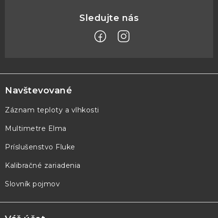
Z
á
p
Navštevované
ä
Záznam teploty a vlhkosti
t
Multimetre Elma
i
e
Príslušenstvo Fluke
Kalibračné zariadenia
Slovník pojmov