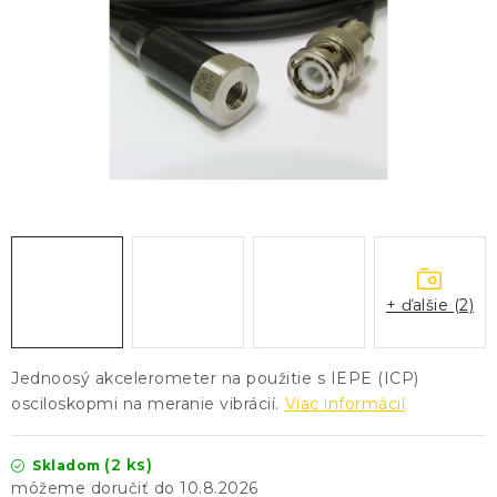
KONTAKTY
BLOG
ZNAČKY
Obchodné podmienky
GDPR
Slovník pojmov
+ ďalšie (2)
Jednoosý akcelerometer na použitie s IEPE (ICP)
osciloskopmi na meranie vibrácií.
Viac informácií
(2 ks)
Skladom
10.8.2026