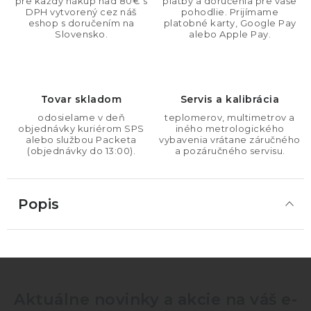
pre každý nákup nad 80€ s
platby a doručenia pre vaše
DPH vytvorený cez náš
pohodlie. Prijímame
eshop s doručením na
platobné karty, Google Pay
Slovensko.
alebo Apple Pay.
Tovar skladom
Servis a kalibrácia
odosielame v deň
teplomerov, multimetrov a
objednávky kuriérom SPS
iného metrologického
alebo službou Packeta
vybavenia vrátane záručného
(objednávky do 13:00).
a pozáručného servisu.
Popis
Aktuálne novinky a akcie na váš e-