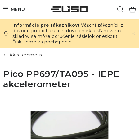
Prejsť
Hľad
na
obsah
Vážení zákazníci, z
ELEKTRINA
dôvodu prebiehajúcich dovoleniek a sťahovania
skladov sa môže doručenie zásielok oneskoriť.
Ďakujeme za pochopenie.
TEPLOTA A VLHKOSŤ
Akcelerometre
TLAK A ÚNIKY
Pico PP697/TA095 - IEPE
ZÁZNAMNÍKY
akcelerometer
KALIBRÁCIA
TLAČ DPS
OSTATNÉ