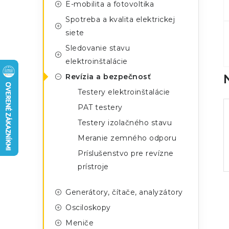
n
E-mobilita a fotovoltika
g
ý
Spotreba a kvalita elektrickej
ó
siete
p
r
Sledovanie stavu
a
i
elektroinštalácie
e
n
Revízia a bezpečnosť
Testery elektroinštalácie
e
PAT testery
l
Testery izolačného stavu
Meranie zemného odporu
Príslušenstvo pre revízne
prístroje
Generátory, čítače, analyzátory
Osciloskopy
Meniče