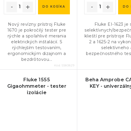
k
k
DO KOŠÍKA
DO 
t
t
o
Nový revízny prístroj Fluke
Fluke EI-1623 je
o
1670 je pokročilý tester pre
selektívnych/bezpeč
v
rýchle a spoľahlivé merania
klieští pre prístroje F
v
elektrických inštalácií. S
2 a 1625-2 na vyko
rýchlejším testovaním,
selektívneho 
ergonomickým dizajnom a
bezpečnostného tes
bezdrôtovou...
Kód:
5580829
Fluke 1555
Beha Amprobe C
Gigaohmmeter - tester
KEY - univerzáln
izolácie