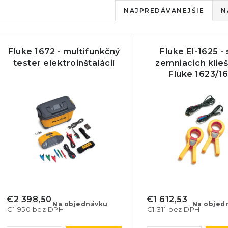
R
NAJPREDÁVANEJŠIE
N
a
V
d
Fluke 1672 - multifunkčný
Fluke EI-1625 -
ý
e
tester elektroinštalácií
zemniacich klieš
Fluke 1623/1
p
n
i
s
e
p
p
r
r
o
o
d
d
€2 398,50
€1 612,53
Na objednávku
Na objed
€1 950 bez DPH
€1 311 bez DPH
u
u