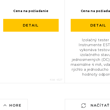
Cena na požiadanie
Cena na požiad
DETAIL
DETAIL
Izolačný tester
Instrumente EST
vykonáva testov
izolačného stavu
jednosmerných (DC)
maximálne 4 mA, vď
rýchlo a jednoducho
hodnoty odporu
Kód:
4327
O
HORE
NAČÍTAŤ 12