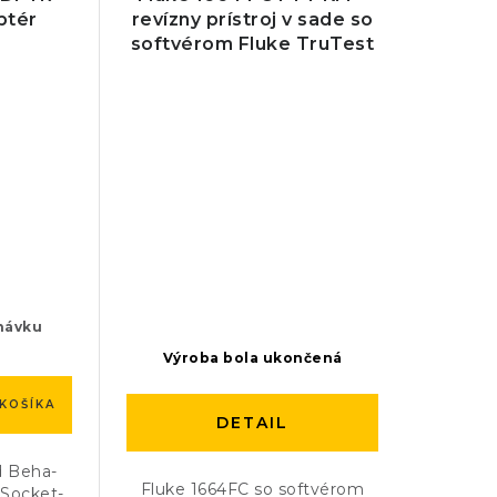
ptér
revízny prístroj v sade so
softvérom Fluke TruTest
návku
Výroba bola ukončená
KOŠÍKA
DETAIL
 Beha-
Fluke 1664FC so softvérom
 Socket-