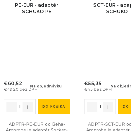
PE-EUR - adaptér
SCT-EUR - ada
SCHUKO PE
SCHUKO
€60,52
€55,35
Na objednávku
Na objed
€49,20 bez DPH
€45 bez DPH
DO KOŠÍKA
DO 
ADPTR-PE-EUR od Beha-
ADPTR-SCT-EUR od
Amprobe je adaptér Socket-
Amprobe je adaptér