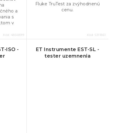
Fluke TruTest za zvýhodnenú
na
cenu.
čného a
vania s
ktom v
Kód:
4854899
Kód:
5311861
T-ISO -
ET Instrumente EST-SL -
er
tester uzemnenia