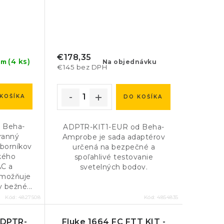
€178,35
(4 ks)
Na objednávku
om
€145 bez DPH
KOŠÍKA
DO KOŠÍKA
d Beha-
ADPTR-KIT1-EUR od Beha-
ranný
Amprobe je sada adaptérov
dborníkov
určená na bezpečné a
ckého
spoľahlivé testovanie
AC a
svetelných bodov.
Umožňuje
 bežné...
Kód:
4827508
Kód:
4854835
ADPTR-
Fluke 1664 FC FTT KIT -