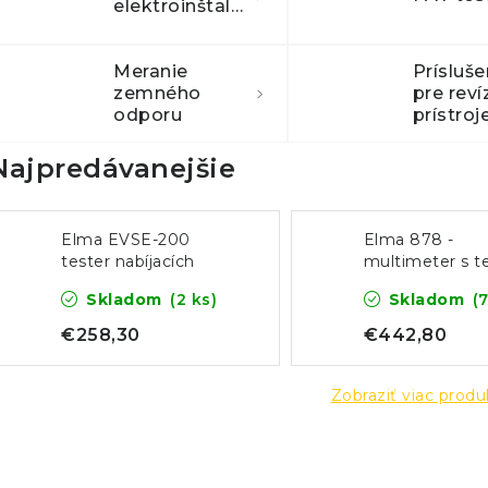
elektroinštalácie
Meranie
Prísluš
zemného
pre reví
odporu
prístroj
Najpredávanejšie
Elma EVSE-200
Elma 878 -
tester nabíjacích
multimeter s 
staníc pre
izolačného sta
Skladom
(2 ks)
Skladom
(
elektromobil
prechodového
odporu
€258,30
€442,80
Zobraziť viac prod