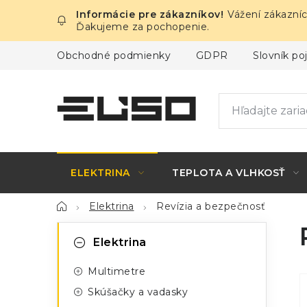
Prejsť
Vážení zákazníc
na
Ďakujeme za pochopenie.
obsah
Obchodné podmienky
GDPR
Slovník p
ELEKTRINA
TEPLOTA A VLHKOSŤ
Domov
Elektrina
Revízia a bezpečnosť
B
K
Preskočiť
Elektrina
kategórie
a
o
Multimetre
t
č
Skúšačky a vadasky
e