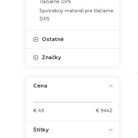
Tlačiarne DPS
Spotrebný materiál pre tlačiarne
DPS
Ostatné
Značky
Cena
€
49
€
9442
Štítky