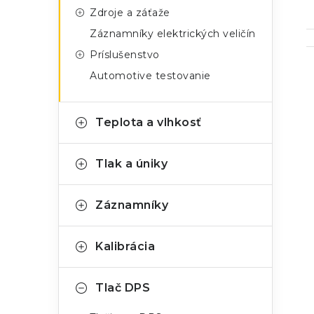
Zdroje a záťaže
Záznamníky elektrických veličín
Príslušenstvo
Automotive testovanie
Teplota a vlhkosť
i
Tlak a úniky
Záznamníky
Kalibrácia
Tlač DPS