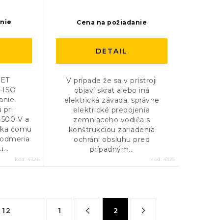
anie
Cena na požiadanie
DETAIL
 ET
V prípade že sa v prístroji
-ISO
objaví skrat alebo iná
anie
elektrická závada, správne
 pri
elektrické prepojenie
 500 V a
zemniaceho vodiča s
aka čomu
konštrukciou zariadenia
 odmeria
ochráni obsluhu pred
...
prípadným...
Kód:
4326
Kód:
4325
S
1
2
t