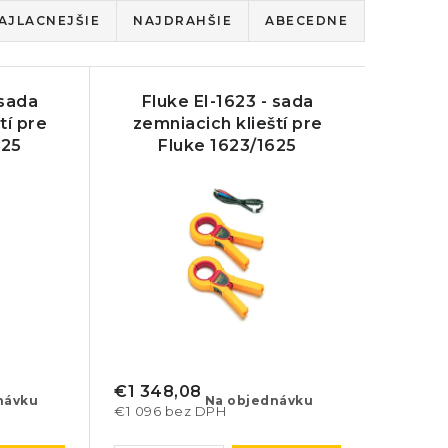
AJLACNEJŠIE
NAJDRAHŠIE
ABECEDNE
 sada
Fluke EI-1623 - sada
tí pre
zemniacich klieští pre
625
Fluke 1623/1625
€1 348,08
návku
Na objednávku
€1 096 bez DPH