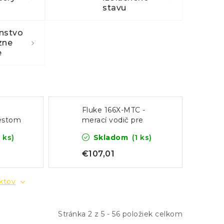
stavu
enstvo
zne
e
Fluke 166X-MTC -
testom
merací vodič pre
vu a
Fluke 166x
7 ks)
Skladom
(1 ks)
€107,01
uktov
Stránka
2
z
5
-
56
položiek celkom