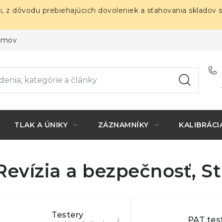
i, z dôvodu prebiehajúcich dovoleniek a sťahovania skladov 
ojmov
TLAK A ÚNIKY
ZÁZNAMNÍKY
KALIBRÁCI
Revízia a bezpečnosť
, S
Testery
PAT tes