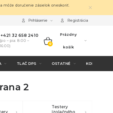
sa môže doručenie zásielok oneskoriť.
Prihlásenie
Registrácia
Prázdny
+421 32 658 2410
(po – pia: 8:00 –
16:00)
NÁKUPNÝ
košík
KOŠÍK
A
TLAČ DPS
OSTATNÉ
KONTAKTY
trana 2
Testery
tery
izolačného