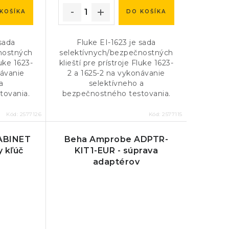
KOŠÍKA
DO KOŠÍKA
 sada
Fluke EI-1623 je sada
nostných
selektívnych/bezpečnostných
luke 1623-
klieští pre prístroje Fluke 1623-
návanie
2 a 1625-2 na vykonávanie
a
selektívneho a
tovania.
bezpečnostného testovania.
Kód:
2577126
Kód:
2577115
ABINET
Beha Amprobe ADPTR-
y kľúč
KIT1-EUR - súprava
adaptérov