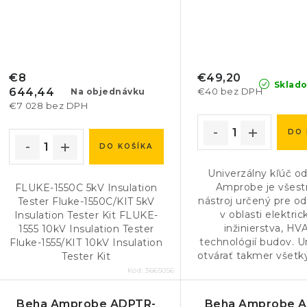
€8
€49,20
Sklad
644,44
€40 bez DPH
Na objednávku
€7 028 bez DPH
DO 
DO KOŠÍKA
Univerzálny kľúč o
Amprobe je všest
FLUKE-1550C 5kV Insulation
nástroj určený pre o
Tester Fluke-1550C/KIT 5kV
v oblasti elektri
Insulation Tester Kit FLUKE-
inžinierstva, HV
1555 10kV Insulation Tester
technológií budov. 
Fluke-1555/KIT 10kV Insulation
otvárať takmer všetky
Tester Kit
Kód:
3665056
Beha Amprobe ADPTR-
Beha Amprobe 