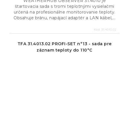
WEATHERHUB OBSERVER 31.4010 je
štartovacia sada s tromi teplotnými vysielačmi
určená na profesionálne monitorovanie teploty.
Obsahuje bránu, napájací adaptér a LAN kábel,...
Kód:
31.4010.02
TFA 31.4013.02 PROFI-SET n°13 - sada pre
záznam teploty do 110°C