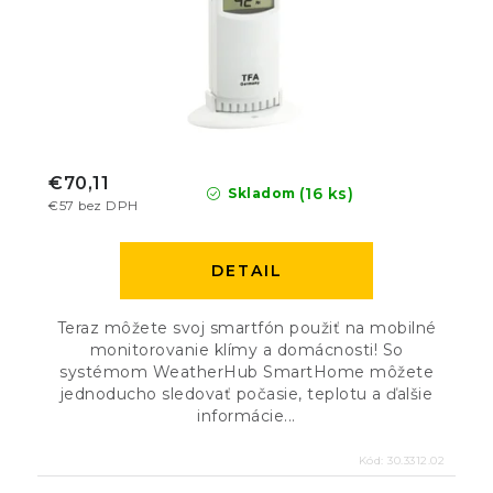
€70,11
(16 ks)
Skladom
€57 bez DPH
DETAIL
Teraz môžete svoj smartfón použiť na mobilné
monitorovanie klímy a domácnosti! So
systémom WeatherHub SmartHome môžete
jednoducho sledovať počasie, teplotu a ďalšie
informácie...
Kód:
30.3312.02