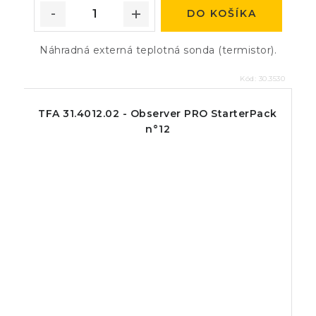
DO KOŠÍKA
Náhradná externá teplotná sonda (termistor).
Kód:
30.3530
TFA 31.4012.02 - Observer PRO StarterPack
n°12