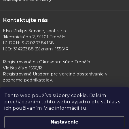
Kontaktujte nás
Elso Philips Service, spol. s r.o.
Jilemnického 2, 91101 Trenčín
IČ DPH: SK2020384168
IČO: 31423388 Záznam: 1556/R
Registrovaná na Okresnom súde Trenčín,
Vložka číslo 1556/R
.
Registrovaná Úradom pre verejné obstarávanie v
zozname podnikateľov
.
Tento web používa súbory cookie. Ďalším
prechádzaním tohto webu vyjadrujete súhlas s
PL Servis
Kontroltech
Technický skúšobný ústav Piešťany
ich používaním. Viac informácií
tu
.
Nastavenie