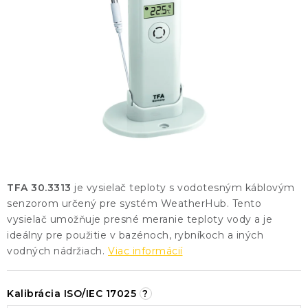
KONTAKTY
BLOG
ZNAČKY
Obchodné podmienky
GDPR
Slovník pojmov
TFA 30.3313
je vysielač teploty s vodotesným káblovým
senzorom určený pre systém WeatherHub. Tento
vysielač umožňuje presné meranie teploty vody a je
ideálny pre použitie v bazénoch, rybníkoch a iných
vodných nádržiach.
Viac informácií
Kalibrácia ISO/IEC 17025
?