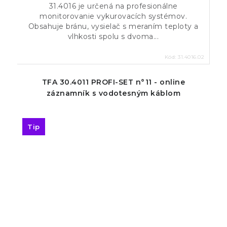
31.4016 je určená na profesionálne
monitorovanie vykurovacích systémov.
Obsahuje bránu, vysielač s meraním teploty a
vlhkosti spolu s dvoma...
Kód:
31.4016.02
TFA 30.4011 PROFI-SET n°11 - online
záznamník s vodotesným káblom
Tip