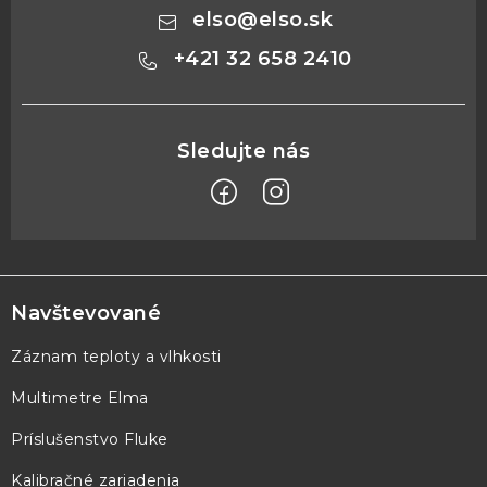
elso
@
elso.sk
+421 32 658 2410
Z
á
p
Navštevované
ä
Záznam teploty a vlhkosti
t
Multimetre Elma
i
e
Príslušenstvo Fluke
Kalibračné zariadenia