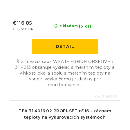
€116,85
(3 ks)
Skladom
€95 bez DPH
DETAIL
Štartovacia sada WEATHERHUB OBSERVER
31.4013 obsahuje vysielač s meraním teploty a
vlhkosti okolia spolu s meraním teploty na
sonde, vďaka čomu je ideálny pre
monitorovanie...
Kód:
31.4013.02
TFA 31.4016.02 PROFI-SET n°16 - záznam
teploty na vykurovacích systémoch