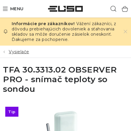
Prejsť
Hľad
na
obsah
Vážení zákazníci, z
ELEKTRINA
dôvodu prebiehajúcich dovoleniek a sťahovania
skladov sa môže doručenie zásielok oneskoriť.
Ďakujeme za pochopenie.
TEPLOTA A VLHKOSŤ
Vysielače
TLAK A ÚNIKY
TFA 30.3313.02 OBSERVER
ZÁZNAMNÍKY
PRO - snímač teploty so
KALIBRÁCIA
sondou
TLAČ DPS
Tip
OSTATNÉ