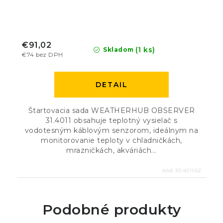
€91,02
(1 ks)
Skladom
€74 bez DPH
DETAIL
Štartovacia sada WEATHERHUB OBSERVER
31.4011 obsahuje teplotný vysielač s
vodotesným káblovým senzorom, ideálnym na
monitorovanie teploty v chladničkách,
mrazničkách, akváriách...
Kód:
30.4011.02
Podobné produkty