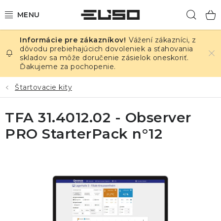
Prejsť
Hľad
na
obsah
Vážení zákazníci, z
ELEKTRINA
dôvodu prebiehajúcich dovoleniek a sťahovania
skladov sa môže doručenie zásielok oneskoriť.
Ďakujeme za pochopenie.
TEPLOTA A VLHKOSŤ
Štartovacie kity
TLAK A ÚNIKY
TFA 31.4012.02 - Observer
ZÁZNAMNÍKY
PRO StarterPack n°12
KALIBRÁCIA
TLAČ DPS
OSTATNÉ