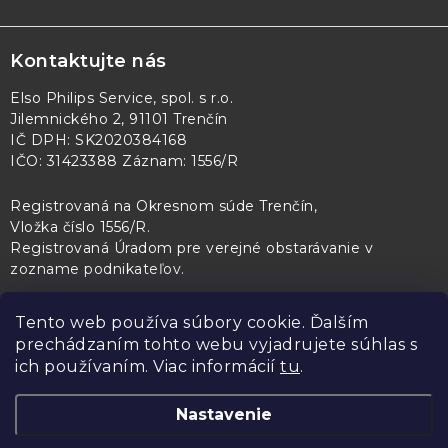
Kontaktujte nás
Elso Philips Service, spol. s r.o.
Jilemnického 2, 91101 Trenčín
IČ DPH: SK2020384168
IČO: 31423388 Záznam: 1556/R
Registrovaná na Okresnom súde Trenčín,
Vložka číslo 1556/R
.
Registrovaná Úradom pre verejné obstarávanie v
zozname podnikateľov
.
Tento web používa súbory cookie. Ďalším
prechádzaním tohto webu vyjadrujete súhlas s
PL Servis
Kontroltech
Technický skúšobný ústav Piešťany
ich používaním. Viac informácií
tu
.
Nastavenie