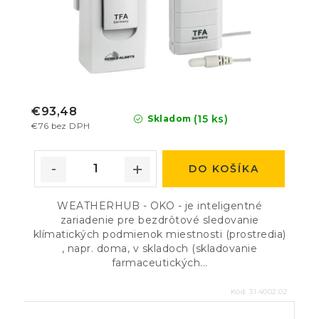
€93,48
(15 ks)
Skladom
€76 bez DPH
DO KOŠÍKA
WEATHERHUB - OKO - je inteligentné
zariadenie pre bezdrôtové sledovanie
klímatických podmienok miestnosti (prostredia)
, napr. doma, v skladoch (skladovanie
farmaceutických...
Kód:
31.4002.02