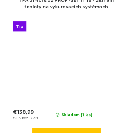
TFA 31.4016.02 PROFI-SET n°16 - záznam
teploty na vykurovacích systémoch
Tip
€138,99
(1 ks)
Skladom
€113 bez DPH