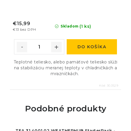
€15,99
(1 ks)
Skladom
€13 bez DPH
DO KOŠÍKA
Teplotné teliesko, alebo pamäťové teliesko slúži
na stabilizáciu meranej teploty v chladničkách a
mrazníčkách.
Kód:
30.3529
Podobné produkty
TFA 31.4001.02 WEATHERHUB StarterPack -