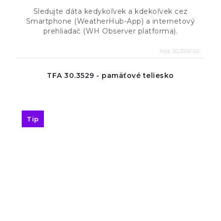
Sledujte dáta kedykoľvek a kdekoľvek cez
Smartphone (WeatherHub-App) a internetový
prehliadač (WH Observer platforma).
Kód:
30.3302.02
TFA 30.3529 - pamäťové teliesko
Tip