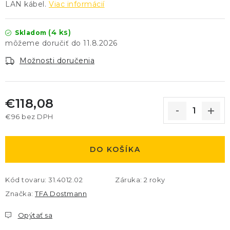
LAN kábel.
Viac informácií
(4 ks)
Skladom
11.8.2026
Možnosti doručenia
€118,08
€96 bez DPH
Jednotková cena:
DO KOŠÍKA
Kód tovaru:
31.4012.02
Záruka
:
2 roky
Značka:
TFA Dostmann
Opýtať sa