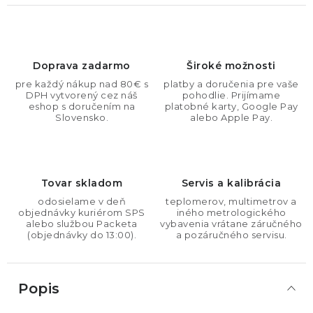
Doprava zadarmo
Široké možnosti
pre každý nákup nad 80€ s
platby a doručenia pre vaše
DPH vytvorený cez náš
pohodlie. Prijímame
eshop s doručením na
platobné karty, Google Pay
Slovensko.
alebo Apple Pay.
Tovar skladom
Servis a kalibrácia
odosielame v deň
teplomerov, multimetrov a
objednávky kuriérom SPS
iného metrologického
alebo službou Packeta
vybavenia vrátane záručného
(objednávky do 13:00).
a pozáručného servisu.
Popis