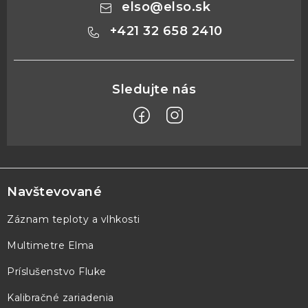
elso
@
elso.sk
+421 32 658 2410
Z
á
p
Navštevované
ä
Záznam teploty a vlhkosti
t
Multimetre Elma
i
e
Príslušenstvo Fluke
Kalibračné zariadenia