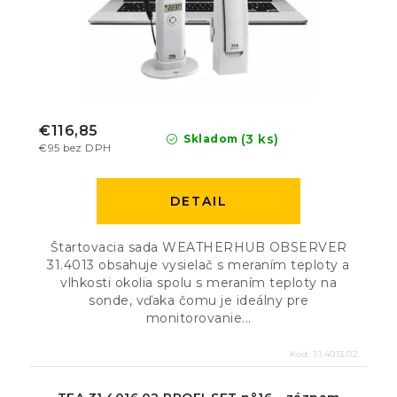
€116,85
(3 ks)
Skladom
€95 bez DPH
DETAIL
Štartovacia sada WEATHERHUB OBSERVER
31.4013 obsahuje vysielač s meraním teploty a
vlhkosti okolia spolu s meraním teploty na
sonde, vďaka čomu je ideálny pre
monitorovanie...
Kód:
31.4013.02