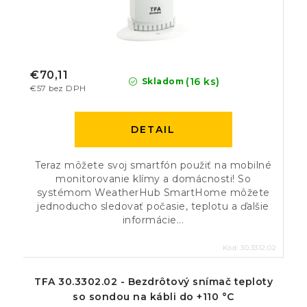
€70,11
(16 ks)
Skladom
€57 bez DPH
DETAIL
Teraz môžete svoj smartfón použiť na mobilné
monitorovanie klímy a domácnosti! So
systémom WeatherHub SmartHome môžete
jednoducho sledovať počasie, teplotu a ďalšie
informácie...
Kód:
30.3312.02
TFA 30.3302.02 - Bezdrôtový snímač teploty
so sondou na kábli do +110 °C