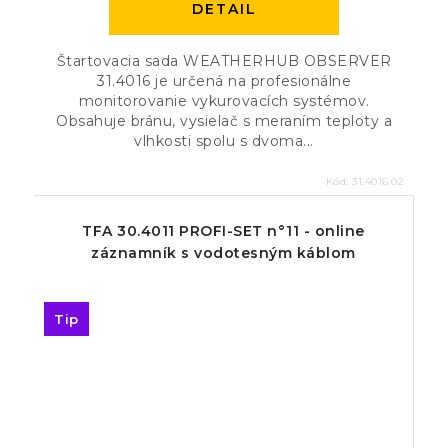
DETAIL
Štartovacia sada WEATHERHUB OBSERVER
31.4016 je určená na profesionálne
monitorovanie vykurovacích systémov.
Obsahuje bránu, vysielač s meraním teploty a
vlhkosti spolu s dvoma...
Kód:
31.4016.02
TFA 30.4011 PROFI-SET n°11 - online
záznamník s vodotesným káblom
Tip