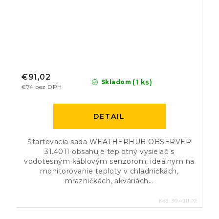
€91,02
(1 ks)
Skladom
€74 bez DPH
DETAIL
Štartovacia sada WEATHERHUB OBSERVER
31.4011 obsahuje teplotný vysielač s
vodotesným káblovým senzorom, ideálnym na
monitorovanie teploty v chladničkách,
mrazničkách, akváriách...
Kód:
30.4011.02