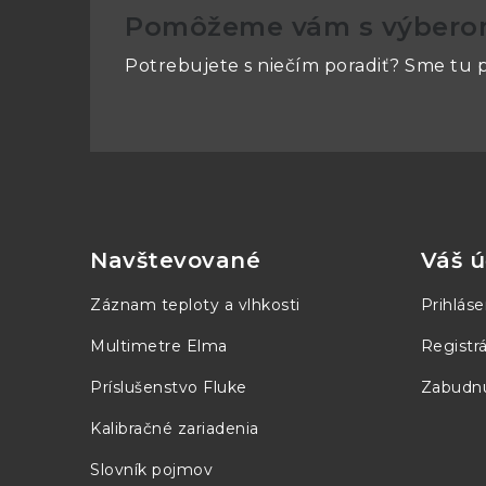
Ochranné funkcie
Prepäťový
Pomôžeme vám s výber
Potrebujete s niečím poradiť? Sme tu p
Ukazovatele
Zapnutie
Prepínač výstupu
Elektroni
Z
Výstupné konektory
4×19mm k
á
p
Navštevované
Váš ú
Meranie
ä
Záznam teploty a vlhkosti
Prihláse
Meranie
3-miestny
t
Multimetre Elma
Registrá
i
Rozlíšenie
100mV, 1
Príslušenstvo Fluke
Zabudnu
e
Kalibračné zariadenia
Presnosť
Napätie 0
Slovník pojmov