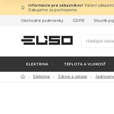
Prejsť
Vážení zákazníc
na
Ďakujeme za pochopenie.
obsah
Obchodné podmienky
GDPR
Slovník p
ELEKTRINA
TEPLOTA A VLHKOSŤ
Domov
Elektrina
Zdroje a záťaže
Jednosme