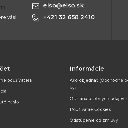
 a tepelný trip
elso
@
elso.sk
om
+421 32 658 2410
re vás!
 výstupu, konštantné napätie
cký, nastavenia výstupu sú zobrazené na displeji aj k
onektory (0,75")
čet
Informácie
nie používateľa
Ako objednať (Obchodné 
 14mm (0,56") displej na zobrazenie napätia a prúdu,
ky)
cia
Ochrana osobných údajov 
0mA
té heslo
Používanie Cookies
.3% ±1 miesta, prúd 0.6% ±1 miesto.
Odstúpenie od zmluvy