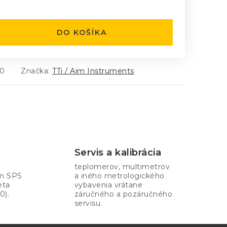
:
DO KOŠÍKA
00
Značka:
TTi / Aim Instruments
Servis a kalibrácia
teplomerov, multimetrov
om SPS
a iného metrologického
eta
vybavenia vrátane
0).
záručného a pozáručného
servisu.