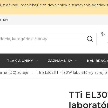
i, z dôvodu prebiehajúcich dovoleniek a sťahovania skladov 
ojmov
TLAK A ÚNIKY
ZÁZNAMNÍKY
KALIBRÁCI
rné (DC) zdroje
TTi EL302RT - 130W laboratórny zdroj (
TTi EL3
laborató