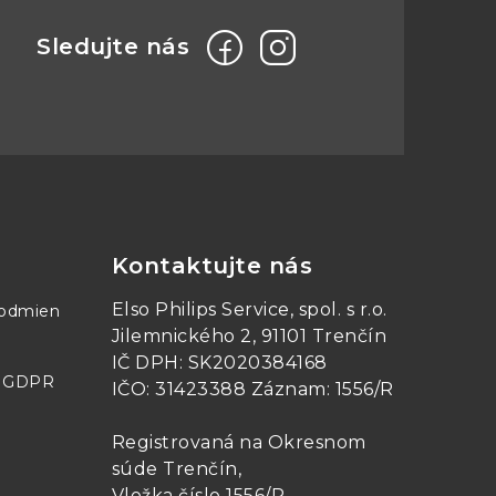
eď je výstup vypnutý
Kontaktujte nás
Elso Philips Service, spol. s r.o.
podmien
 aktualizácia každé 4 sekundy
Jilemnického 2, 91101 Trenčín
IČ DPH: SK2020384168
- GDPR
IČO: 31423388 Záznam: 1556/R
Registrovaná na Okresnom
súde Trenčín,
Vložka číslo 1556/R
.