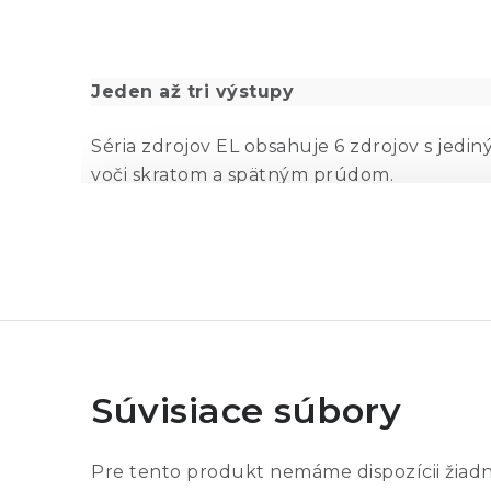
Jeden až tri výstupy
Séria zdrojov EL obsahuje 6 zdrojov s jedi
voči skratom a
spätným prúdom.
Špecifikácie výstupu
Režim
Konštat
Nastavenie napätia
od 0V po
Súvisiace súbory
Nastavenie prúdu
od 0A po
Pre tento produkt nemáme dispozícii žiad