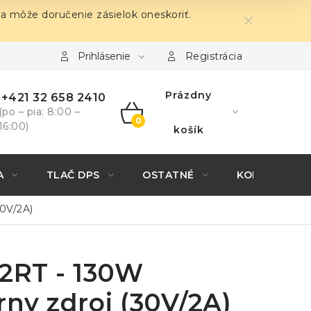
sa môže doručenie zásielok oneskoriť.
Prihlásenie
Registrácia
Prázdny
+421 32 658 2410
(po – pia: 8:00 –
16:00)
NÁKUPNÝ
košík
KOŠÍK
A
TLAČ DPS
OSTATNÉ
KONTAKTY
30V/2A)
02RT - 130W
rny zdroj (30V/2A)