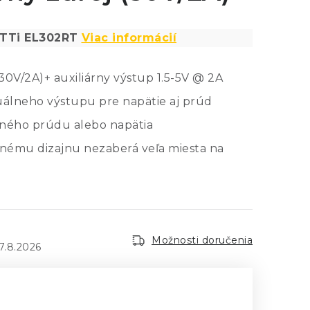
 TTi EL302RT
Viac informácií
0V/2A)+ auxiliárny výstup 1.5-5V @ 2A
uálneho výstupu pre napätie aj prúd
ného prúdu alebo napätia
ému dizajnu nezaberá veľa miesta na
Možnosti doručenia
7.8.2026