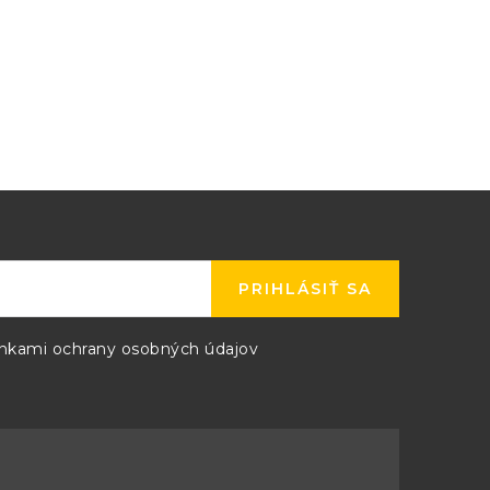
e konštantného prúdu
PRIHLÁSIŤ SA
kami ochrany osobných údajov
e ako je maximálny výstup. Spätná