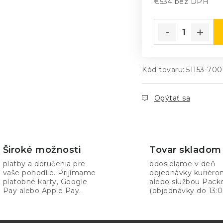
€534 bez DPH
Jednotková cena
Kód tovaru:
51153-70
Opýtať sa
Široké možnosti
Tovar skladom
platby a doručenia pre
odosielame v deň
vaše pohodlie. Prijímame
objednávky kuriér
platobné karty, Google
alebo službou Pack
Pay alebo Apple Pay.
(objednávky do 13:0