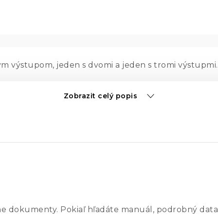
ným výstupom, jeden s dvomi a jeden s tromi výstupmi
Zobrazit celý popis
ný
prúd
/
napätie
s automatickým cross-overom a zobr
 maximum, pomocou hrubého a jemného doladenia
 maximum, zapomoci logaritmického voliča
ne dokumenty. Pokiaľ hľadáte manuál, podrobný data