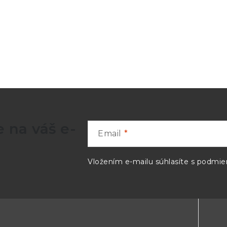
ax z maximálneho výkonu na 90% záťaže
ax z maximálneho výkonu na 10% úbytku napätia
mW v režime konštantného napätia, >50kW v režim
mV rms
 na váš e-
Email
 50mV v rozsahu 90% záťaže
Vložením e-mailu súhlasíte s
podmien
00ppm/°C
chrana OVP tripom, konektory zvládnu vyššie napäti
diódovou svorkou do 3A.