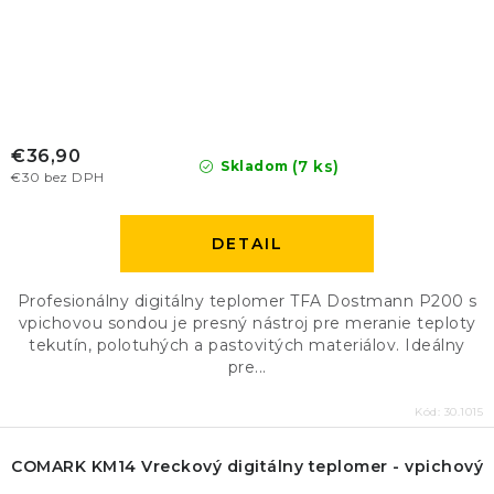
€36,90
(7 ks)
Skladom
€30 bez DPH
DETAIL
Profesionálny digitálny teplomer TFA Dostmann P200 s
vpichovou sondou je presný nástroj pre meranie teploty
tekutín, polotuhých a pastovitých materiálov. Ideálny
pre...
Kód:
30.1015
COMARK KM14 Vreckový digitálny teplomer - vpichový