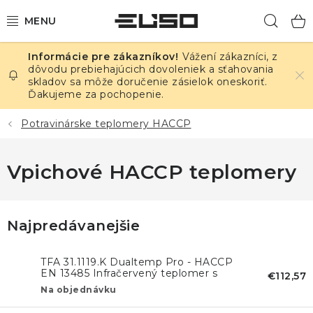
Prejsť
Hľad
na
obsah
Vážení zákazníci, z
ELEKTRINA
dôvodu prebiehajúcich dovoleniek a sťahovania
skladov sa môže doručenie zásielok oneskoriť.
Ďakujeme za pochopenie.
TEPLOTA A VLHKOSŤ
Potravinárske teplomery HACCP
TLAK A ÚNIKY
Vpichové HACCP teplomery
ZÁZNAMNÍKY
KALIBRÁCIA
Najpredávanejšie
TLAČ DPS
TFA 31.1119.K Dualtemp Pro - HACCP
EN 13485 Infračervený teplomer s
€112,57
OSTATNÉ
vpichovou sondou
Na objednávku