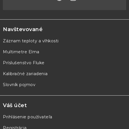
Z
á
p
Navštevované
ä
Záznam teploty a vlhkosti
t
Multimetre Elma
i
e
Príslušenstvo Fluke
Kalibračné zariadenia
Slovník pojmov
Váš účet
Prihlásenie používateľa
Registrácia