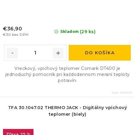
€36,90
(29 ks)
Skladom
€30 bez DPH
DO KOŠÍKA
Vreckový, vpichový teplomer Comark DT400 je
jednoduchý pomocník pri každodennom meraní teploty
potravín.
Kód:
3305019
TFA 30.1047.02 THERMO JACK - Digitálny vpichový
teplomer (biely)
25 %