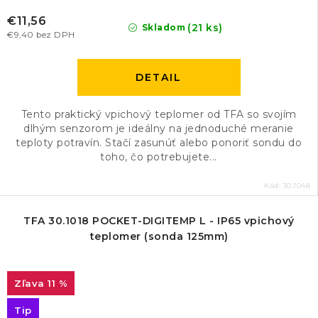
€11,56
(21 ks)
Skladom
€9,40 bez DPH
DETAIL
Tento praktický vpichový teplomer od TFA so svojím
dlhým senzorom je ideálny na jednoduché meranie
teploty potravín. Stačí zasunúť alebo ponoriť sondu do
toho, čo potrebujete...
Kód:
30.1048
TFA 30.1018 POCKET-DIGITEMP L - IP65 vpichový
teplomer (sonda 125mm)
11 %
Tip