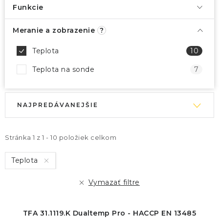
Funkcie
Meranie a zobrazenie
?
Teplota
10
Teplota na sonde
7
V
R
NAJPREDÁVANEJŠIE
ý
a
p
d
i
e
Stránka
1
z
1
-
10
položiek celkom
s
n
Teplota
p
i
r
e
Vymazať filtre
o
p
d
r
TFA 31.1119.K Dualtemp Pro - HACCP EN 13485