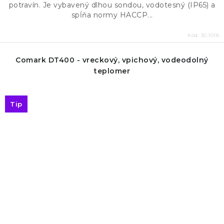
potravín. Je vybavený dlhou sondou, vodotesný (IP65) a
spĺňa normy HACCP...
Kód:
30.1018
Comark DT400 - vreckový, vpichový, vodeodolný
teplomer
Tip