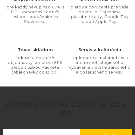
a
pre každý nákup nad 80€ s
platby a doručenia pre vaše
DPH vytvorený cez náš
pohodlie. Prijímame
c
eshop s doručením na
platobné karty, Google Pay
i
Slovensko.
alebo Apple Pay.
e
p
r
Tovar skladom
Servis a kalibrácia
v
odosielame v deň
teplomerov, multimetrov a
k
objednávky kuriérom SPS
iného metrologického
y
alebo službou Packeta
vybavenia vrátane záručného
(objednávky do 13:00).
a pozáručného servisu.
v
ý
p
i
Aktuálne novinky a akcie na váš e-
s
mail
u