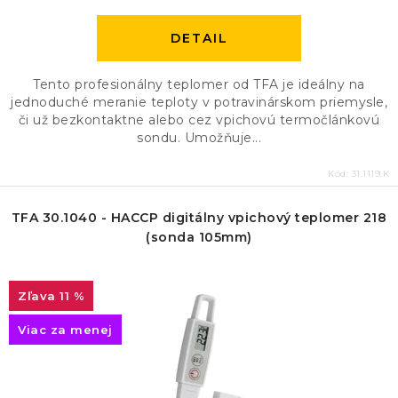
DETAIL
Tento profesionálny teplomer od TFA je ideálny na
jednoduché meranie teploty v potravinárskom priemysle,
či už bezkontaktne alebo cez vpichovú termočlánkovú
sondu. Umožňuje...
Kód:
31.1119.K
TFA 30.1040 - HACCP digitálny vpichový teplomer 218
(sonda 105mm)
11 %
Viac za menej