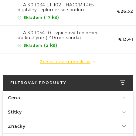
KONTAKTY
TFA 30.1034 LT-102 - HACCP IP65
digitálny teplomer so sondou
€26,32
BLOG
(17 ks)
Skladom
ZNAČKY
TFA 30.1054.10 - vpichový teplomer
do kuchyne (140mm sonda)
€13,41
(2 ks)
Skladom
Obchodné podmienky
GDPR
Slovník pojmov
Zobraziť viac produktov
FILTROVAŤ PRODUKTY
Cena
Štítky
Značky