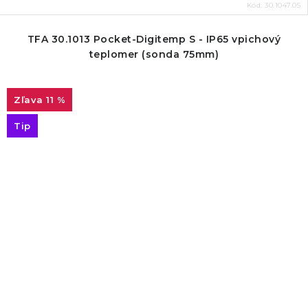
Kód:
30.1047.05
TFA 30.1013 Pocket-Digitemp S - IP65 vpichový
teplomer (sonda 75mm)
11 %
Tip