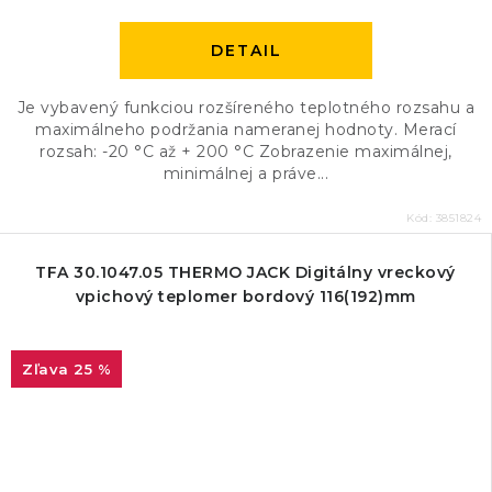
DETAIL
Je vybavený funkciou rozšíreného teplotného rozsahu a
maximálneho podržania nameranej hodnoty. Merací
rozsah: -20 °C až + 200 °C Zobrazenie maximálnej,
minimálnej a práve...
Kód:
3851824
TFA 30.1047.05 THERMO JACK Digitálny vreckový
vpichový teplomer bordový 116(192)mm
25 %