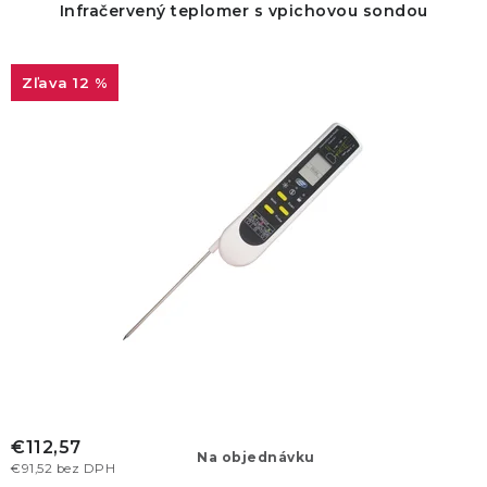
u
o
Infračervený teplomer s vpichovou sondou
k
d
t
u
12 %
o
k
v
t
o
v
€112,57
Na objednávku
€91,52 bez DPH