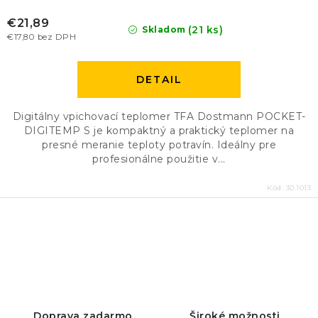
€21,89
(21 ks)
Skladom
€17,80 bez DPH
DETAIL
Digitálny vpichovací teplomer TFA Dostmann POCKET-
DIGITEMP S je kompaktný a praktický teplomer na
presné meranie teploty potravín. Ideálny pre
profesionálne použitie v...
Kód:
30.1013
O
v
l
á
d
Doprava zadarmo
Široké možnosti