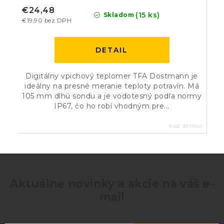
€24,48
(15 ks)
Skladom
€19,90 bez DPH
DETAIL
Digitálny vpichový teplomer TFA Dostmann je
ideálny na presné meranie teploty potravín. Má
105 mm dlhú sondu a je vodotesný podľa normy
IP67, čo ho robí vhodným pre...
Kód:
30.1040
Aktuálne novinky a akcie na váš e-
mail