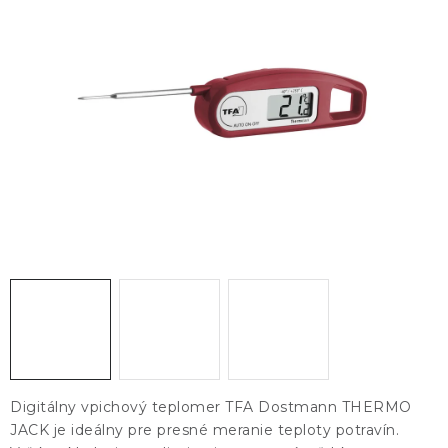
KONTAKTY
BLOG
ZNAČKY
Obchodné podmienky
GDPR
Slovník pojmov
Digitálny vpichový teplomer TFA Dostmann THERMO
JACK je ideálny pre presné meranie teploty potravín.