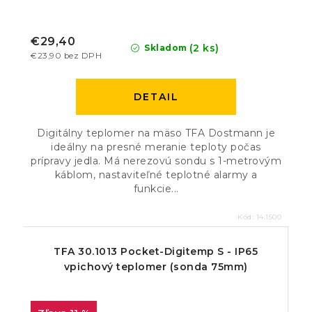
€29,40
(2 ks)
Skladom
€23,90 bez DPH
DETAIL
Digitálny teplomer na mäso TFA Dostmann je
ideálny na presné meranie teploty počas
prípravy jedla. Má nerezovú sondu s 1-metrovým
káblom, nastaviteľné teplotné alarmy a
funkcie...
Kód:
14.1500
TFA 30.1013 Pocket-Digitemp S - IP65
vpichový teplomer (sonda 75mm)