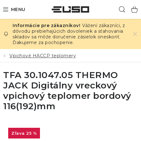
Prejsť
Hľad
na
obsah
Vážení zákazníci, z
ELEKTRINA
dôvodu prebiehajúcich dovoleniek a sťahovania
skladov sa môže doručenie zásielok oneskoriť.
Ďakujeme za pochopenie.
TEPLOTA A VLHKOSŤ
Vpichové HACCP teplomery
TLAK A ÚNIKY
TFA 30.1047.05 THERMO
ZÁZNAMNÍKY
JACK Digitálny vreckový
KALIBRÁCIA
vpichový teplomer bordový
116(192)mm
TLAČ DPS
OSTATNÉ
25 %