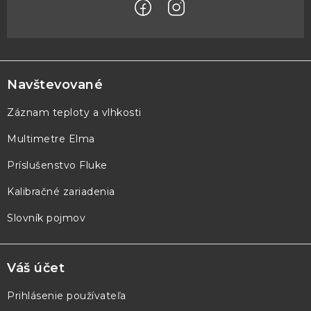
Z
á
p
Navštevované
ä
Záznam teploty a vlhkosti
t
Multimetre Elma
i
e
Príslušenstvo Fluke
Kalibračné zariadenia
Slovník pojmov
Váš účet
Prihlásenie používateľa