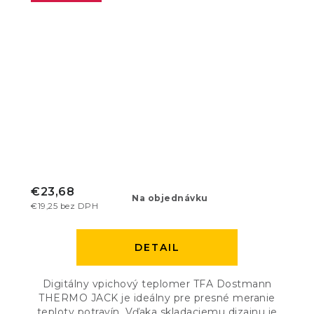
€23,68
Na objednávku
€19,25 bez DPH
DETAIL
Digitálny vpichový teplomer TFA Dostmann
THERMO JACK je ideálny pre presné meranie
teploty potravín. Vďaka skladaciemu dizajnu je