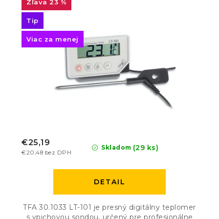
23 %
Tip
Viac za menej
€25,19
(29 ks)
Skladom
€20,48 bez DPH
DETAIL
TFA 30.1033 LT-101 je presný digitálny teplomer
s vpichovou sondou, určený pre profesionálne