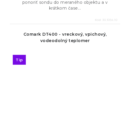
ponoriť sondu do meraného objektu a v
krátkom čase...
Kód:
30.1054.10
Comark DT400 - vreckový, vpichový,
vodeodolný teplomer
Tip