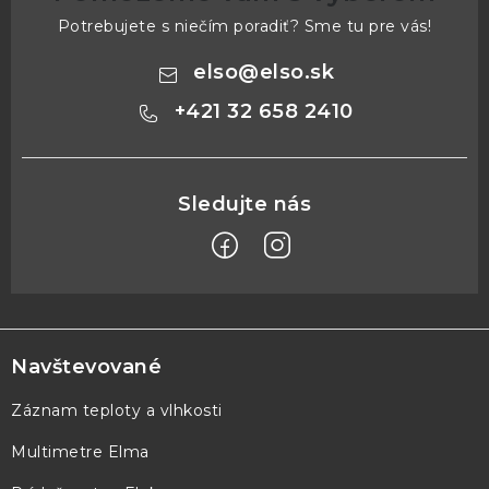
Potrebujete s niečím poradiť? Sme tu pre vás!
elso
@
elso.sk
+421 32 658 2410
Z
á
p
Navštevované
ä
Záznam teploty a vlhkosti
t
Multimetre Elma
i