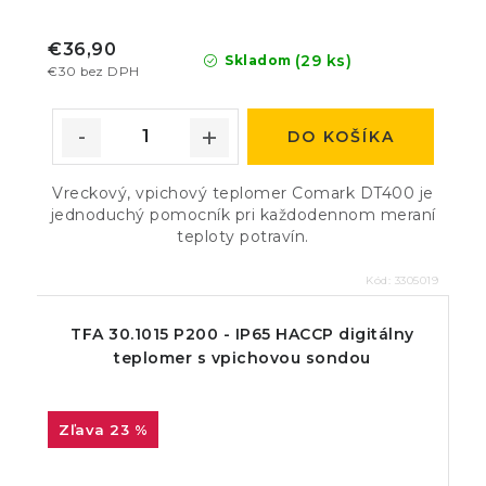
€36,90
(29 ks)
Skladom
€30 bez DPH
DO KOŠÍKA
Vreckový, vpichový teplomer Comark DT400 je
jednoduchý pomocník pri každodennom meraní
teploty potravín.
Kód:
3305019
TFA 30.1015 P200 - IP65 HACCP digitálny
teplomer s vpichovou sondou
23 %