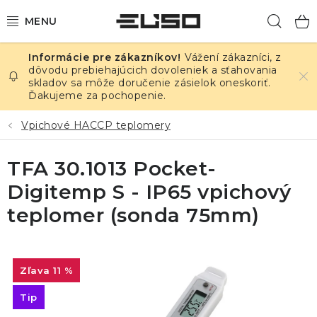
Prejsť
Hľad
na
obsah
Vážení zákazníci, z
ELEKTRINA
dôvodu prebiehajúcich dovoleniek a sťahovania
skladov sa môže doručenie zásielok oneskoriť.
Ďakujeme za pochopenie.
TEPLOTA A VLHKOSŤ
Vpichové HACCP teplomery
TLAK A ÚNIKY
TFA 30.1013 Pocket-
ZÁZNAMNÍKY
Digitemp S - IP65 vpichový
KALIBRÁCIA
teplomer (sonda 75mm)
TLAČ DPS
11 %
OSTATNÉ
Tip