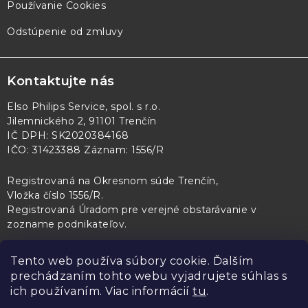
Používanie Cookies
Odstúpenie od zmluvy
Kontaktujte nás
Elso Philips Service, spol. s r.o.
Jilemnického 2, 91101 Trenčín
IČ DPH: SK2020384168
IČO: 31423388 Záznam: 1556/R
Registrovaná na Okresnom súde Trenčín,
Vložka číslo 1556/R
.
Registrovaná Úradom pre verejné obstarávanie v
zozname podnikateľov
.
Tento web používa súbory cookie. Ďalším
prechádzaním tohto webu vyjadrujete súhlas s
PL Servis
Kontroltech
Technický skúšobný ústav Piešťany
ich používaním. Viac informácií
tu
.