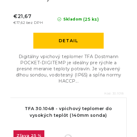
€21,67
(25 ks)
Skladom
€17,62 bez DPH
DETAIL
Digitálny vpichový teplomer TFA Dostmann
POCKET-DIGITEMP je ideálny pre rýchle a
presné meranie teploty potravín. Je vybavený
dlhou sondou, vodotesný (IP65) a spĺňa normy
HACCP...
Kód:
30.1018
TFA 30.1048 - vpichový teplomer do
vysokých teplôt (140mm sonda)
25 %