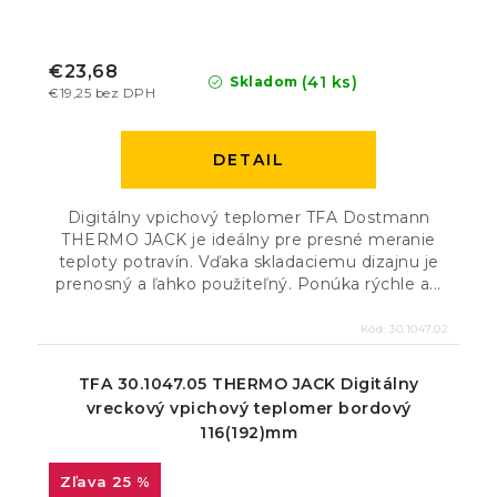
€23,68
(41 ks)
Skladom
€19,25 bez DPH
DETAIL
Digitálny vpichový teplomer TFA Dostmann
THERMO JACK je ideálny pre presné meranie
teploty potravín. Vďaka skladaciemu dizajnu je
prenosný a ľahko použiteľný. Ponúka rýchle a...
Kód:
30.1047.02
TFA 30.1047.05 THERMO JACK Digitálny
vreckový vpichový teplomer bordový
116(192)mm
25 %