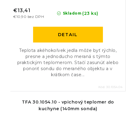
€13,41
(23 ks)
Skladom
€10,90 bez DPH
DETAIL
Teplota akéhokoľvek jedla môže byť rýchlo,
presne a jednoducho meraná s týmto
praktickým teplomerom. Stačí zasunúť alebo
ponoriť sondu do meraného objektu a v
krátkom čase...
Kód:
30.1054.04
TFA 30.1054.10 - vpichový teplomer do
kuchyne (140mm sonda)