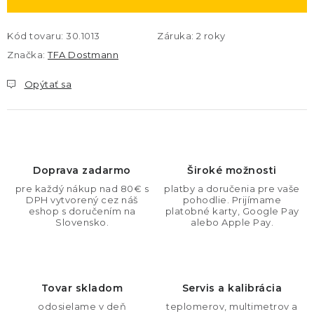
Kód tovaru:
30.1013
Záruka
:
2 roky
Značka:
TFA Dostmann
Opýtať sa
Doprava zadarmo
Široké možnosti
pre každý nákup nad 80€ s
platby a doručenia pre vaše
DPH vytvorený cez náš
pohodlie. Prijímame
eshop s doručením na
platobné karty, Google Pay
Slovensko.
alebo Apple Pay.
Tovar skladom
Servis a kalibrácia
odosielame v deň
teplomerov, multimetrov a