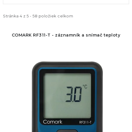
ý
a
p
d
i
e
Stránka
4
z
5
-
58
položiek celkom
s
n
p
i
COMARK RF311-T - záznamník a snímač teploty
r
e
o
p
d
r
u
o
k
d
t
u
o
k
v
t
o
v