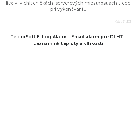
liečiv, v chladničkách, serverových miestnostiach alebo
pri vykonávaní...
Kód:
31.1054
TecnoSoft E-Log Alarm - Email alarm pre DLHT -
záznamník teploty a vlhkosti