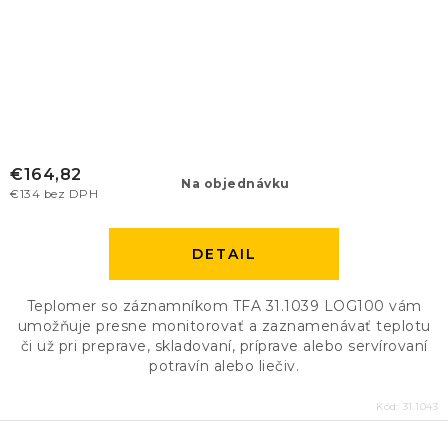
€164,82
Na objednávku
€134 bez DPH
DETAIL
Teplomer so záznamníkom TFA 31.1039 LOG100 vám
umožňuje presne monitorovať a zaznamenávať teplotu
či už pri preprave, skladovaní, príprave alebo servírovaní
potravín alebo liečiv.
Kód:
31.1043