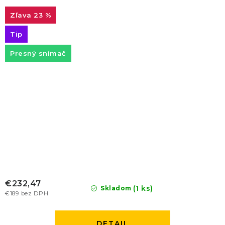
23 %
Tip
Presný snímač
€232,47
(1 ks)
Skladom
€189 bez DPH
DETAIL