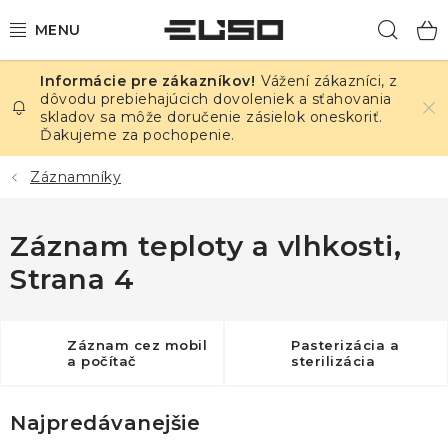
Prejsť
Hľad
na
obsah
Vážení zákazníci, z
ELEKTRINA
dôvodu prebiehajúcich dovoleniek a sťahovania
skladov sa môže doručenie zásielok oneskoriť.
Ďakujeme za pochopenie.
TEPLOTA A VLHKOSŤ
Záznamníky
TLAK A ÚNIKY
Záznam teploty a vlhkosti
,
ZÁZNAMNÍKY
Strana 4
KALIBRÁCIA
TLAČ DPS
Záznam cez mobil
Pasterizácia a
a počítač
sterilizácia
OSTATNÉ
Najpredávanejšie