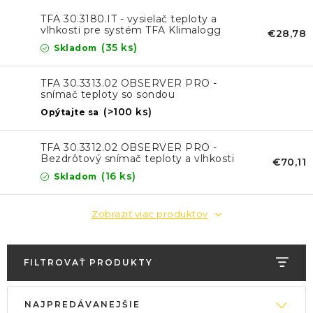
KONTAKTY
TFA 30.3180.IT - vysielač teploty a
vlhkosti pre systém TFA Klimalogg
€28,78
BLOG
PRO
(35 ks)
Skladom
ZNAČKY
TFA 30.3313.02 OBSERVER PRO -
snímač teploty so sondou
(>100 ks)
Obchodné podmienky
Opýtajte sa
GDPR
Slovník pojmov
TFA 30.3312.02 OBSERVER PRO -
Bezdrôtový snímač teploty a vlhkosti
€70,11
(16 ks)
Skladom
Zobraziť viac produktov
FILTROVAŤ PRODUKTY
V
R
NAJPREDÁVANEJŠIE