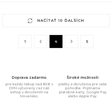
O
NAČÍTAŤ 10 ĎALŠÍCH
v
l
á
S
1
4
5
d
t
a
r
c
á
n
i
k
e
o
p
Doprava zadarmo
Široké možnosti
v
r
pre každý nákup nad 80€ s
platby a doručenia pre vaše
a
v
DPH vytvorený cez náš
pohodlie. Prijímame
n
eshop s doručením na
platobné karty, Google Pay
k
Slovensko.
alebo Apple Pay.
i
y
e
v