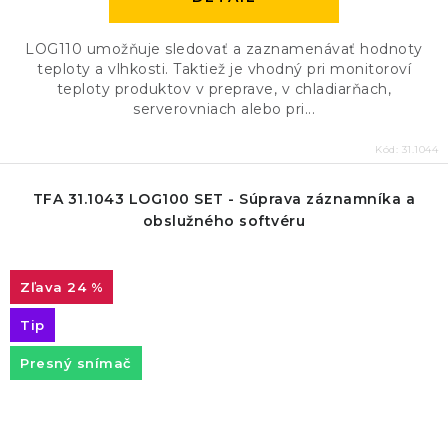
LOG110 umožňuje sledovať a zaznamenávať hodnoty
teploty a vlhkosti. Taktiež je vhodný pri monitoroví
teploty produktov v preprave, v chladiarňach,
serverovniach alebo pri...
Kód:
31.1044
TFA 31.1043 LOG100 SET - Súprava záznamníka a
obslužného softvéru
24 %
Tip
Presný snímač