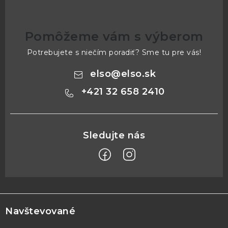
Pomôžeme vám s výberom
Potrebujete s niečím poradiť? Sme tu pre vás!
elso
@
elso.sk
+421 32 658 2410
Z
á
p
Navštevované
ä