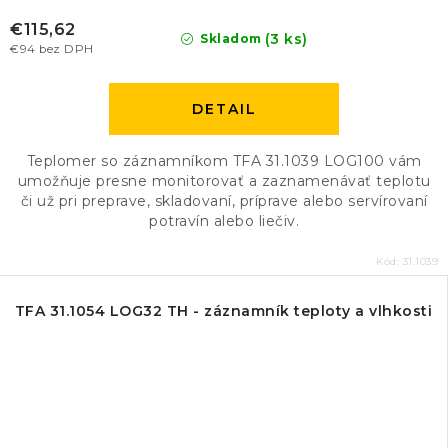
€115,62
(3 ks)
Skladom
€94 bez DPH
DETAIL
Teplomer so záznamníkom TFA 31.1039 LOG100 vám
umožňuje presne monitorovať a zaznamenávať teplotu
či už pri preprave, skladovaní, príprave alebo servírovaní
potravín alebo liečiv.
Kód:
31.1039
TFA 31.1054 LOG32 TH - záznamník teploty a vlhkosti