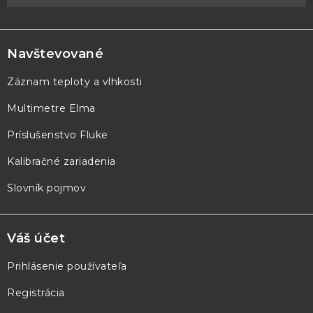
Z
á
p
Navštevované
ä
Záznam teploty a vlhkosti
t
Multimetre Elma
i
e
Príslušenstvo Fluke
Kalibračné zariadenia
Slovník pojmov
Váš účet
Prihlásenie používateľa
Registrácia