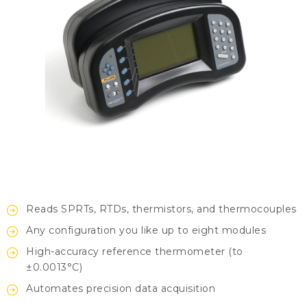
KONTAKTY
BLOG
ZNAČKY
Obchodné podmienky
GDPR
Slovník pojmov
Reads SPRTs, RTDs, thermistors, and thermocouples
Any configuration you like up to eight modules
High-accuracy reference thermometer (to
±0.0013°C)
Automates precision data acquisition