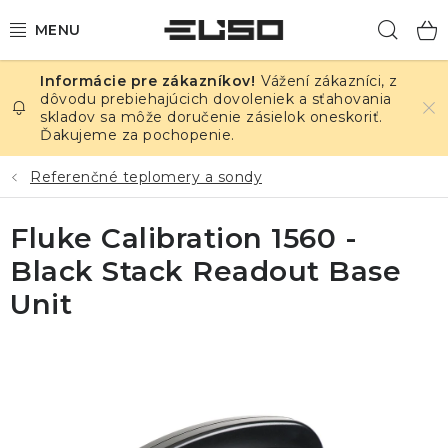
Prejsť
Hľad
na
obsah
Vážení zákazníci, z
ELEKTRINA
dôvodu prebiehajúcich dovoleniek a sťahovania
skladov sa môže doručenie zásielok oneskoriť.
Ďakujeme za pochopenie.
TEPLOTA A VLHKOSŤ
Referenčné teplomery a sondy
TLAK A ÚNIKY
Fluke Calibration 1560 -
ZÁZNAMNÍKY
Black Stack Readout Base
KALIBRÁCIA
Unit
TLAČ DPS
OSTATNÉ