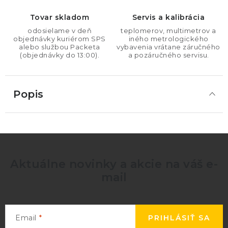
Tovar skladom
Servis a kalibrácia
odosielame v deň
teplomerov, multimetrov a
objednávky kuriérom SPS
iného metrologického
alebo službou Packeta
vybavenia vrátane záručného
(objednávky do 13:00).
a pozáručného servisu.
Popis
Aktuálne novinky a akcie na váš e-
mail
Email
PRIHLÁSIŤ SA