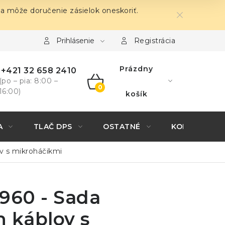
sa môže doručenie zásielok oneskoriť.
Prihlásenie
Registrácia
Prázdny
+421 32 658 2410
(po – pia: 8:00 –
16:00)
NÁKUPNÝ
košík
KOŠÍK
A
TLAČ DPS
OSTATNÉ
KONTAKTY
v s mikroháčikmi
960 - Sada
 káblov s