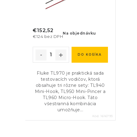
€152,52
Na objednávku
€124 bez DPH
DO KOŠÍKA
Fluke TL970 je praktická sada
testovacích vodičov, ktorá
obsahuje tri rôzne sety: TL940
Mini-Hook, TL950 Mini-Pincer a
TL960 Micro-Hook. Táto
všestranná kombinácia
umožňuje...
Kód:
1616793