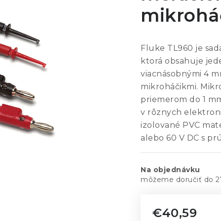
mikrohá
Fluke TL960 je sad
ktorá obsahuje jede
viacnásobnými 4 m
mikroháčikmi. Mikr
priemerom do 1 mm
v rôznych elektron
izolované PVC mate
alebo 60 V DC s pr
Na objednávku
2
€40,59