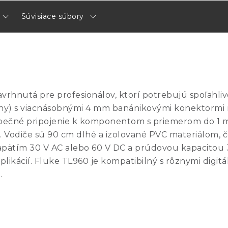
Súvisiace súbory
vrhnutá pre profesionálov, ktorí potrebujú spoľahliv
erny) s viacnásobnými 4 mm banánikovými konektormi
ečné pripojenie k komponentom s priemerom do 1 mm
diče sú 90 cm dlhé a izolované PVC materiálom, čo za
tím 30 V AC alebo 60 V DC a prúdovou kapacitou 3 
plikácií. Fluke TL960 je kompatibilný s rôznymi digit
.