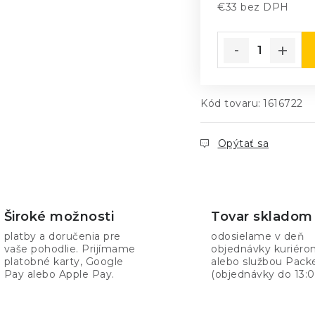
€33 bez DPH
Jednotková cena
Kód tovaru:
1616722
Opýtať sa
Široké možnosti
Tovar skladom
platby a doručenia pre
odosielame v deň
vaše pohodlie. Prijímame
objednávky kuriér
platobné karty, Google
alebo službou Pack
Pay alebo Apple Pay.
(objednávky do 13:0