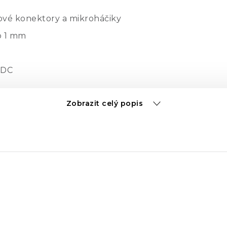
vé konektory a mikroháčiky
o 1 mm
 DC
Zobrazit celý popis
tre
ervený a čierny)