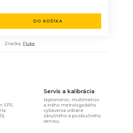
:
DO KOŠÍKA
Značka:
Fluke
Servis a kalibrácia
teplomerov, multimetrov
om SPS
a iného metrologického
eta
vybavenia vrátane
0).
záručného a pozáručného
servisu.