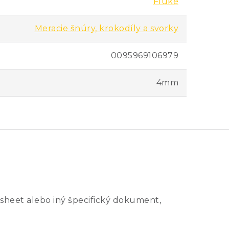
Fluke
Meracie šnúry, krokodíly a svorky
0095969106979
4mm
sheet alebo iný špecifický dokument,