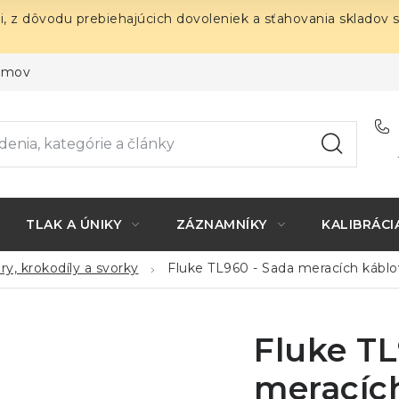
i, z dôvodu prebiehajúcich dovoleniek a sťahovania skladov 
ojmov
TLAK A ÚNIKY
ZÁZNAMNÍKY
KALIBRÁCI
ry, krokodíly a svorky
Fluke TL960 - Sada meracích káblo
Fluke TL
meracích