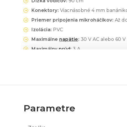
Dĺžka vodičov:
90 cm
Konektory:
Viacnásobné 4 mm banániko
Priemer pripojenia mikroháčikov:
Až d
Izolácia:
PVC
Maximálne
napätie
:
30 V AC alebo 60 V
Maximálny
prúd
:
3 A
Kompatibilita:
Rôzne digitálne multime
Obsah balenia:
Pár testovacích vodičov Fluke TL960 (č
Návod na použitie