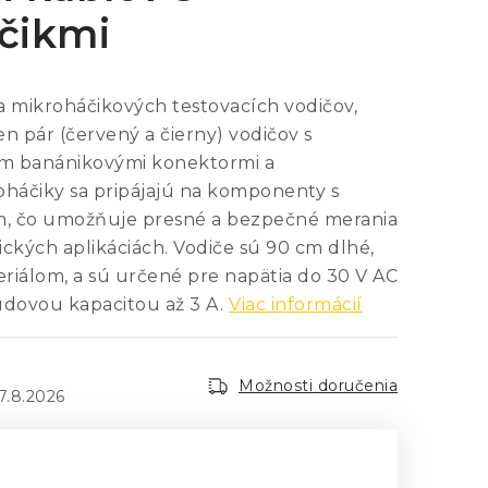
čikmi
a mikroháčikových testovacích vodičov,
n pár (červený a čierny) vodičov s
m banánikovými konektormi a
oháčiky sa pripájajú na komponenty s
, čo umožňuje presné a bezpečné merania
ických aplikáciách. Vodiče sú 90 cm dlhé,
riálom, a sú určené pre napätia do 30 V AC
údovou kapacitou až 3 A.
Viac informácií
Možnosti doručenia
7.8.2026