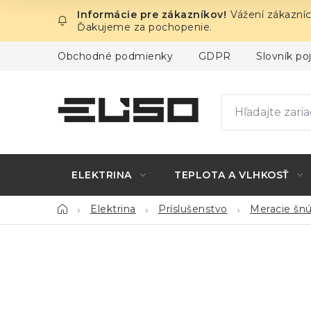
Prejsť
Vážení zákazníc
na
Ďakujeme za pochopenie.
obsah
Obchodné podmienky
GDPR
Slovník p
ELEKTRINA
TEPLOTA A VLHKOSŤ
Domov
Elektrina
Príslušenstvo
Meracie šnú