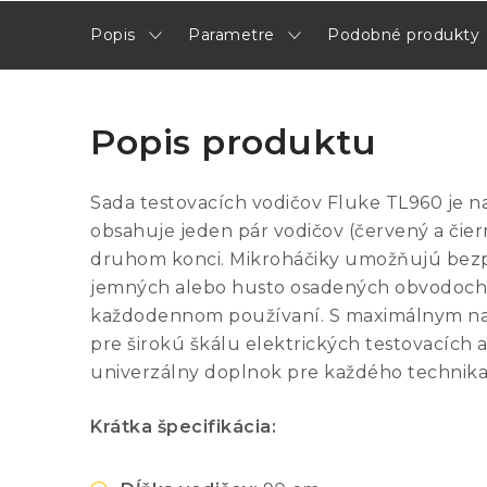
Popis
Parametre
Podobné produkty
Popis produktu
Sada testovacích vodičov Fluke TL960 je na
obsahuje jeden pár vodičov (červený a či
druhom konci. Mikroháčiky umožňujú bezp
jemných alebo husto osadených obvodoch. Vo
každodennom používaní. S maximálnym napä
pre širokú škálu elektrických testovacích a
univerzálny doplnok pre každého technika
Krátka špecifikácia: