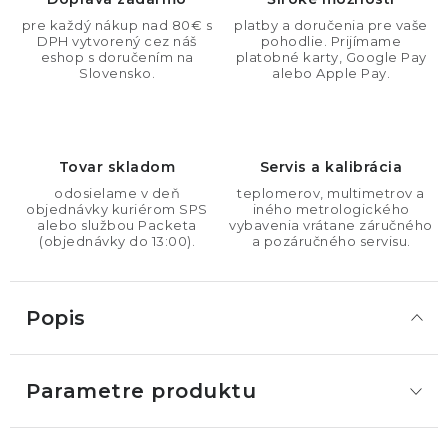
pre každý nákup nad 80€ s
platby a doručenia pre vaše
DPH vytvorený cez náš
pohodlie. Prijímame
eshop s doručením na
platobné karty, Google Pay
Slovensko.
alebo Apple Pay.
Tovar skladom
Servis a kalibrácia
odosielame v deň
teplomerov, multimetrov a
objednávky kuriérom SPS
iného metrologického
alebo službou Packeta
vybavenia vrátane záručného
(objednávky do 13:00).
a pozáručného servisu.
Popis
Parametre produktu