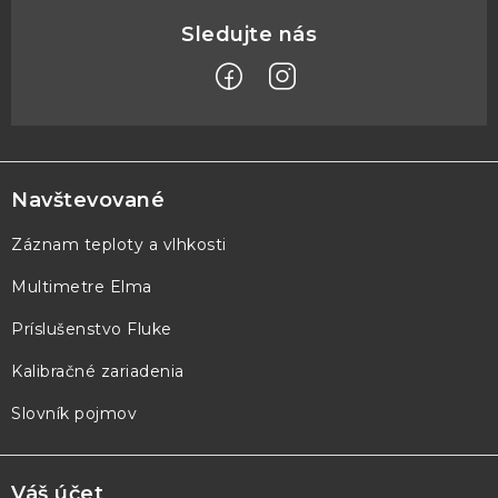
Z
á
p
Navštevované
ä
Záznam teploty a vlhkosti
t
Multimetre Elma
i
e
Príslušenstvo Fluke
Kalibračné zariadenia
Slovník pojmov
Váš účet