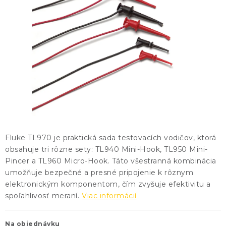
KONTAKTY
BLOG
ZNAČKY
Obchodné podmienky
GDPR
Slovník pojmov
Fluke TL970 je praktická sada testovacích vodičov, ktorá
obsahuje tri rôzne sety: TL940 Mini-Hook, TL950 Mini-
Pincer a TL960 Micro-Hook. Táto všestranná kombinácia
umožňuje bezpečné a presné pripojenie k rôznym
elektronickým komponentom, čím zvyšuje efektivitu a
spoľahlivosť meraní.
Viac informácií
Na objednávku