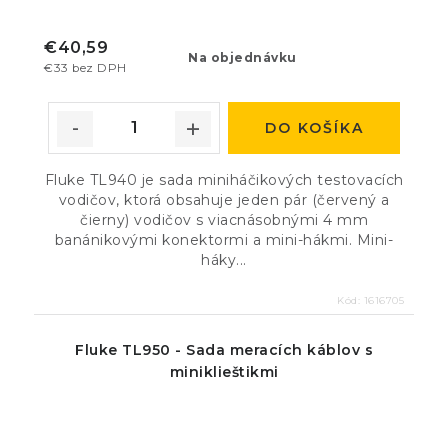
€40,59
Na objednávku
€33 bez DPH
DO KOŠÍKA
Fluke TL940 je sada miniháčikových testovacích
vodičov, ktorá obsahuje jeden pár (červený a
čierny) vodičov s viacnásobnými 4 mm
banánikovými konektormi a mini-hákmi. Mini-
háky...
Kód:
1616705
Fluke TL950 - Sada meracích káblov s
miniklieštikmi