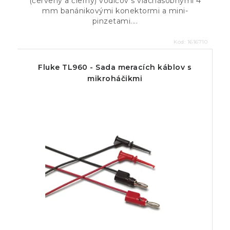
(červený a čierny) vodičov s viacnásobnými 4
mm banánikovými konektormi a mini-
pinzetami....
Kód:
1616710
Fluke TL960 - Sada meracích káblov s
mikroháčikmi