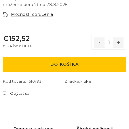
28.8.2026
Možnosti doručenia
€152,52
€124 bez DPH
Jednotková cena:
DO KOŠÍKA
Kód tovaru:
1616793
Značka:
Fluke
Opýtať sa
Doprava zadarmo
Široké možnosti