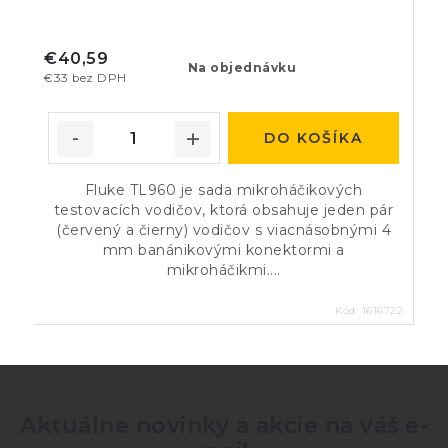
€40,59
Na objednávku
€33 bez DPH
DO KOŠÍKA
Fluke TL960 je sada mikroháčikových
testovacích vodičov, ktorá obsahuje jeden pár
(červený a čierny) vodičov s viacnásobnými 4
mm banánikovými konektormi a
mikroháčikmi....
Kód:
1616722
Aktuálne novinky a akcie na váš e-