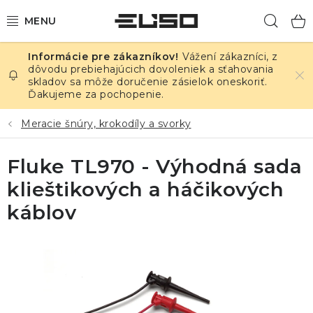
Prejsť
Hľad
na
obsah
Vážení zákazníci, z
ELEKTRINA
dôvodu prebiehajúcich dovoleniek a sťahovania
skladov sa môže doručenie zásielok oneskoriť.
Ďakujeme za pochopenie.
TEPLOTA A VLHKOSŤ
Meracie šnúry, krokodíly a svorky
TLAK A ÚNIKY
Fluke TL970 - Výhodná sada
ZÁZNAMNÍKY
klieštikových a háčikových
KALIBRÁCIA
káblov
TLAČ DPS
OSTATNÉ