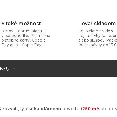
Široké možnosti
Tovar skladom
platby a doručenia pre
odosielame v deň
vaše pohodlie. Prijímame
objednávky kuriér
platobné karty, Google
alebo službou Pack
Pay alebo Apple Pay.
(objednávky do 13:0
dukty
ý rozsah
, typ
sekundárneho
obvodu (
250 mA
alebo 3