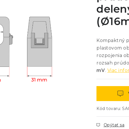
delen
(Ø16
Kompaktný pr
plastovom o
rozpojenia o
rozsah prúdo
mV
.
Viac info
Kód tovaru:
SA
Opýtať sa