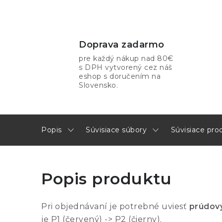
Doprava zadarmo
pre každý nákup nad 80€
s DPH vytvorený cez náš
eshop s doručením na
Slovensko.
Popis
Súvisiace súbory
Súvisiace pro
Popis produktu
Pri objednávaní je potrebné uviesť
prúdov
je P1 (červený) -> P2 (čierny).