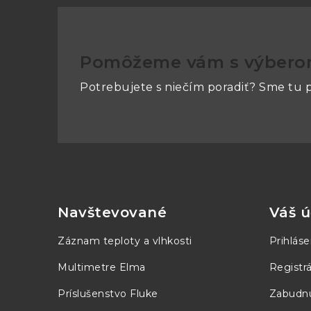
Základné vlastnosti
Kontinuálne preťaženie
Pomôžeme vám s výber
Potrebujete s niečím poradiť? Sme tu p
Krátkodobé maximálne preťaženie
Dynamická prúdová špička
Z
á
Maximálne
napätie
p
Navštevované
Váš ú
Testované napätie
ä
Záznam teploty a vlhkosti
Prihláse
t
Frekvencia
Multimetre Elma
Registrá
i
Príslušenstvo Fluke
Zabudnu
Parametre