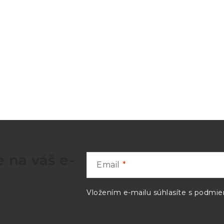
 na váš e-
Email
Vložením e-mailu súhlasíte s
podmien