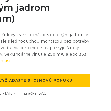
ým jadrom
mm)
údový transformátor s deleným jadrom v
bale s jednoduchou montážou bez potreby
bvodu. Viacero modelov pokryje široký
v. Sekundárne vinutie
250 mA
alebo
333
rmácií
VYŽIADAJTE SI CENOVÚ PONUKU
CI-TA16P
Značka:
SACI