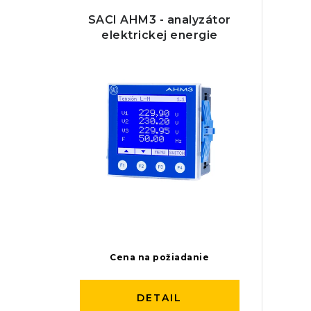
SACI AHM3 - analyzátor
elektrickej energie
60
75
100
150
200
250
Cena na požiadanie
300
DETAIL