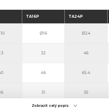
TA16P
TA24P
10
Ø16
Ø24
23
32
46
40
46
65.4
26
31
35
Zobrazit celý popis