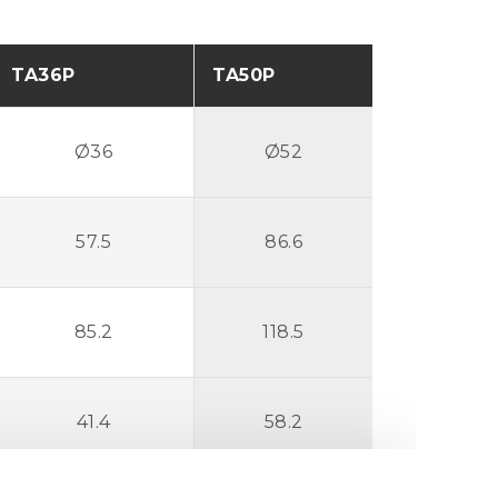
TA36P
TA50P
Ø36
Ø52
57.5
86.6
85.2
118.5
41.4
58.2