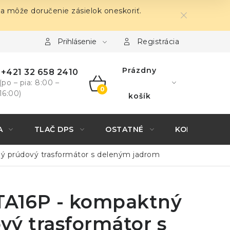
sa môže doručenie zásielok oneskoriť.
Prihlásenie
Registrácia
Prázdny
+421 32 658 2410
(po – pia: 8:00 –
16:00)
NÁKUPNÝ
košík
KOŠÍK
A
TLAČ DPS
OSTATNÉ
KONTAKTY
ý prúdový trasformátor s deleným jadrom
TA16P - kompaktný
vý trasformátor s