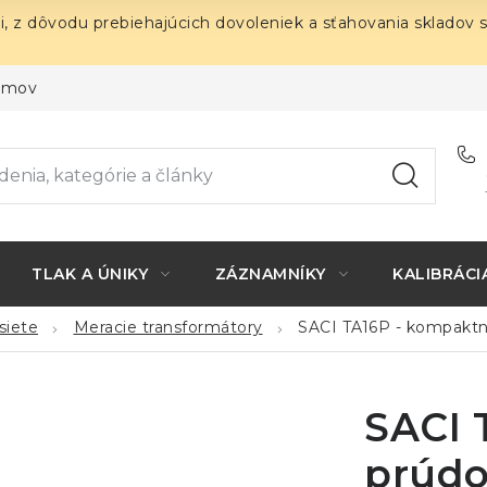
i, z dôvodu prebiehajúcich dovoleniek a sťahovania skladov 
ojmov
TLAK A ÚNIKY
ZÁZNAMNÍKY
KALIBRÁCI
siete
Meracie transformátory
SACI TA16P - kompaktn
SACI 
prúdo