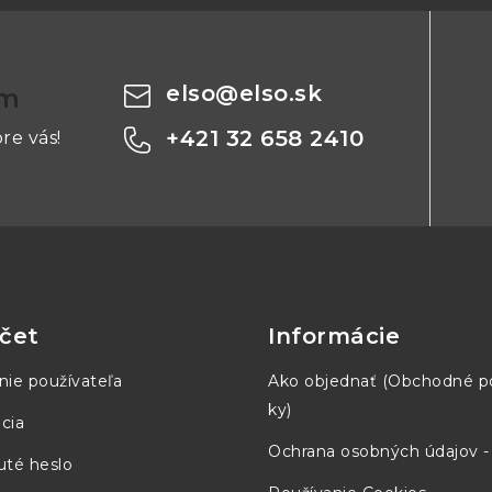
1.5 × Nominálu
elso
@
elso.sk
om
+421 32 658 2410
re vás!
60 × Nominálu
2.5 × Krátkodobého maximálneh
750 V AC
čet
Informácie
3 kV, 1 min
nie používateľa
Ako objednať (Obchodné 
50 ... 60 Hz
ky)
cia
Ochrana osobných údajov 
té heslo