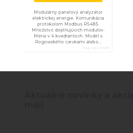
400
Modulárny panelový analyzátor
elektrickej energie. Komunikácia
500
protokolom Modbus RS485.
Množstvo doplňujúcich modulov.
Meria v 4 kvadrantoch. Model s
600
Rogowského cievkami alebo...
Kód:
SACI-AHM3
750
800
1000
Aktuálne novinky a akcie
mail