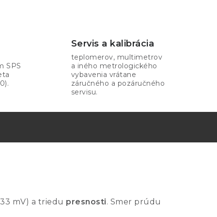
Servis a kalibrácia
teplomerov, multimetrov
om SPS
a iného metrologického
eta
vybavenia vrátane
0).
záručného a pozáručného
servisu.
33 mV) a triedu
presnosti
. Smer prúdu