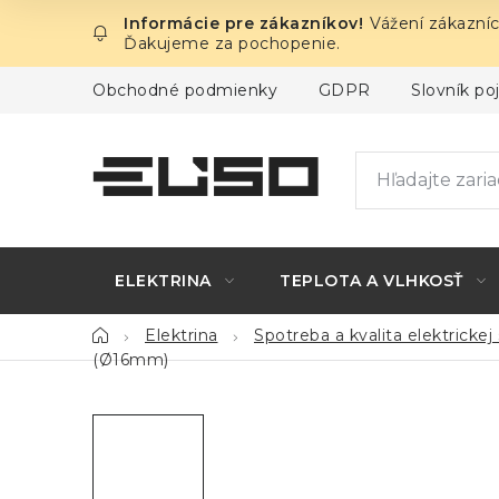
Prejsť
Vážení zákazníc
na
Ďakujeme za pochopenie.
obsah
Obchodné podmienky
GDPR
Slovník p
ELEKTRINA
TEPLOTA A VLHKOSŤ
Domov
Elektrina
Spotreba a kvalita elektrickej 
(Ø16mm)