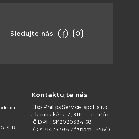
o preťaženia
Kontaktujte nás
Elso Philips Service, spol. s r.o.
podmien
Jilemnického 2, 91101 Trenčín
IČ DPH: SK2020384168
- GDPR
IČO: 31423388 Záznam: 1556/R