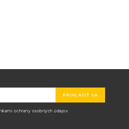
2.5
5
5
7.5
2.5
5
5
10
2.5
5
2.5
5
2.5
5
2.5
5
PRIHLÁSIŤ SA
kami ochrany osobných údajov