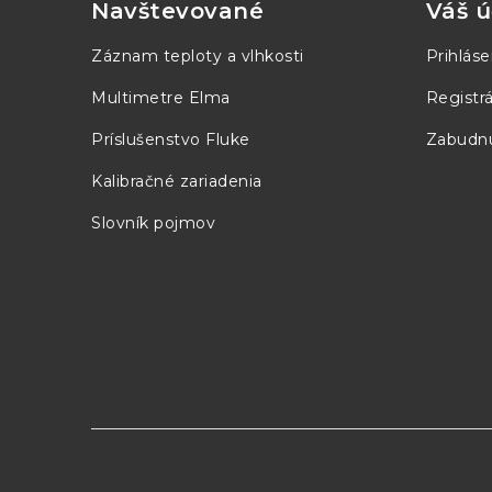
p
Navštevované
Váš ú
ä
Záznam teploty a vlhkosti
Prihláse
t
Multimetre Elma
Registrá
i
Príslušenstvo Fluke
Zabudnu
e
Kalibračné zariadenia
Slovník pojmov