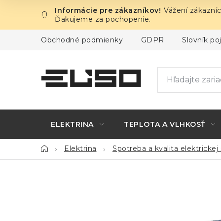
Prejsť
Vážení zákazníc
na
Ďakujeme za pochopenie.
obsah
Obchodné podmienky
GDPR
Slovník p
ELEKTRINA
TEPLOTA A VLHKOSŤ
Domov
Elektrina
Spotreba a kvalita elektrickej 