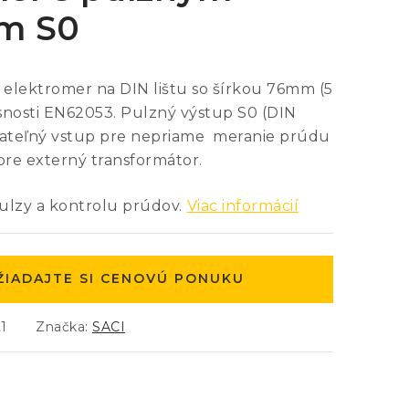
m S0
elektromer na DIN lištu so šírkou 76mm (5
esnosti EN62053. Pulzný výstup S0 (DIN
ateľný vstup pre nepriame meranie prúdu
e pre externý transformátor.
pulzy a kontrolu prúdov.
Viac informácií
ŽIADAJTE SI CENOVÚ PONUKU
1
Značka:
SACI