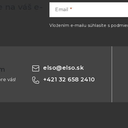
 na váš e-
Email
Vložením e-mailu súhlasíte s
podmien
elso
@
elso.sk
om
+421 32 658 2410
re vás!