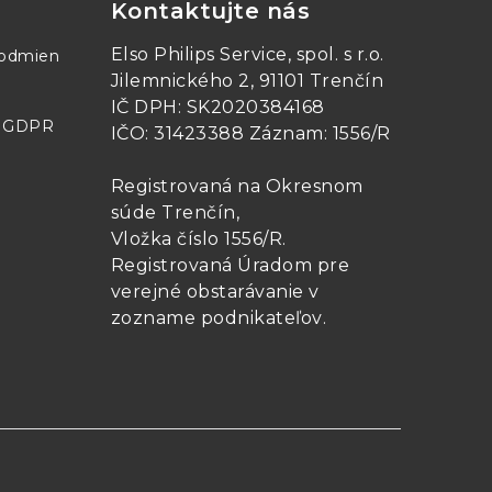
Kontaktujte nás
Elso Philips Service, spol. s r.o.
podmien
Jilemnického 2, 91101 Trenčín
IČ DPH: SK2020384168
- GDPR
IČO: 31423388 Záznam: 1556/R
Registrovaná na Okresnom
súde Trenčín,
Vložka číslo 1556/R
.
Registrovaná Úradom pre
verejné obstarávanie v
zozname podnikateľov
.