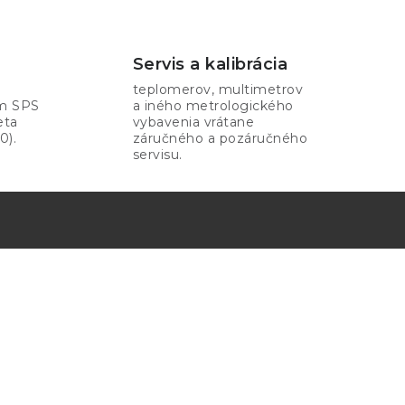
Servis a kalibrácia
teplomerov, multimetrov
om SPS
a iného metrologického
eta
vybavenia vrátane
0).
záručného a pozáručného
servisu.