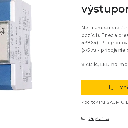
výstupo
Nepriamo-merajúci 
pozícií). Trieda pr
43864). Programov
(x/5 A) - pripojeni
8 číslic, LED na im
VY
Kód tovaru:
SACI-TCIL
Opýtať sa