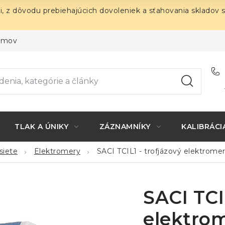
i, z dôvodu prebiehajúcich dovoleniek a sťahovania skladov 
ojmov
TLAK A ÚNIKY
ZÁZNAMNÍKY
KALIBRÁCI
siete
Elektromery
SACI TCIL1 - trofjázový elektrom
SACI TCI
elektro