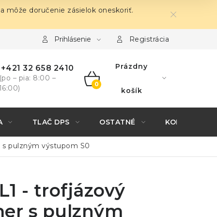
sa môže doručenie zásielok oneskoriť.
Prihlásenie
Registrácia
Prázdny
+421 32 658 2410
(po – pia: 8:00 –
16:00)
NÁKUPNÝ
košík
KOŠÍK
A
TLAČ DPS
OSTATNÉ
KONTAKTY
er s pulzným výstupom S0
L1 - trofjázový
mer s pulzným