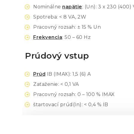
Nominálne
napätie
: (Un): 3 x 230 (400)
Spotreba: < 8 VA, 2W
Pracovný rozsah: ± 15 % Un
Frekvencia
: 50 – 60 Hz
Prúdový vstup
Prúd
IB (IMAX): 1,5 (6) A
Zaťaženie: < 0,1 VA
Pracovný rozsah: 0 – 100 % IMAX
štartovací prúd(In): < 0,4 % IB
Impulzný výstup (optočl