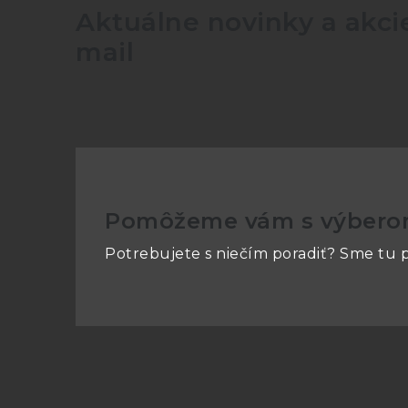
Aktuálne novinky a akcie
mail
Pomôžeme vám s výber
Potrebujete s niečím poradiť? Sme tu p
Z
á