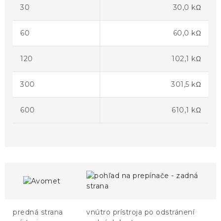
30
30,0 kΩ
60
60,0 kΩ
120
102,1 kΩ
300
301,5 kΩ
600
610,1 kΩ
predná strana
vnútro prístroja po odstránení