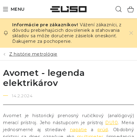
Prejsť
Hľad
na
obsah
Vážení zákazníci, z
ELEKTRINA
dôvodu prebiehajúcich dovoleniek a sťahovania
skladov sa môže doručenie zásielok oneskoriť.
Ďakujeme za pochopenie.
TEPLOTA A VLHKOSŤ
Z histórie metrológie
TLAK A ÚNIKY
Avomet - legenda
ZÁZNAMNÍKY
elektrikárov
KALIBRÁCIA
14.2.2024
TLAČ DPS
Avomet je historický prenosný ručičkový (analógový)
OSTATNÉ
merací prístroj. Jeho nástupcom je prístroj
DU10
. Meria
jednosmerné aj striedavé
napätie
a
prúd
. Obdobný
prístroj sa dnes označuje ako
multimeter
(impedancia