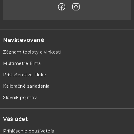
Z
á
p
Navštevované
ä
Záznam teploty a vlhkosti
t
Multimetre Elma
i
e
Príslušenstvo Fluke
Kalibračné zariadenia
Slovník pojmov
Váš účet
Prihlásenie používateľa