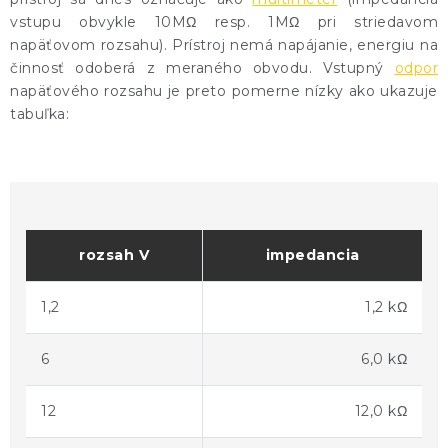
KONTAKTY
vstupu obvykle 10MΩ resp. 1MΩ pri striedavom
napäťovom rozsahu). Prístroj nemá napájanie, energiu na
BLOG
činnosť odoberá z meraného obvodu. Vstupný
odpor
napäťového rozsahu je preto pomerne nízky ako ukazuje
ZNAČKY
tabuľka:
Obchodné podmienky
GDPR
Slovník pojmov
rozsah V
impedancia
1,2
1,2 kΩ
6
6,0 kΩ
12
12,0 kΩ