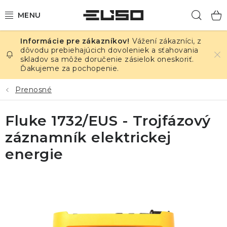
Prejsť
Hľad
na
obsah
Vážení zákazníci, z
ELEKTRINA
dôvodu prebiehajúcich dovoleniek a sťahovania
skladov sa môže doručenie zásielok oneskoriť.
Ďakujeme za pochopenie.
TEPLOTA A VLHKOSŤ
Prenosné
TLAK A ÚNIKY
Fluke 1732/EUS - Trojfázový
ZÁZNAMNÍKY
záznamník elektrickej
KALIBRÁCIA
energie
TLAČ DPS
OSTATNÉ