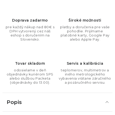
Doprava zadarmo
Široké možnosti
pre každý nákup nad 80€ s
platby a doručenia pre vaše
DPH vytvorený cez náš
pohodlie. Prijímame
eshop s doručením na
platobné karty, Google Pay
Slovensko.
alebo Apple Pay.
Tovar skladom
Servis a kalibrácia
odosielame v deň
teplomerov, multimetrov a
objednávky kuriérom SPS
iného metrologického
alebo službou Packeta
vybavenia vrátane záručného
(objednávky do 13:00).
a pozáručného servisu.
Popis