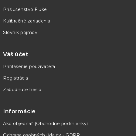
i
e
Príslušenstvo Fluke
Kalibračné zariadenia
Slovník pojmov
Váš účet
Prihlásenie používateľa
Registrácia
Zabudnuté heslo
Informácie
Ako objednať (Obchodné podmienky)
Ochrana osobných údajov - GDPR