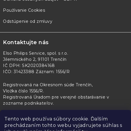
Používanie Cookies
Odstúpenie od zmluvy
Kontaktujte nás
Elso Philips Service, spol. s r.o.
Jilemnického 2, 91101 Trenčín
IČ DPH: SK2020384168
IČO: 31423388 Záznam: 1556/R
Registrovaná na Okresnom súde Trenčín,
Vložka číslo 1556/R
.
Registrovaná Úradom pre verejné obstarávanie v
zozname podnikateľov
.
Tento web používa súbory cookie. Ďalším
prechádzaním tohto webu vyjadrujete súhlas s
PL Servis
Kontroltech
Technický skúšobný ústav Piešťany