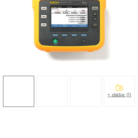
KONTAKTY
BLOG
ZNAČKY
Obchodné podmienky
GDPR
Slovník pojmov
+ ďalšie (1)