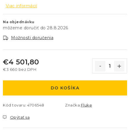
Viac informácií
Na objednávku
28.8.2026
Možnosti doručenia
€4 501,80
€3 660 bez DPH
Jednotková cena:
DO KOŠÍKA
Kód tovaru:
4706548
Značka:
Fluke
Opýtať sa