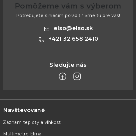
Pomôžeme vám s výberom
Potrebujete s niečím poradiť? Sme tu pre vás!
elso
@
elso.sk
+421 32 658 2410
Z
á
p
Navštevované
ä
Záznam teploty a vlhkosti
t
Multimetre Elma