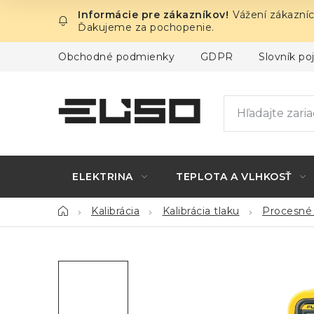
Prejsť
Vážení zákazníc
na
Ďakujeme za pochopenie.
obsah
Obchodné podmienky
GDPR
Slovník p
ELEKTRINA
TEPLOTA A VLHKOSŤ
Domov
Kalibrácia
Kalibrácia tlaku
Procesné 