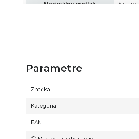
Maximálny pretlak
5x z ro
Fluke 718 30G
Rozsah
-850 mb
Rozlíšenie
0,1 mba
Maximálny pretlak
5x z ro
Fluke 718 100G
Značka
Rozsah
-850 mb
Kategória
Rozlíšenie
0,1 mba
EAN
Maximálny pretlak
2x z ro
Meranie a zobrazenie