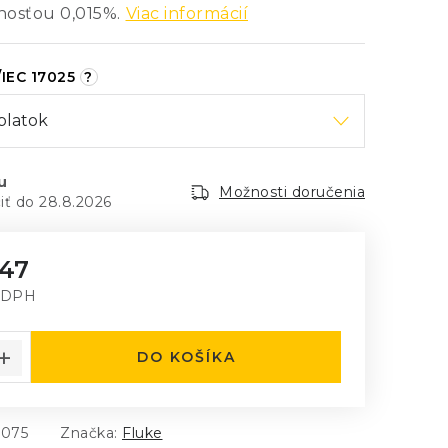
nosťou 0,015%.
Viac informácií
/IEC 17025
?
u
Možnosti doručenia
28.8.2026
,47
 DPH
á cena:
DO KOŠÍKA
5075
Značka:
Fluke