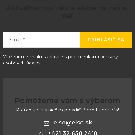
Aktuálne novinky a akcie na váš e-
mail
Email
PRIHLÁSIŤ SA
Vložením e-mailu súhlasíte s
podmienkami ochrany
osobných údajov
Pomôžeme vám s výberom
Potrebujete s niečím poradiť? Sme tu pre vás!
elso
@
elso.sk
+421 32 658 2410