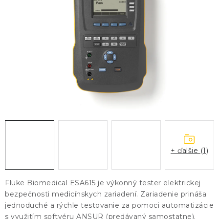
KONTAKTY
BLOG
ZNAČKY
Obchodné podmienky
GDPR
Slovník pojmov
+ ďalšie (1)
Fluke Biomedical ESA615 je výkonný tester elektrickej
bezpečnosti medicínskych zariadení. Zariadenie prináša
jednoduché a rýchle testovanie za pomoci automatizácie
s využitím softvéru ANSUR (predávaný samostatne).