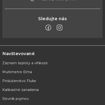
Z
á
p
Navštevované
ä
Záznam teploty a vlhkosti
t
Multimetre Elma
i
e
Príslušenstvo Fluke
Kalibračné zariadenia
Slovník pojmov