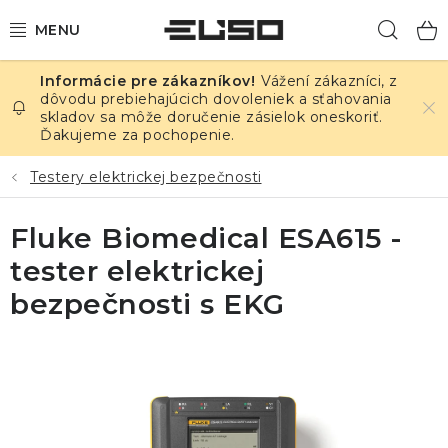
Prejsť
Hľad
na
obsah
Vážení zákazníci, z
ELEKTRINA
dôvodu prebiehajúcich dovoleniek a sťahovania
skladov sa môže doručenie zásielok oneskoriť.
Ďakujeme za pochopenie.
TEPLOTA A VLHKOSŤ
Testery elektrickej bezpečnosti
TLAK A ÚNIKY
Fluke Biomedical ESA615 -
ZÁZNAMNÍKY
tester elektrickej
KALIBRÁCIA
bezpečnosti s EKG
TLAČ DPS
OSTATNÉ