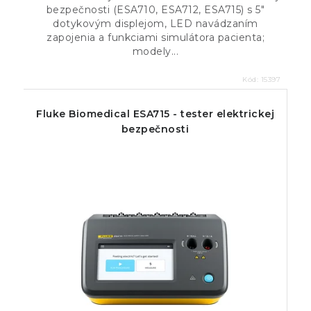
bezpečnosti (ESA710, ESA712, ESA715) s 5″
dotykovým displejom, LED navádzaním
zapojenia a funkciami simulátora pacienta;
modely...
Kód:
15397
Fluke Biomedical ESA715 - tester elektrickej
bezpečnosti