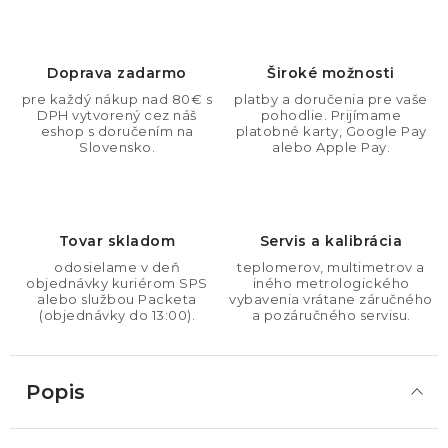
Doprava zadarmo
Široké možnosti
pre každý nákup nad 80€ s
platby a doručenia pre vaše
DPH vytvorený cez náš
pohodlie. Prijímame
eshop s doručením na
platobné karty, Google Pay
Slovensko.
alebo Apple Pay.
Tovar skladom
Servis a kalibrácia
odosielame v deň
teplomerov, multimetrov a
objednávky kuriérom SPS
iného metrologického
alebo službou Packeta
vybavenia vrátane záručného
(objednávky do 13:00).
a pozáručného servisu.
Popis