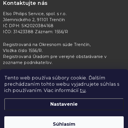
Kontaktujte nás
Elso Philips Service, spol. s r.o.
Jilemnického 2, 91101 Trenčín
IČ DPH: SK2020384168
IČO: 31423388 Záznam: 1556/R
Registrovaná na Okresnom súde Trenčín,
Vložka číslo 1556/R
.
Registrovaná Úradom pre verejné obstarávanie v
zozname podnikateľov
.
Tento web používa súbory cookie. Ďalším
prechádzaním tohto webu vyjadrujete súhlas s
PL Servis
Kontroltech
Technický skúšobný ústav Piešťany
ich používaním. Viac informácií
tu
.
Nastavenie
Copyright 2026
Elso Philips Service
. Všetky práva vyhradené.
Upraviť
Súhlasím
nastavenie cookies