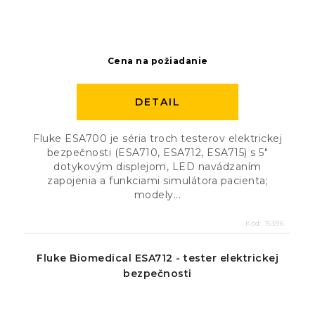
Cena na požiadanie
DETAIL
Fluke ESA700 je séria troch testerov elektrickej
bezpečnosti (ESA710, ESA712, ESA715) s 5″
dotykovým displejom, LED navádzaním
zapojenia a funkciami simulátora pacienta;
modely...
Kód:
15396
Fluke Biomedical ESA712 - tester elektrickej
bezpečnosti