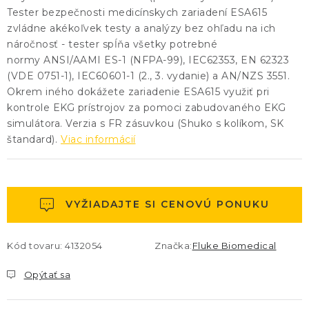
Tester bezpečnosti medicínskych zariadení ESA615
zvládne akékoľvek testy a analýzy bez ohľadu na ich
náročnosť - tester spĺňa všetky potrebné
normy
ANSI/AAMI ES-1 (NFPA-99), IEC62353, EN 62323
(VDE 0751-1), IEC60601-1 (2., 3. vydanie) a AN/NZS 3551.
Okrem iného dokážete zariadenie ESA615 využiť pri
kontrole EKG prístrojov za pomoci zabudovaného EKG
simulátora. Verzia s FR zásuvkou (Shuko s kolíkom, SK
štandard).
Viac informácií
VYŽIADAJTE SI CENOVÚ PONUKU
Kód tovaru:
4132054
Značka:
Fluke Biomedical
Opýtať sa