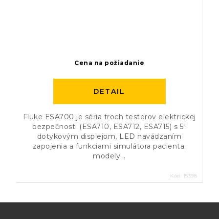
Cena na požiadanie
DETAIL
Fluke ESA700 je séria troch testerov elektrickej
bezpečnosti (ESA710, ESA712, ESA715) s 5″
dotykovým displejom, LED navádzaním
zapojenia a funkciami simulátora pacienta;
modely...
Kód:
15398