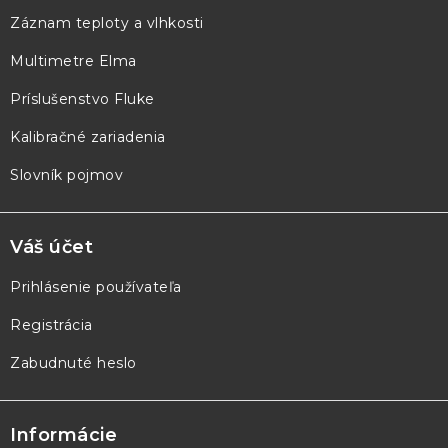
ä
Záznam teploty a vlhkosti
t
Multimetre Elma
i
e
Príslušenstvo Fluke
Kalibračné zariadenia
Slovník pojmov
Váš účet
Prihlásenie používateľa
Registrácia
Zabudnuté heslo
Informácie