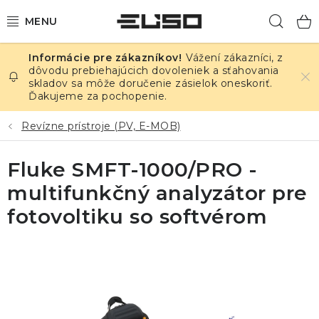
Prejsť
Hľad
na
obsah
Vážení zákazníci, z
ELEKTRINA
dôvodu prebiehajúcich dovoleniek a sťahovania
skladov sa môže doručenie zásielok oneskoriť.
Ďakujeme za pochopenie.
TEPLOTA A VLHKOSŤ
Revízne prístroje (PV, E-MOB)
TLAK A ÚNIKY
Fluke SMFT-1000/PRO -
ZÁZNAMNÍKY
multifunkčný analyzátor pre
KALIBRÁCIA
fotovoltiku so softvérom
TLAČ DPS
OSTATNÉ