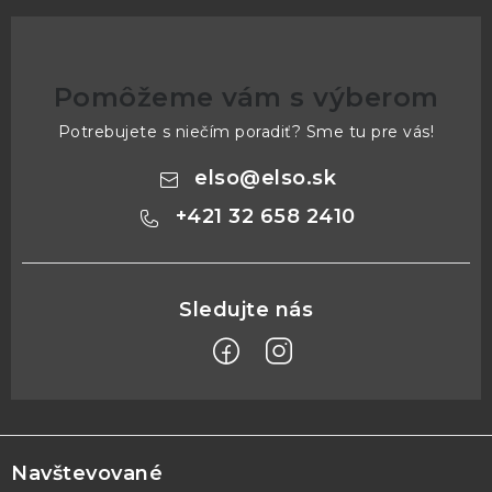
Pomôžeme vám s výberom
Potrebujete s niečím poradiť? Sme tu pre vás!
elso
@
elso.sk
+421 32 658 2410
Z
á
p
Navštevované