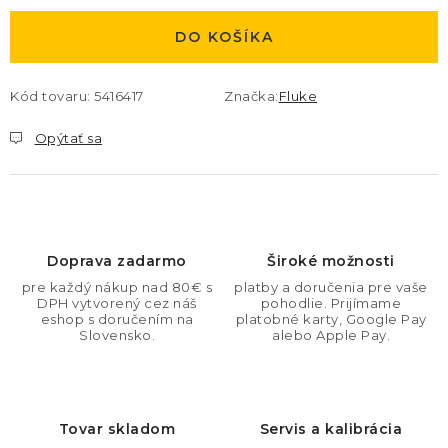
DO KOŠÍKA
Kód tovaru:
5416417
Značka:
Fluke
Opýtať sa
Doprava zadarmo
Široké možnosti
pre každý nákup nad 80€ s
platby a doručenia pre vaše
DPH vytvorený cez náš
pohodlie. Prijímame
eshop s doručením na
platobné karty, Google Pay
Slovensko.
alebo Apple Pay.
Tovar skladom
Servis a kalibrácia