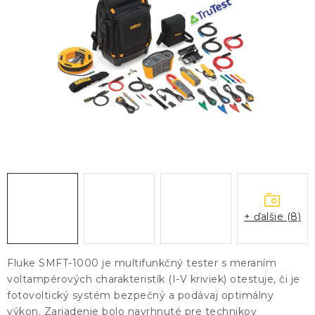
KONTAKTY
BLOG
ZNAČKY
Obchodné podmienky
GDPR
Slovník pojmov
+ ďalšie (8)
Fluke SMFT-1000 je multifunkčný tester s meraním
voltampérových charakteristík (I-V kriviek) otestuje, či je
fotovoltický systém bezpečný a podávaj optimálny
výkon. Zariadenie bolo navrhnuté pre technikov