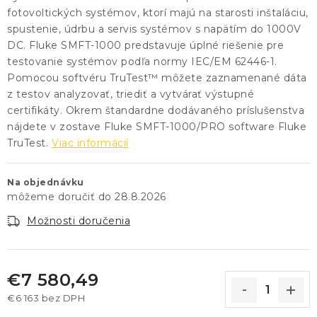
fotovoltických systémov, ktorí majú na starosti inštaláciu,
spustenie, údrbu a servis systémov s napätím do 1000V
DC. Fluke SMFT-1000 predstavuje úplné riešenie pre
testovanie systémov podľa normy IEC/EM 62446-1.
Pomocou softvéru TruTest™ môžete zaznamenané dáta
z testov analyzovať, triediť a vytvárať výstupné
certifikáty. Okrem štandardne dodávaného príslušenstva
nájdete v zostave Fluke SMFT-1000/PRO software Fluke
TruTest.
Viac informácií
Na objednávku
28.8.2026
Možnosti doručenia
€7 580,49
€6 163 bez DPH
Jednotková cena: