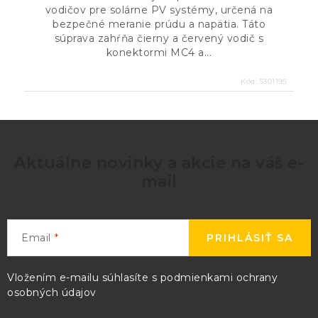
vodičov pre solárne PV systémy, určená na
bezpečné meranie prúdu a napätia. Táto
súprava zahŕňa čierny a červený vodič s
konektormi MC4 a...
Kód:
5301195
Aktuálne novinky a akcie na váš e-
mail
Email
PRIHLÁSIŤ SA
Vložením e-mailu súhlasíte s
podmienkami ochrany
osobných údajov