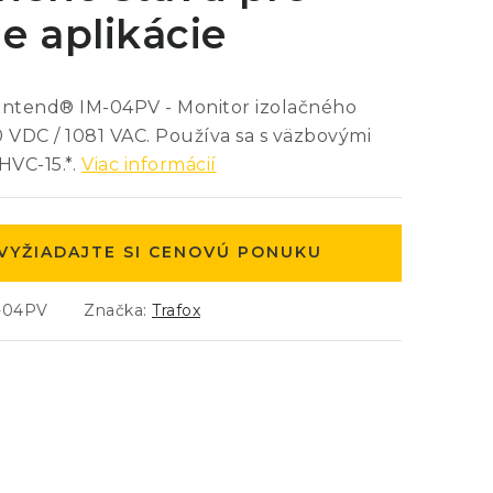
e aplikácie
intend® IM-04PV - Monitor izolačného
 VDC / 1081 VAC. Používa sa s väzbovými
HVC-15.*.
Viac informácií
VYŽIADAJTE SI CENOVÚ PONUKU
-04PV
Značka:
Trafox