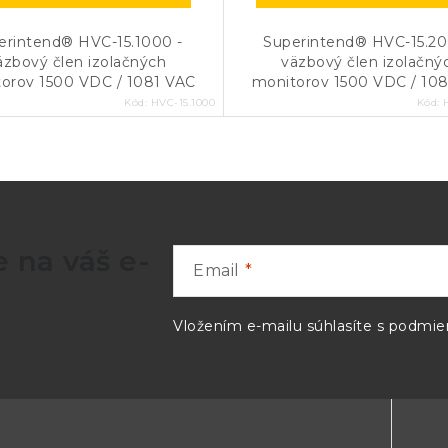
erintend® HVC-15.1000 -
Superintend® HVC-15.20
äzbový člen izolačných
väzbový člen izolačný
orov 1500 VDC / 1081 VAC
monitorov 1500 VDC / 10
Kód:
HVC-15.1000
Kód:
 na váš e-
Email
Vložením e-mailu súhlasíte s
podmien