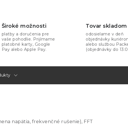
Široké možnosti
Tovar skladom
platby a doručenia pre
odosielame v deň
vaše pohodlie. Prijímame
objednávky kuriér
platobné karty, Google
alebo službou Pack
Pay alebo Apple Pay.
(objednávky do 13:0
dukty
mena napätia, frekvenčné rušenie), FFT