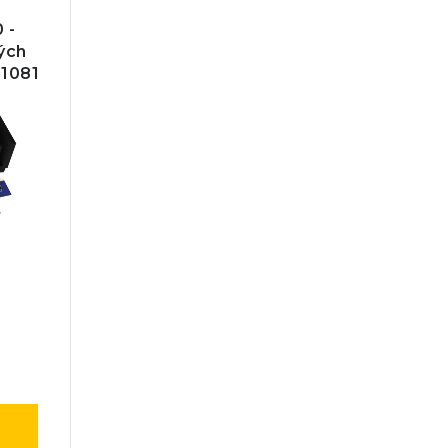
 -
ých
 1081