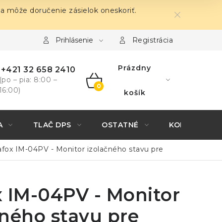
sa môže doručenie zásielok oneskoriť.
Prihlásenie
Registrácia
Prázdny
+421 32 658 2410
(po – pia: 8:00 –
16:00)
NÁKUPNÝ
košík
KOŠÍK
A
TLAČ DPS
OSTATNÉ
KONTAKTY
afox IM-04PV - Monitor izolačného stavu pre
x IM-04PV - Monitor
čného stavu pre