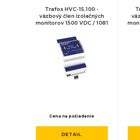
Trafox HVC-15.100 -
T
väzbový člen izolačných
väz
monitorov 1500 VDC / 1081
moni
VAC
Cena na požiadanie
DETAIL