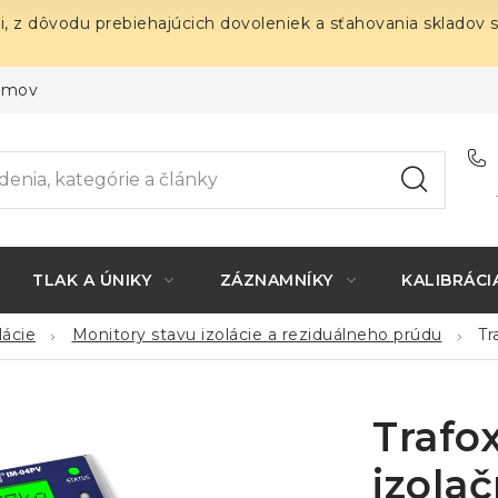
i, z dôvodu prebiehajúcich dovoleniek a sťahovania skladov 
ojmov
TLAK A ÚNIKY
ZÁZNAMNÍKY
KALIBRÁCI
lácie
Monitory stavu izolácie a reziduálneho prúdu
Tr
Trafo
izola