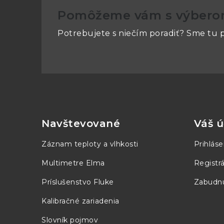
Pomôžeme vám s výber
Potrebujete s niečím poradiť? Sme tu p
Z
á
p
Navštevované
Váš ú
ä
Záznam teploty a vlhkosti
Prihláse
t
Multimetre Elma
Registrá
i
Príslušenstvo Fluke
Zabudnu
e
Kalibračné zariadenia
Slovník pojmov