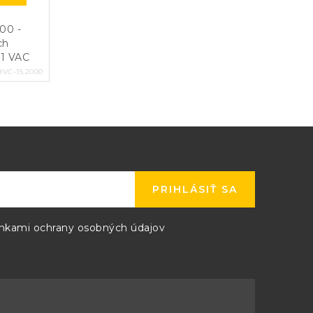
00 -
ch
81 VAC
HVC-15.2000
PRIHLÁSIŤ SA
kami ochrany osobných údajov