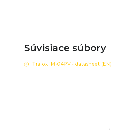
panelu
Meranie solárnych panelov. Fotovoltika. Izo
Súvisiace súbory
Trafox IM-04PV - datasheet (EN)