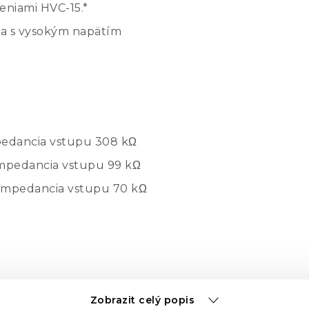
deniami HVC-15.*
ia s vysokým napätím
pedancia vstupu 308 kΩ
 impedancia vstupu 99 kΩ
 impedancia vstupu 70 kΩ
Zobrazit celý popis