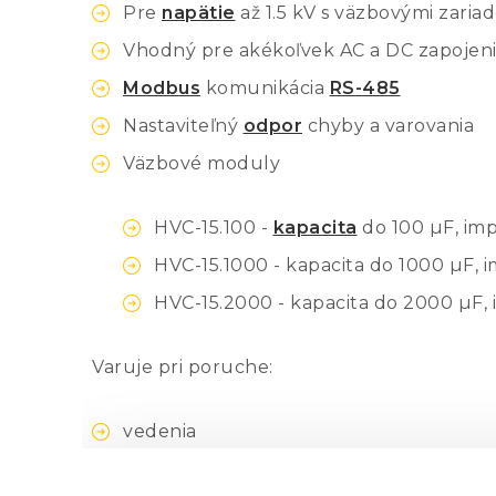
Pre
napätie
až 1.5 kV s väzbovými zaria
Vhodný pre akékoľvek AC a DC zapojen
Modbus
komunikácia
RS-485
Nastaviteľný
odpor
chyby a varovania
Väzbové moduly
HVC-15.100 -
kapacita
do 100 µF, im
HVC-15.1000 - kapacita do 1000 µF,
HVC-15.2000 - kapacita do 2000 µF,
Varuje pri poruche:
vedenia
invertoru