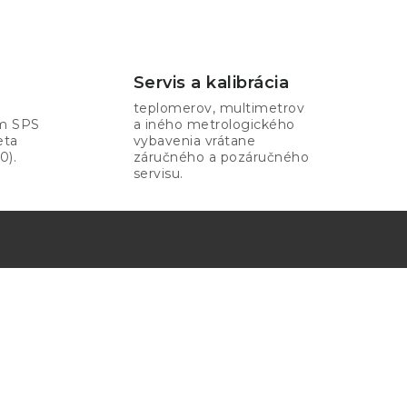
Servis a kalibrácia
teplomerov, multimetrov
om SPS
a iného metrologického
eta
vybavenia vrátane
0).
záručného a pozáručného
servisu.