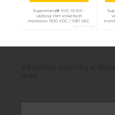
Superintend® HVC-15.100 -
Sup
väzbový člen izolačných
v
monitorov 1500 VDC / 1081 VAC.
monit
Kód:
HVC-15.100
Aktuálne novinky a akcie
mail