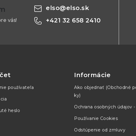
elso
@
elso.sk
om
+421 32 658 2410
re vás!
čet
Informácie
nie používateľa
Ako objednať (Obchodné 
ky)
cia
Ochrana osobných údajov 
té heslo
Používanie Cookies
Odstúpenie od zmluvy