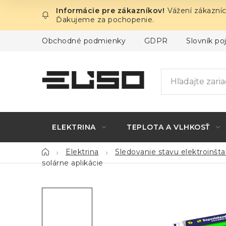
Prejsť
Vážení zákazníc
na
Ďakujeme za pochopenie.
obsah
Obchodné podmienky
GDPR
Slovník p
ELEKTRINA
TEPLOTA A VLHKOSŤ
Domov
Elektrina
Sledovanie stavu elektroinšta
solárne aplikácie