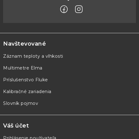
Z
á
p
Navštevované
ä
Záznam teploty a vlhkosti
t
Multimetre Elma
i
e
Príslušenstvo Fluke
Kalibračné zariadenia
Slovník pojmov
Váš účet
Prihlásenie používateľa