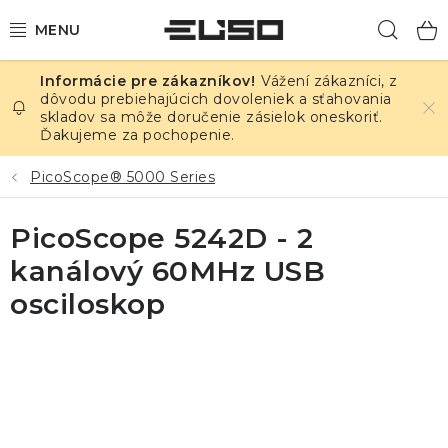
Prejsť
Hľad
na
obsah
Vážení zákazníci, z
ELEKTRINA
dôvodu prebiehajúcich dovoleniek a sťahovania
skladov sa môže doručenie zásielok oneskoriť.
Ďakujeme za pochopenie.
TEPLOTA A VLHKOSŤ
PicoScope® 5000 Series
TLAK A ÚNIKY
PicoScope 5242D - 2
ZÁZNAMNÍKY
kanálový 60MHz USB
KALIBRÁCIA
osciloskop
TLAČ DPS
OSTATNÉ