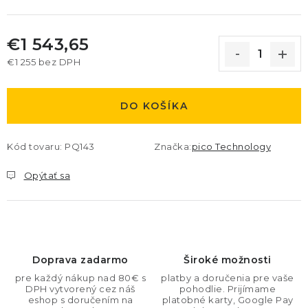
€1 543,65
€1 255 bez DPH
Jednotková cena:
DO KOŠÍKA
Kód tovaru:
PQ143
Značka:
pico Technology
Opýtať sa
Doprava zadarmo
Široké možnosti
pre každý nákup nad 80€ s
platby a doručenia pre vaše
DPH vytvorený cez náš
pohodlie. Prijímame
eshop s doručením na
platobné karty, Google Pay