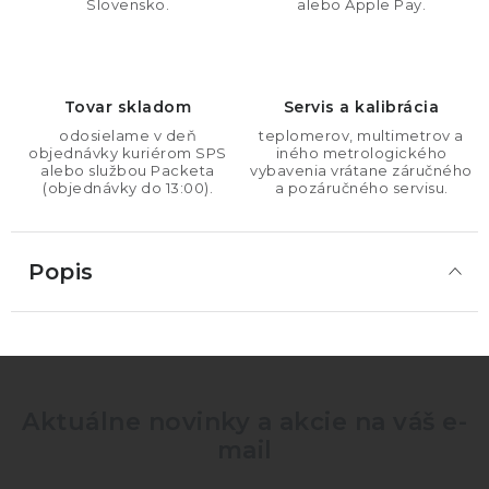
Slovensko.
alebo Apple Pay.
Tovar skladom
Servis a kalibrácia
odosielame v deň
teplomerov, multimetrov a
objednávky kuriérom SPS
iného metrologického
alebo službou Packeta
vybavenia vrátane záručného
(objednávky do 13:00).
a pozáručného servisu.
Popis
Aktuálne novinky a akcie na váš e-
mail